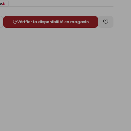
e
Vérifier la disponibilité en magasin
ugmenter
Enregistrer
e
comme
liste