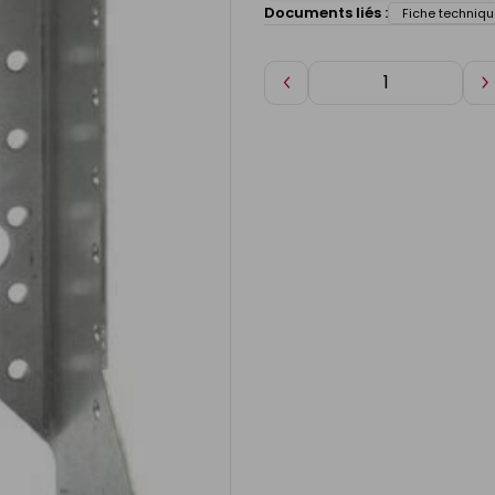
Documents liés :
Fiche techniqu
Diminuer
A
de
d
1
1