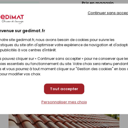
Prix en magasin
ponible sous 10 jours
(contactez votre magasin
Continuer sans accep
Prix en magasin
ponible sous 10 jours
(contactez votre magasin
nvenue sur gedimat.fr
notre site gedimat.fr, nous avons besoin de cookies pour suivre les
Prix en magasin
istiques du site afin d'optimiser votre expérience de navigation et d'adapt
ponible sous 10 jours
(contactez votre magasin
publicités à vos centres d'intérêt.
 pouvez cliquer sur « Continuer sans accepter » pour ne conserver que le
Prix en magasin
ies essentiels au fonctionnement du site. Votre choix sera retenu pendant
ponible sous 10 jours
(contactez votre magasin
 et vous pourrez à tout moment cliquer sur "Gestion des cookies" en bas
 pour modifier vos choix.
Tout accepter
Personnaliser mes choix