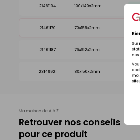
21461194
100x140x2mm
Dis
21461170
70x155x2mm
Dis
Bie
Sur 
stat
21461187
76x152x2mm
Dis
nos 
Vous
cook
23146921
80x150x2mm
Dis
mois
site
Ma maison de A à Z
Retrouver nos conseils
pour ce produit