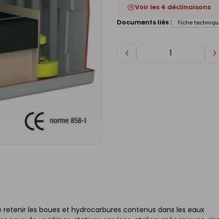
Voir les 4 déclinaisons
Documents liés :
Fiche techniqu
Diminuer
A
de
d
1
1
 retenir les boues et hydrocarbures contenus dans les eaux