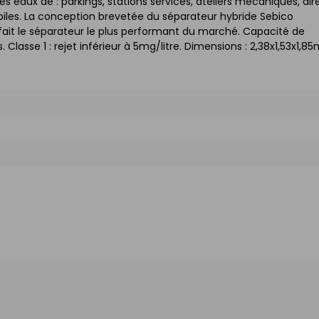
des eaux de : parkings, stations services, ateliers mécaniques, air
iles. La conception brevetée du séparateur hybride Sebico
fait le séparateur le plus performant du marché. Capacité de
 Classe 1 : rejet inférieur à 5mg/litre. Dimensions : 2,38x1,53x1,85