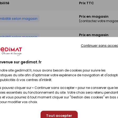
bilité
Prix TTC
Prix en magasin
nibilité selon magasin
(contactez votre magas
Prix en magasin
nibilité selon magasin
(contactez votre magas
Continuer sans accep
Prix en magasin
nibilité selon magasin
(contactez votre magas
nvenue sur gedimat.fr
notre site gedimat.fr, nous avons besoin de cookies pour suivre les
Prix en magasin
nibilité selon magasin
istiques du site afin d'optimiser votre expérience de navigation et d'adapt
(contactez votre magas
publicités à vos centres d'intérêt.
 pouvez cliquer sur « Continuer sans accepter » pour ne conserver que le
ies essentiels au fonctionnement du site. Votre choix sera retenu pendant
 et vous pourrez à tout moment cliquer sur "Gestion des cookies" en bas
 pour modifier vos choix.
Tout accepter