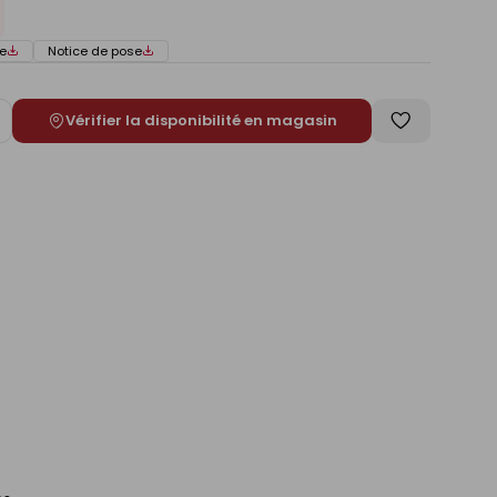
e
Notice de pose
Vérifier la disponibilité en magasin
ugmenter
Enregistrer
e
comme
liste