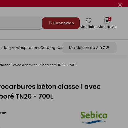
Fer
le
flas
info
0
Connexion
Mes listes
Mon devis
ur les pros
Inspirations
Catalogues
Ma Maison de A à Z
classe 1 avec débourbeur incorporé TN20 - 700L
ocarbures béton classe 1 avec
poré TN20 - 700L
asin