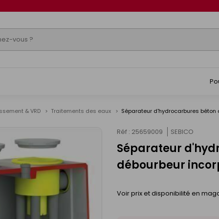
Po
issement & VRD
Traitements des eaux
Séparateur d'hydrocarbures béton 
Réf : 25659009
SEBICO
Séparateur d'hydr
débourbeur incor
Voir prix et disponibilité en mag