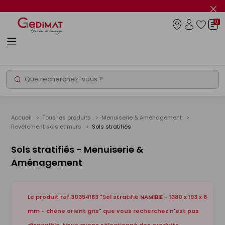
Panneau de gestion des cookies
Fer
le
0
flas
Connexio
info
Rechercher
Chantier express
Accueil
Tous les produits
Menuiserie & Aménagement
Revêtement sols et murs
Sols stratifiés
Sols stratifiés - Menuiserie &
Aménagement
Le produit ref.30354183 "Sol stratifié NAMIBIE - 1380 x 193 x 8
mm - chêne orient gris" que vous recherchez n'est pas