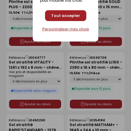
pour modifier vos choix.
Plinthe sol stratifié SOLID
Plinthe sol stratifié SOLID
comme
comme
PLUS - 2200 x 80 x 15 mm -
PLUS - 2200 x 80 x 15 mm -
liste
liste
chêne lin
chêne pralin
10,50€
TTC/Pièce
10,50€
TTC/Pièce
Tout accepter
Déclinaison
Déclinaison
Disponible sous 10 jours
Disponible sous 10 jours
Personnaliser mes choix
Ajouter au devis
Ajouter au devis
Référence :
30044777
Référence :
30040706
Enregistrer
Enregistrer
Sol stratifié VITALITY -
Plinthe sol stratifié LL150 -
comme
comme
1261 x 192 x 8 mm - chêne
2380 x 16 x 80 mm - chêne
liste
liste
Voir prix et disponibilité en
brandon
hangar clair
19,55€
TTC/Pièce
magasin
Déclinaison
Déclinaison
Disponible sous 10 jours
Disponibilité selon magasin
Ajouter au devis
Ajouter au devis
Référence :
30460260
Référence :
30354184
Enregistrer
Enregistrer
Sol stratifié
Sol stratifié MATHAM+ -
comme
comme
RAPID'STANDARD - 1376 x
1845 x 244 x 10 mm -
liste
liste