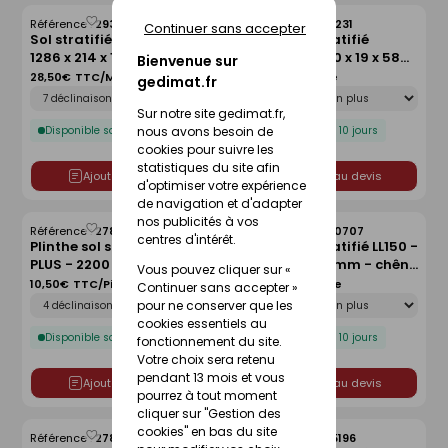
Référence :
29355235
Référence :
27513231
Continuer sans accepter
Enregistrer
Enregistrer
Sol stratifié SOLID PLUS -
Plinthe sol stratifié
comme
comme
1286 x 214 x 12 mm - chêne
NAMIBIE - 2400 x 19 x 58
liste
liste
Bienvenue sur
jefferson
mm - chêne cérusé lavé
28,50€
TTC/Mètre Carré
8,95€
TTC/Pièce
gedimat.fr
Déclinaison
Déclinaison
blanc
Sur notre site gedimat.fr,
nous avons besoin de
Disponible sous 10 jours
Disponible sous 10 jours
cookies pour suivre les
statistiques du site afin
Ajouter au devis
Ajouter au devis
d'optimiser votre expérience
de navigation et d'adapter
nos publicités à vos
Référence :
27859148
Référence :
30040707
Enregistrer
Enregistrer
centres d'intérêt.
Plinthe sol stratifié SOLID
Plinthe sol stratifié LL150 -
comme
comme
PLUS - 2200 x 80 x 15 mm -
2380 x 16 x 80 mm - chêne
liste
liste
Vous pouvez cliquer sur «
chêne jefferson
fissuré terra
10,50€
TTC/Pièce
19,55€
TTC/Pièce
Continuer sans accepter »
Déclinaison
Déclinaison
pour ne conserver que les
cookies essentiels au
Disponible sous 10 jours
Disponible sous 10 jours
fonctionnement du site.
Votre choix sera retenu
pendant 13 mois et vous
Ajouter au devis
Ajouter au devis
pourrez à tout moment
cliquer sur "Gestion des
cookies" en bas du site
Référence :
27866887
Référence :
29375196
Enregistrer
Enregistrer