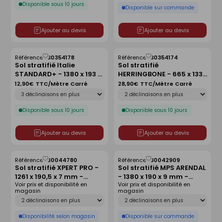
Disponible sous 10 jours
Disponible sur commande
Ajouter au devis
Ajouter au devis
Référence :
30354178
Référence :
30354174
Enregistrer
Enregistrer
Sol stratifié Italie
Sol stratifié
comme
comme
STANDARD+ - 1380 x 193 x
HERRINGBONE - 665 x 133
liste
liste
7 mm - chêne finlay brun
x 8 mm - chêne metz
12,90€
TTC/Mètre Carré
28,90€
TTC/Mètre Carré
Déclinaison
Déclinaison
Disponible sous 10 jours
Disponible sous 10 jours
Ajouter au devis
Ajouter au devis
Référence :
30044780
Référence :
30042909
Enregistrer
Enregistrer
Sol stratifié XPERT PRO -
Sol stratifié MPS ARENDAL
comme
comme
1261 x 190,5 x 7 mm -
- 1380 x 190 x 9 mm -
liste
liste
Voir prix et disponibilité en
Voir prix et disponibilité en
Chêne poivre blanc
chêne rive
magasin
magasin
Déclinaison
Déclinaison
Disponibilité selon magasin
Disponible sur commande