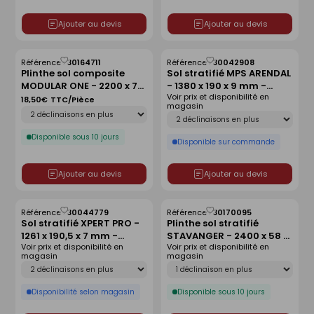
Ajouter au devis
Ajouter au devis
Référence :
30164711
Référence :
30042908
Enregistrer
Enregistrer
Plinthe sol composite
Sol stratifié MPS ARENDAL
comme
comme
MODULAR ONE - 2200 x 70
- 1380 x 190 x 9 mm -
liste
liste
Voir prix et disponibilité en
x 16,5 mm - chêne spirit
chêne gris vintage
18,50€
TTC/Pièce
magasin
Déclinaison
naturel
Déclinaison
Disponible sous 10 jours
Disponible sur commande
Ajouter au devis
Ajouter au devis
Référence :
30044779
Référence :
30170095
Enregistrer
Enregistrer
Sol stratifié XPERT PRO -
Plinthe sol stratifié
comme
comme
1261 x 190,5 x 7 mm -
STAVANGER - 2400 x 58 x
liste
liste
Voir prix et disponibilité en
Voir prix et disponibilité en
Chêne brésilien
12 mm - chêne atelier
magasin
magasin
Déclinaison
Déclinaison
Disponibilité selon magasin
Disponible sous 10 jours