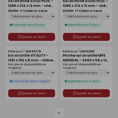
Sol stratifié SOLID PLUS -
Sol stratifié SOLID PLUS -
comme
comme
1286 x 214 x 12 mm - chêne
1286 x 214 x 12 mm - chêne
liste
liste
rafia
namur
28,50€
TTC/Mètre Carré
28,50€
TTC/Mètre Carré
Déclinaison
Déclinaison
Disponible sous 10 jours
Disponible sous 10 jours
Ajouter au devis
Ajouter au devis
Référence :
30044776
Référence :
30042921
Enregistrer
Enregistrer
Sol stratifié VITALITY -
Plinthe sol stratifié MPS
comme
comme
1261 x 192 x 8 mm - chêne
ARENDAL - 2400 x 58 x 12
liste
liste
Voir prix et disponibilité en
Voir prix et disponibilité en
gris océan
mm - chêne rive
magasin
magasin
Déclinaison
Déclinaison
Disponibilité selon magasin
Disponible sous 10 jours
Ajouter au devis
Ajouter au devis
Page