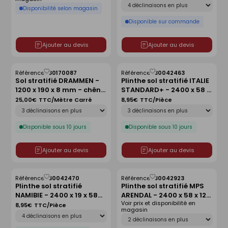
Déclinaison
80x15mm - 2,20m
Disponibilité selon magasin
Disponible sur commande
Ajouter au devis
Ajouter au devis
Référence :
30170087
Référence :
30042463
Enregistrer
Enregistrer
Sol stratifié DRAMMEN -
Plinthe sol stratifié ITALIE
comme
comme
1200 x 190 x 8 mm - chêne
STANDARD+ - 2400 x 58 x
liste
liste
cuir marron
19 mm - chêne century
25,00€
TTC/Mètre Carré
8,95€
TTC/Pièce
Déclinaison
Déclinaison
beige
Disponible sous 10 jours
Disponible sous 10 jours
Ajouter au devis
Ajouter au devis
Référence :
30042470
Référence :
30042923
Enregistrer
Enregistrer
Plinthe sol stratifié
Plinthe sol stratifié MPS
comme
comme
NAMIBIE - 2400 x 19 x 58
ARENDAL - 2400 x 58 x 12
liste
liste
Voir prix et disponibilité en
mm - chêne oriental
mm - chêne gris Vintage
8,95€
TTC/Pièce
magasin
Déclinaison
beige
Déclinaison