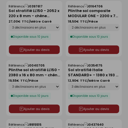
Référence :
30397617
Référence :
30164706
Enregistrer
Enregistrer
Sol stratifié LL150 - 2052 x
Plinthe sol composite
comme
comme
220 x 8 mm - chêne
MODULAR ONE - 2200 x 70
liste
liste
fissuré clair
x 16,5 mm - chêne pur
27,00€
TTC/Mètre Carré
18,50€
TTC/Pièce
Déclinaison
Déclinaison
clair
Disponible sous 10 jours
Disponible sous 10 jours
Ajouter au devis
Ajouter au devis
Référence :
30040705
Référence :
30354175
Enregistrer
Enregistrer
Plinthe sol stratifié LL150 -
Sol stratifié Italie
comme
comme
2380 x 16 x 80 mm - chêne
STANDARD+ - 1380 x 193 x
liste
liste
hangar à bateaux
7 mm - chêne d'été beige
19,55€
TTC/Pièce
12,90€
TTC/Mètre Carré
Déclinaison
Déclinaison
Disponible sous 10 jours
Disponible sous 10 jours
Ajouter au devis
Ajouter au devis
Référence :
28915515
Référence :
30437640
Enregistrer
Enregistrer