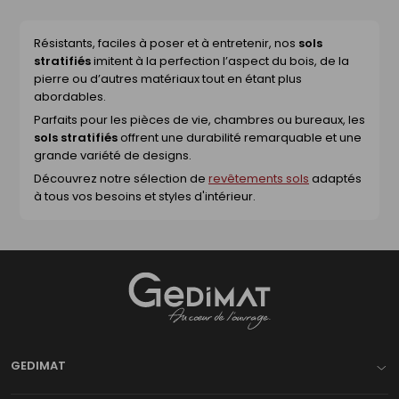
suivante
Résistants, faciles à poser et à entretenir, nos
sols
stratifiés
imitent à la perfection l’aspect du bois, de la
pierre ou d’autres matériaux tout en étant plus
abordables.
Parfaits pour les pièces de vie, chambres ou bureaux, les
sols stratifiés
offrent une durabilité remarquable et une
grande variété de designs.
Découvrez notre sélection de
revêtements sols
adaptés
à tous vos besoins et styles d'intérieur.
Gedimat
- AU COEUR DE L'OUVRAGE
GEDIMAT