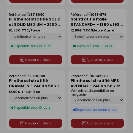
Référence :
28918080
Référence :
30354176
Enregistrer
Enregistrer
Plinthe sol stratifié SOLID
Sol stratifié Italie
comme
comme
et SOLID MEDIUM - 2200 x
STANDARD+ - 1380 x 193 x
liste
liste
80 x 15 mm - chêne
7 mm - chêne century
10,50€
TTC/Pièce
12,90€
TTC/Mètre Carré
Déclinaison
Déclinaison
sunset/ Chêne Dahlia
beige
Disponible sous 10 jours
Disponible sous 10 jours
Ajouter au devis
Ajouter au devis
Référence :
30170088
Référence :
30042920
Enregistrer
Enregistrer
Plinthe sol stratifié
Plinthe sol stratifié MPS
comme
comme
DRAMMEN - 2400 x 58 x 12
ARENDAL - 2400 x 58 x 12
liste
liste
Voir prix et disponibilité en
mm - chêne dune
mm - chêne insulaire
12,90€
TTC/Pièce
magasin
Déclinaison
Déclinaison
Disponible sous 10 jours
Disponible sur commande
Ajouter au devis
Ajouter au devis