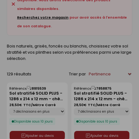
disponible. Nous avons sélectionné des produits
similaires disponibles.
Recherchez votre magasin
pour avoir accès à l'ensemble
de son catalogue.
Bois naturels, grisés, foncés ou blanchis, choisissez votre sol
stratifié et vos plinthes selon vos préférences parmi une large
sélection.
129 résultats
Trier par
Référence :
28915539
Référence :
27858875
Enregistrer
Enregistrer
Sol stratifié SOLID PLUS -
Sol stratifié SOLID PLUS -
comme
comme
1286 x 214 x 12 mm - chêne
1286 x 214 x 12 mm - chêne
liste
liste
pralin
lin
28,50€
TTC/Mètre Carré
28,50€
TTC/Mètre Carré
Déclinaison
Déclinaison
Disponible sous 10 jours
Disponible sous 10 jours
Ajouter au devis
Ajouter au devis