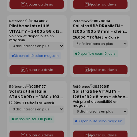
Ajouter au devis
Ajouter au devis
Référence :
30044802
Référence :
30170084
Enregistrer
Enregistrer
Plinthe sol stratifié
Sol stratifié DRAMMEN -
comme
comme
VITALITY - 2400 x 58 x 12
1200 x 190 x 8 mm - chêne
liste
liste
Voir prix et disponibilité en
mm - chêne tempête de
cornouailles
25,00€
TTC/Mètre Carré
magasin
Déclinaison
sable
Déclinaison
Disponible sous 10 jours
Disponibilité selon magasin
Ajouter au devis
Ajouter au devis
Référence :
30354177
Référence :
30292081
Enregistrer
Enregistrer
Sol stratifié Italie
Sol stratifié VITALITY -
comme
comme
STANDARD+ - 1380 x 193 x
1261 x 192 x 8 mm - chêne
liste
liste
Voir prix et disponibilité en
7 mm - chêne finlay
naturel verni
12,90€
TTC/Mètre Carré
magasin
Déclinaison
Déclinaison
Disponible sous 10 jours
Disponibilité selon magasin
Ajouter au devis
Ajouter au devis