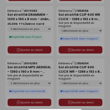
Référence :
30170083
Référence :
27859056
Enregistrer
Enregistrer
Sol stratifié DRAMMEN -
Sol stratifié CLIP 400 WR
comme
comme
1200 x 190 x 8 mm - chêne
CLICK - 1286 x 192 x 8 mm
liste
liste
Voir prix et disponibilité en
dune
- chêne nature
25,00€
TTC/Mètre Carré
magasin
Déclinaison
Déclinaison
Disponible sous 10 jours
Disponibilité selon magasin
Ajouter au devis
Ajouter au devis
Référence :
30042910
Référence :
27859094
Enregistrer
Enregistrer
Sol stratifié MPS ARENDAL
Sol stratifié CLIP 400
comme
comme
- 1380 x 190 x 9 mm -
CLICK WR - 1286 x 192 x 8
liste
liste
Voir prix et disponibilité en
Voir prix et disponibilité en
chêne insulaire
mm - chêne alicante
magasin
magasin
Déclinaison
Déclinaison
Disponible sur commande
Disponibilité selon magasin
Ajouter au devis
Ajouter au devis