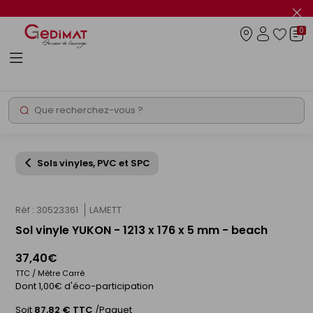
Panneau de gestion des cookies
Fer
le
0
flas
Connexio
info
Rechercher
Chantier express
Sols vinyles, PVC et SPC
Réf : 30523361
LAMETT
Sol vinyle YUKON - 1213 x 176 x 5 mm - beach
37,40€
TTC / Mètre Carré
Dont 1,00€ d'éco-participation
Soit
87,82 € TTC
/Paquet