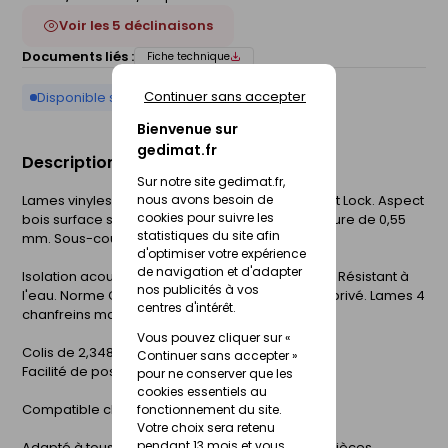
Voir les 5 déclinaisons
Documents liés :
Fiche technique
Continuer sans accepter
Disponible sur commande
Bienvenue sur
gedimat.fr
Description du produit
Sur notre site gedimat.fr,
Lames vinyles rigides à clipser, système clic Tight Lock. Aspect
nous avons besoin de
cookies pour suivre les
bois surface structurée synchrone. Couche d'usure de 0,55
statistiques du site afin
mm. Sous-couche intégrée. 40 lames uniques.
d'optimiser votre expérience
de navigation et d'adapter
Isolation acoustique 18Db. Classement feu Bfl-s1. Résistant à
nos publicités à vos
l'eau. Norme CE 14041. Garantie 35 ans à usage privé. Lames 4
centres d'intérêt.
chanfreins marqués.
Vous pouvez cliquer sur «
Colis de 2,348 m².
Continuer sans accepter »
Facilité de pose et d'entretien.
pour ne conserver que les
cookies essentiels au
Compatible chauffage au sol réversible.
fonctionnement du site.
Votre choix sera retenu
pendant 13 mois et vous
Adapté à tous types de pièces notamment les pièces