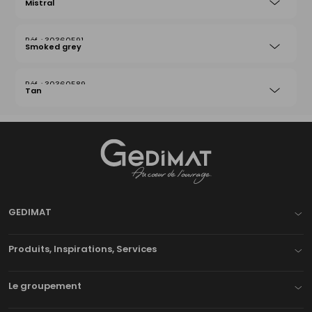
Mistral
30360591
Smoked grey
30360589
Tan
Gedimat
- AU COEUR DE L'OUVRAGE
GEDIMAT
Produits, Inspirations, Services
Le groupement