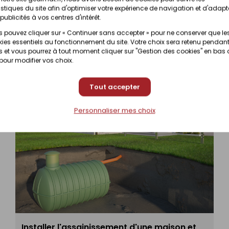
Prix en magasin
nibilité selon magasin
istiques du site afin d'optimiser votre expérience de navigation et d'adapt
(contactez votre magas
publicités à vos centres d'intérêt.
 pouvez cliquer sur « Continuer sans accepter » pour ne conserver que le
Prix en magasin
ies essentiels au fonctionnement du site. Votre choix sera retenu pendant
nibilité selon magasin
(contactez votre magas
 et vous pourrez à tout moment cliquer sur "Gestion des cookies" en bas
 pour modifier vos choix.
Tout accepter
Personnaliser mes choix
Installer l'assainissement d'une maison et