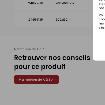
24655798
400x160mm
Dispo
stat
nos 
Vous
cook
24654135
500x160mm
Dispo
mois
site
Ma maison de A à Z
Retrouver nos conseils
pour ce produit
Ma maison de A à Z