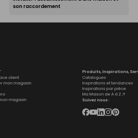
son raccordement
T
Produits, Inspirations, Ser
ce client
Catalogues
er mon magasin
Inspirations et tendances
Inspirations par pièce
pro
Ma Maison de A à Z
 mon magasin
Suivez nous :