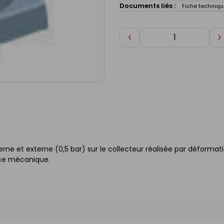
Documents liés :
Fiche techniqu
Diminuer
A
de
d
1
1
ne et externe (0,5 bar) sur le collecteur réalisée par déformat
ance mécanique.