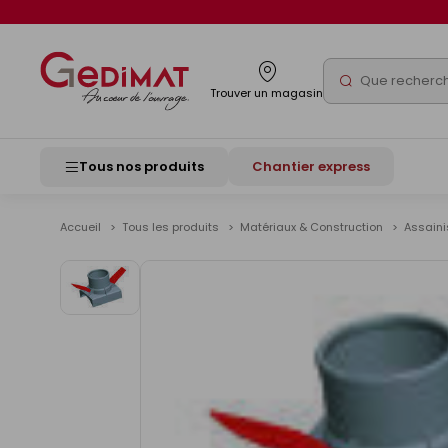
Panneau de gestion des cookies
Rechercher
Trouver un magasin
Tous nos produits
Chantier express
Accueil
Tous les produits
Matériaux & Construction
Assain
Voir
les
images