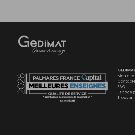
Gedimat
- AU COEUR DE L'OUVRAGE
GEDIMA
Mon espa
Contact
FAQ
Espace 
Trouver