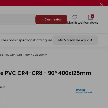
Fer
le
flas
info
0
Connexion
Mes listes
Mon devis
ur les pros
Inspirations
Catalogues
Ma Maison de A à Z
tube PVC CR4-CR8 - 90° 400x125mm
ube PVC CR4-CR8 - 90° 400x125mm
asin