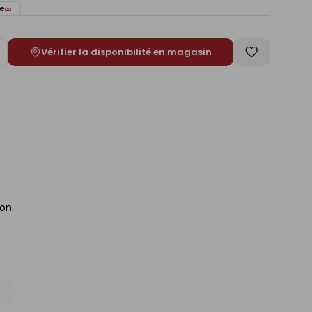
e
Vérifier la disponibilité en magasin
ugmenter
Enregistrer
e
comme
liste
ion