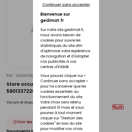
Continuer sans accepter
Bienvenue sur
gedimat.fr
Sur notre site gedimat.fr,
nous avons besoin de
cookies pour suivre les
statistiques du site afin
d'optimiser votre expérience
de navigation et d'adapter
nos publicités à vos
centres d'intérêt.
Réf : 30935380
ROTO
Vous pouvez cliquer sur «
Continuer sans accepter »
Store occultant - Modèle: ZRV - EAN:
pour ne conserver que les
5901337220466 074/118
cookies essentiels au
fonctionnement du site.
Votre choix sera retenu
Voir prix et disponibilité en magasin
pendant 13 mois et vous
pourrez à tout moment
cliquer sur "Gestion des
Voir les 2 déclinaisons
cookies" en bas du site
pour modifier vos choix.
Documents liés :
Fiche technique