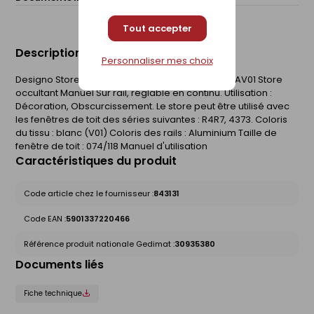
Tout accepter
Description du produit
Personnaliser mes choix
Designo Store occultant ZRV ZRV M 074/118 R4R7 AV01 Store
occultant Manuel Sur rail, réglable en continu. Utilisation :
Décoration, Obscurcissement. Le store peut être utilisé avec
les fenêtres de toit des séries suivantes : R4R7, 4373. Coloris
du tissu : blanc (V01) Coloris des rails : Aluminium Taille de
fenêtre de toit : 074/118 Manuel d'utilisation
Caractéristiques du produit
Code article chez le fournisseur :
843131
Code EAN :
5901337220466
Référence produit nationale Gedimat :
30935380
Documents liés
Fiche technique