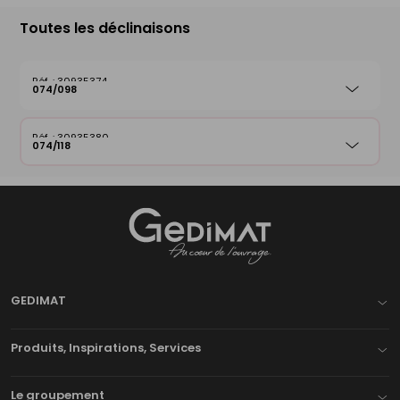
Toutes les déclinaisons
30935374
074/098
30935380
074/118
Gedimat
- AU COEUR DE L'OUVRAGE
GEDIMAT
Produits, Inspirations, Services
Le groupement