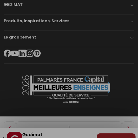
GEDIMAT
Produits, Inspirations, Services
Le groupement
Diminuer
Aug
Gedimat
de
de
Plan du site
Mentions légales
Cookies
Déclaration d'accessibilité