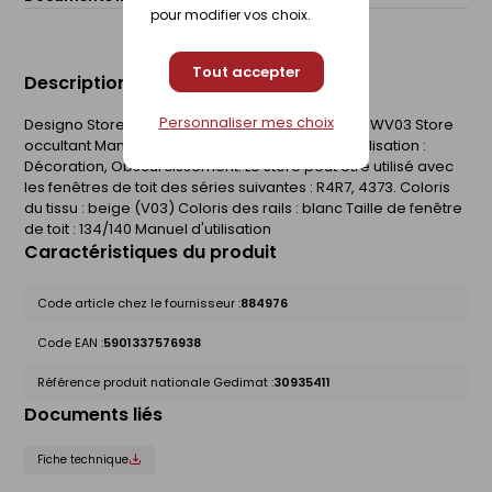
pour modifier vos choix.
Tout accepter
Description du produit
Personnaliser mes choix
Designo Store occultant ZRV ZRV M 134/140 R4R7 WV03 Store
occultant Manuel Sur rail, réglable en continu. Utilisation :
Décoration, Obscurcissement. Le store peut être utilisé avec
les fenêtres de toit des séries suivantes : R4R7, 4373. Coloris
du tissu : beige (V03) Coloris des rails : blanc Taille de fenêtre
de toit : 134/140 Manuel d'utilisation
Caractéristiques du produit
Code article chez le fournisseur :
884976
Code EAN :
5901337576938
Référence produit nationale Gedimat :
30935411
Documents liés
Fiche technique