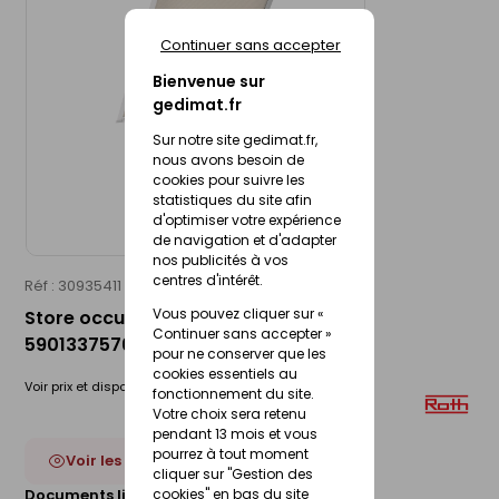
Continuer sans accepter
Bienvenue sur
gedimat.fr
Sur notre site gedimat.fr,
nous avons besoin de
cookies pour suivre les
statistiques du site afin
d'optimiser votre expérience
de navigation et d'adapter
nos publicités à vos
centres d'intérêt.
Réf : 30935411
ROTO
Vous pouvez cliquer sur «
Store occultant - Modèle: ZRV - EAN:
Continuer sans accepter »
5901337576938 134/140
pour ne conserver que les
cookies essentiels au
Voir prix et disponibilité en magasin
fonctionnement du site.
Votre choix sera retenu
pendant 13 mois et vous
pourrez à tout moment
Voir les 4 déclinaisons
cliquer sur "Gestion des
Documents liés :
cookies" en bas du site
Fiche technique