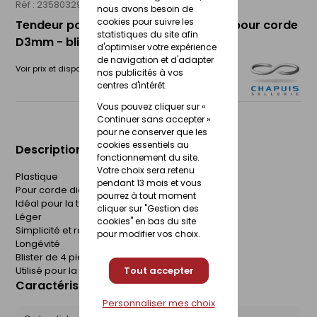
Réf : 23580329
CHAPUIS
nous avons besoin de
cookies pour suivre les
Tendeur pour corde à linge plastique pour corde
statistiques du site afin
D3mm - blister de 4 pièces
d'optimiser votre expérience
de navigation et d'adapter
Voir prix et disponibilité en magasin
nos publicités à vos
centres d'intérêt.
Vous pouvez cliquer sur «
Continuer sans accepter »
pour ne conserver que les
cookies essentiels au
Description du produit
fonctionnement du site.
Votre choix sera retenu
Plastique
pendant 13 mois et vous
Pour corde diamètre 3 mm
pourrez à tout moment
Idéal pour la tension d'une corde
cliquer sur "Gestion des
Léger
cookies" en bas du site
Simplicité et rapidité d'utilisation
pour modifier vos choix.
Longévité
Blister de 4 pièces.
Utilisé pour la tension de corde à linge.
Tout accepter
Caractéristiques du produit
Personnaliser mes choix