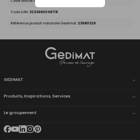
Code article chez le fournisseur :
TL1
Code EAN :
3233690048718
Référence produit nationale Gedimat :
23580329
Gedimat
- AU COEUR DE L'OUVRAGE
GEDIMAT
Produits, Inspirations, Services
Le groupement