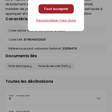
directement sur la rouille, pour métaux ferreux, portail,
Tout accepter
mobilier de jardin, cuisinière. Le Frameto Rubson est facile à
appliquer et il est conçu sans plomb. Bidon de 500ml.
Caractéristiques du produit
Personnaliser mes choix
Code article chez le fournisseur :
2716011
Code EAN :
3178040212633
Référence produit nationale Gedimat :
23255470
Documents liés
Fiche technique
Fiche de sécurité (FdS)
Toutes les déclinaisons
23255487
1l