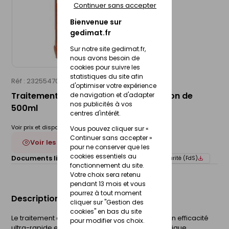
Continuer sans accepter
Bienvenue sur
gedimat.fr
Sur notre site gedimat.fr,
nous avons besoin de
cookies pour suivre les
statistiques du site afin
Réf : 23255470
RUBSON
d'optimiser votre expérience
Traitement anti-rouille FRAMETO - bidon de
de navigation et d'adapter
nos publicités à vos
500ml
centres d'intérêt.
Voir prix et disponibilité en magasin
Vous pouvez cliquer sur «
Continuer sans accepter »
Voir les 4 déclinaisons
pour ne conserver que les
cookies essentiels au
Documents liés :
Fiche technique
Fiche de sécurité (FdS)
fonctionnement du site.
Votre choix sera retenu
pendant 13 mois et vous
pourrez à tout moment
Description du produit
cliquer sur "Gestion des
cookies" en bas du site
Le traitement anti-rouille Frameto Rubson offre un efficacité
pour modifier vos choix.
ultra-rapide et protection longue durée. Il s'applique