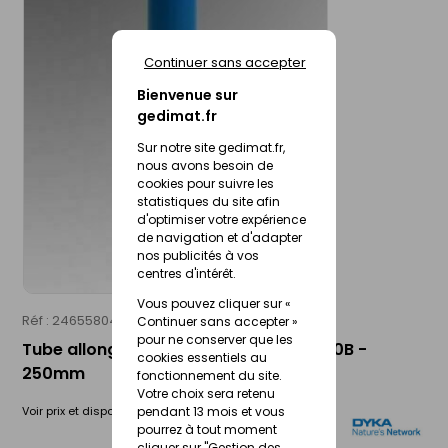
Continuer sans accepter
Bienvenue sur
gedimat.fr
Sur notre site gedimat.fr,
nous avons besoin de
cookies pour suivre les
statistiques du site afin
d'optimiser votre expérience
de navigation et d'adapter
nos publicités à vos
centres d'intérêt.
Vous pouvez cliquer sur «
Réf : 24655804
DYKA
Continuer sans accepter »
pour ne conserver que les
Tube allongé PVC à emboîtement TA70B -
cookies essentiels au
250mm
fonctionnement du site.
Votre choix sera retenu
Voir prix et disponibilité en magasin
pendant 13 mois et vous
pourrez à tout moment
cliquer sur "Gestion des