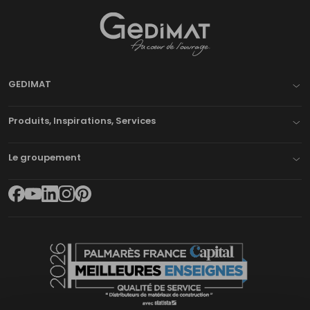
Gedimat
- AU COEUR DE L'OUVRAGE
GEDIMAT
Produits, Inspirations, Services
Le groupement