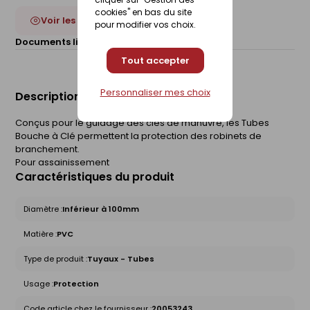
cookies" en bas du site
Voir les 3 déclinaisons
pour modifier vos choix.
Documents liés :
Fiche technique
Tout accepter
Personnaliser mes choix
Description du produit
Conçus pour le guidage des clés de manuvre, les Tubes
Bouche à Clé permettent la protection des robinets de
branchement.
Pour assainissement
Caractéristiques du produit
Diamètre :
Inférieur à 100mm
Matière :
PVC
Type de produit :
Tuyaux - Tubes
Usage :
Protection
Code article chez le fournisseur :
20053243