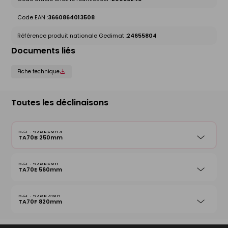
Code EAN :
3660864013508
Référence produit nationale Gedimat :
24655804
Documents liés
Fiche technique
Toutes les déclinaisons
24655804
TA70B 250mm
24655811
TA70E 560mm
24654180
TA70F 820mm