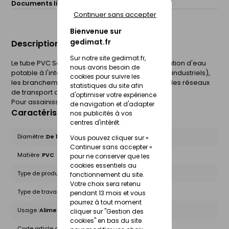
Documents liés :
Fiche technique
Continuer sans accepter
Bienvenue sur
gedimat.fr
Description du produit
Sur notre site gedimat.fr,
Le tube PVC Seperef JC est utilisé pour la distribution d'eau
nous avons besoin de
potable à l'intérieur des bâtiments (collectifs ou industriels),
cookies pour suivre les
les branchements d'eau potable à l'extérieur et les réseaux
statistiques du site afin
de transport de liquides industriels.
d'optimiser votre expérience
Pour assainissement
de navigation et d'adapter
Caractéristiques du produit
nos publicités à vos
centres d'intérêt.
Diamètre :
De 100 à 160mm
Vous pouvez cliquer sur «
Continuer sans accepter »
Matière :
PVC
pour ne conserver que les
cookies essentiels au
Type de produit :
Tuyaux - Tubes
fonctionnement du site.
Votre choix sera retenu
Type de travaux :
Bâtiment
pendant 13 mois et vous
pourrez à tout moment
Usage :
Alimentation
cliquer sur "Gestion des
cookies" en bas du site
Code article chez le fournisseur :
20033213