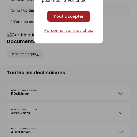
pour modifier vos choix.
Code EAN :
3660864000959
Tout accepter
Référence produit nationale Gedimat :
24653886
Personnaliser mes choix
Documents liés
Fiche technique
Toutes les déclinaisons
24653886
110x8,1mm
24653763
32x2,4mm
24653770
40x3,0mm