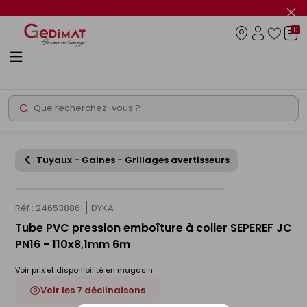
Panneau de gestion des cookies
Fer
le
0
flas
Connexio
info
Rechercher
Chantier express
Tuyaux - Gaines - Grillages avertisseurs
Réf : 24653886
DYKA
Tube PVC pression emboîture à coller SEPEREF JC
PN16 - 110x8,1mm 6m
Voir prix et disponibilité en magasin
Voir les 7 déclinaisons