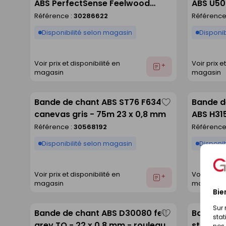
ABS PerfectSense Feelwood
ABS U500
comme
U999 noir TM28 - 23x1mm
23x2mm 
Référence :
30286622
Référence
liste
rouleau de 75m
Disponibilité selon magasin
Disponib
Voir prix et disponibilité en
Voir prix e
Ajouter
magasin
magasin
au
devis
Bande de chant ABS ST76 F634
Bande d
Enregistrer
canevas gris - 75m 23 x 0,8 mm
ABS H31
comme
ST19 - 
Référence :
30568192
Référence
liste
Disponibilité selon magasin
Disponib
Voir prix et disponibilité en
Voir prix e
Ajouter
magasin
magasin
au
Bie
devis
Sur 
Bande de chant ABS D30080 felt
Bande d
stat
Enregistrer
grey TO - 22 x 0,8 mm - rouleau
stonetex
nos 