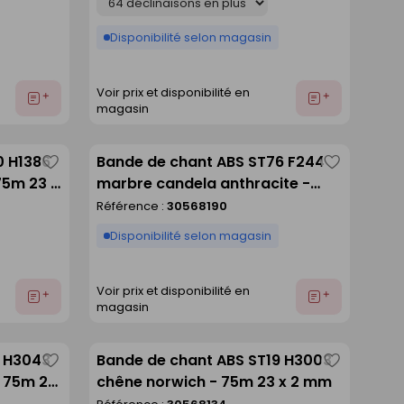
Disponibilité selon magasin
Voir prix et disponibilité en
Ajouter
Ajouter
magasin
au
au
devis
devis
0 H1386
Bande de chant ABS ST76 F244
Enregistrer
Enregistre
75m 23 x
marbre candela anthracite -
comme
comme
75m 23 x 0,8 mm
Référence :
30568190
liste
liste
Disponibilité selon magasin
Voir prix et disponibilité en
Ajouter
Ajouter
magasin
au
au
devis
devis
2 H3043
Bande de chant ABS ST19 H3003
Enregistrer
Enregistre
- 75m 23
chêne norwich - 75m 23 x 2 mm
comme
comme