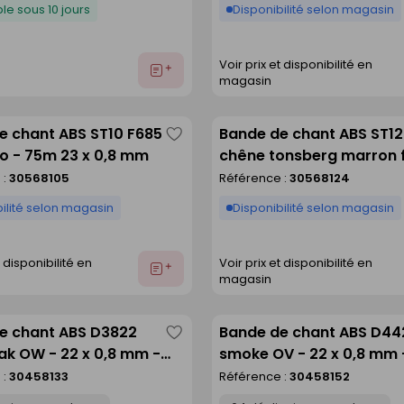
le sous 10 jours
Disponibilité selon magasin
Voir prix et disponibilité en
Ajouter
magasin
au
devis
e chant ABS ST10 F685
Bande de chant ABS ST1
Enregistrer
o - 75m 23 x 0,8 mm
chêne tonsberg marron 
comme
75m 23 x 2 mm
 :
30568105
Référence :
30568124
liste
ilité selon magasin
Disponibilité selon magasin
t disponibilité en
Voir prix et disponibilité en
Ajouter
magasin
au
devis
e chant ABS D3822
Bande de chant ABS D44
Enregistrer
ak OW - 22 x 0,8 mm -
smoke OV - 22 x 0,8 mm 
comme
 de 150 m
rouleau de 150 m
 :
30458133
Référence :
30458152
liste
Déclinaison