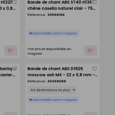
 H1225
Bande de chant ABS ST40 H1367
Enregistrer
Enregistre
 x 0,8
chêne casella naturel clair - 75m
comme
comme
23 x 0,8 mm
Référence :
30568166
liste
liste
Disponibilité selon magasin
Voir prix et disponibilité en
Ajouter
Ajouter
magasin
au
au
devis
devis
lastique
Bande de chant ABS D1926
Enregistrer
Enregistre
caster
moscow ash MX - 22 x 0,8 mm -
comme
comme
rouleau
rouleau de 150 m
Référence :
30458088
liste
liste
Déclinaison
Disponibilité selon magasin