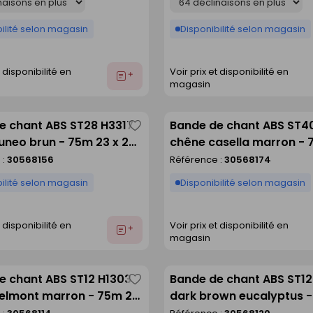
ilité selon magasin
Disponibilité selon magasin
t disponibilité en
Voir prix et disponibilité en
Ajouter
magasin
au
devis
e chant ABS ST28 H3317
Bande de chant ABS ST4
Enregistrer
uneo brun - 75m 23 x 2
chêne casella marron - 
comme
0,8 mm
 :
30568156
Référence :
30568174
liste
ilité selon magasin
Disponibilité selon magasin
t disponibilité en
Voir prix et disponibilité en
Ajouter
magasin
au
devis
e chant ABS ST12 H1303
Bande de chant ABS ST1
Enregistrer
elmont marron - 75m 23
dark brown eucalyptus 
comme
x 2 mm