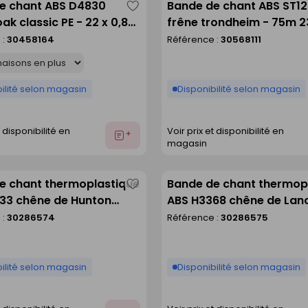
e chant ABS D4830
Bande de chant ABS ST12
Enregistrer
ak classic PE - 22 x 0,8
frêne trondheim - 75m 23
comme
uleau de 150 m
mm
 :
30458164
Référence :
30568111
liste
ilité selon magasin
Disponibilité selon magasin
t disponibilité en
Voir prix et disponibilité en
Ajouter
magasin
au
devis
e chant thermoplastique
Bande de chant thermop
Enregistrer
33 chêne de Hunton
ABS H3368 chêne de Lan
comme
T10 - 23x2mm rouleau de
naturel ST9 - 23x0,8mm 
 :
30286574
Référence :
30286575
liste
de 75m
ilité selon magasin
Disponibilité selon magasin