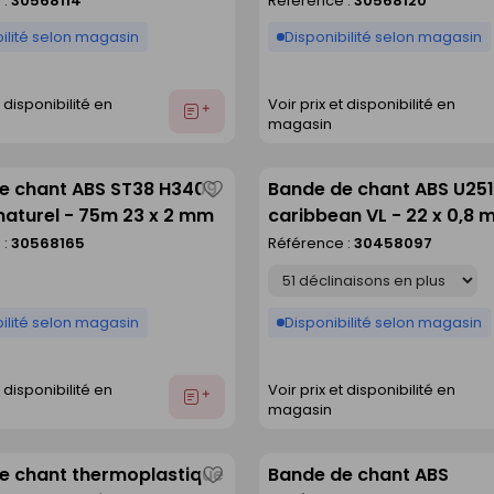
 :
30568114
Référence :
30568120
liste
ilité selon magasin
Disponibilité selon magasin
t disponibilité en
Voir prix et disponibilité en
Ajouter
magasin
au
devis
e chant ABS ST38 H3409
Bande de chant ABS U25
Enregistrer
naturel - 75m 23 x 2 mm
caribbean VL - 22 x 0,8 
comme
rouleau de 150 m
 :
30568165
Référence :
30458097
liste
Déclinaison
ilité selon magasin
Disponibilité selon magasin
t disponibilité en
Voir prix et disponibilité en
Ajouter
magasin
au
devis
e chant thermoplastique
Bande de chant ABS
Enregistrer