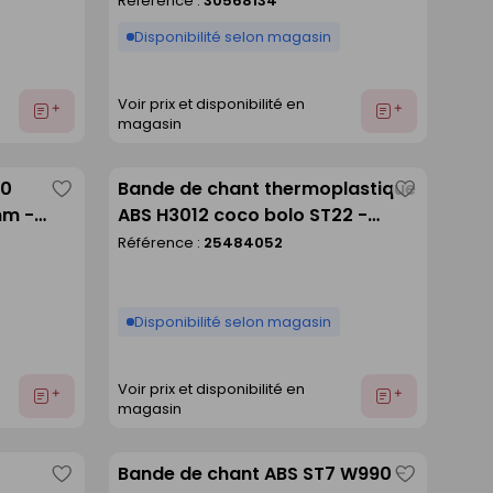
Référence :
30568134
liste
liste
Disponibilité selon magasin
Voir prix et disponibilité en
Ajouter
Ajouter
magasin
au
au
devis
devis
10
Bande de chant thermoplastique
Enregistrer
Enregistre
mm -
ABS H3012 coco bolo ST22 -
comme
comme
23x2mm rouleau de 75m
Référence :
25484052
liste
liste
Disponibilité selon magasin
Voir prix et disponibilité en
Ajouter
Ajouter
magasin
au
au
devis
devis
Bande de chant ABS ST7 W990 -
Enregistrer
Enregistre