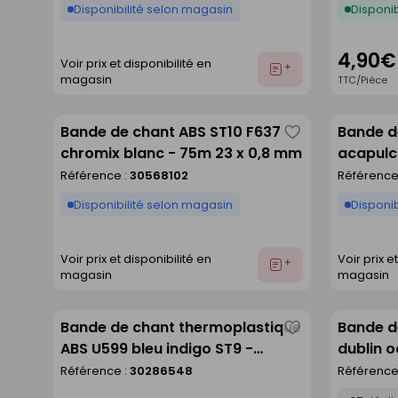
Disponibilité selon magasin
Disponib
4,90€
Voir prix et disponibilité en
Ajouter
magasin
TTC/Pièce
au
devis
Bande de chant ABS ST10 F637
Bande d
Enregistrer
chromix blanc - 75m 23 x 0,8 mm
acapulc
comme
Référence :
30568102
Référence
liste
Disponibilité selon magasin
Disponib
Voir prix et disponibilité en
Voir prix e
Ajouter
magasin
magasin
au
devis
Bande de chant thermoplastique
Bande d
Enregistrer
ABS U599 bleu indigo ST9 -
dublin o
comme
23x0,8mm rouleau de 75m
rouleau
Référence :
30286548
Référence
liste
Déclinaison