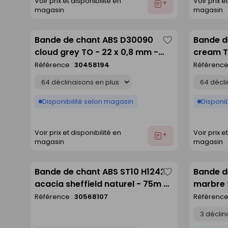
Voir prix et disponibilité en
Voir prix e
Ajouter
magasin
magasin
au
devis
Bande de chant ABS D30090
Bande d
Enregistrer
cloud grey TO - 22 x 0,8 mm -
cream T
comme
rouleau de 150 m
rouleau
Référence :
30458194
Référence
liste
Déclinaison
Déclinaison
Disponibilité selon magasin
Disponib
Voir prix et disponibilité en
Voir prix e
Ajouter
magasin
magasin
au
devis
Bande de chant ABS ST10 H1242
Bande d
Enregistrer
acacia sheffield naturel - 75m 23
marbre 
comme
x 0,8 mm
650 x 4
Référence :
30568107
Référence
liste
Déclinaison