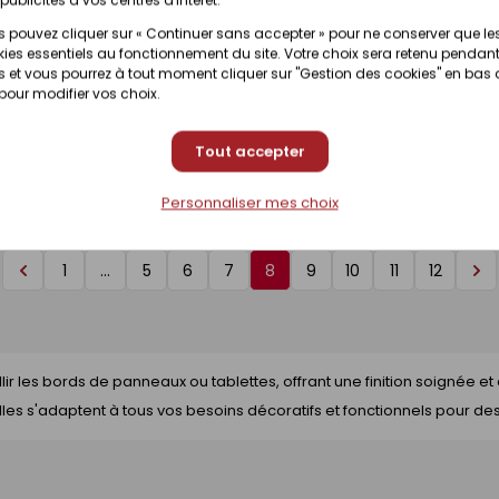
comme
u de 150 m
- rouleau de 150 m
 :
30458197
Référence :
30458149
 pouvez cliquer sur « Continuer sans accepter » pour ne conserver que le
liste
Déclinaison
ies essentiels au fonctionnement du site. Votre choix sera retenu pendant
 et vous pourrez à tout moment cliquer sur "Gestion des cookies" en bas
 pour modifier vos choix.
ilité selon magasin
Disponibilité selon magasin
Tout accepter
t disponibilité en
Voir prix et disponibilité en
Ajouter
magasin
Personnaliser mes choix
au
devis
1
…
5
6
7
8
9
10
11
12
Page
Pag
précédente
sui
 les bords de panneaux ou tablettes, offrant une finition soignée et
lles s'adaptent à tous vos besoins décoratifs et fonctionnels pour des