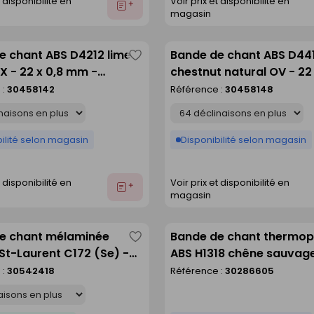
t disponibilité en
Voir prix et disponibilité en
Ajouter
magasin
au
devis
e chant ABS D4212 lime
Bande de chant ABS D441
Enregistrer
X - 22 x 0,8 mm -
chestnut natural OV - 22 
comme
 de 150 m
mm - rouleau de 150 m
 :
30458142
Référence :
30458148
liste
Déclinaison
ilité selon magasin
Disponibilité selon magasin
t disponibilité en
Voir prix et disponibilité en
Ajouter
magasin
au
devis
e chant mélaminée
Bande de chant thermop
Enregistrer
St-Laurent C172 (Se) -
ABS H1318 chêne sauvage
comme
4 mm
ST10 - 23x2mm rouleau 
 :
30542418
Référence :
30286605
liste