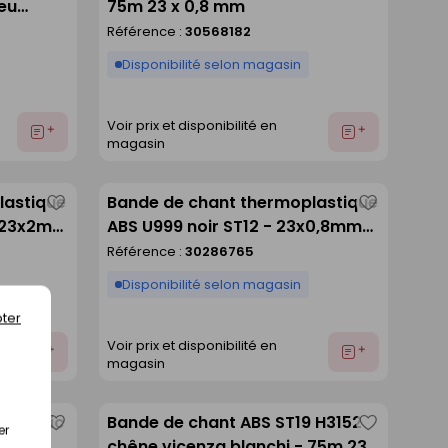
eu
75m 23 x 0,8 mm
comme
comme
Référence :
30568182
liste
liste
Disponibilité selon magasin
Voir prix et disponibilité en
Ajouter
Ajouter
magasin
au
au
devis
devis
lastique
Bande de chant thermoplastique
Enregistrer
Enregistre
- 23x2mm
ABS U999 noir ST12 - 23x0,8mm
comme
comme
rouleau de 75m
Référence :
30286765
liste
liste
Disponibilité selon magasin
ter
Voir prix et disponibilité en
Ajouter
Ajouter
magasin
au
au
devis
devis
9 rustic
Bande de chant ABS ST19 H3152
er
Enregistrer
Enregistre
x 0,8 mm
chêne vicenza blanchi - 75m 23 x