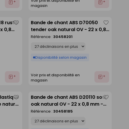
Voir prix et disponibilité en
Ajouter
Ajouter
magasin
au
au
devis
devis
8 rustic
Bande de chant ABS D70050
Enregistrer
Enregistre
x 0,8
tender oak natural OV - 22 x 0,8
comme
comme
mm - rouleau de 150 m
Référence :
30458201
liste
liste
Déclinaison
Disponibilité selon magasin
Voir prix et disponibilité en
Ajouter
Ajouter
magasin
au
au
devis
devis
lastique
Bande de chant ABS D20110 soul
Enregistrer
Enregistre
 naturel
oak natural OV - 22 x 0,8 mm -
comme
comme
de 75m
rouleau de 150 m
Référence :
30458185
liste
liste
Déclinaison