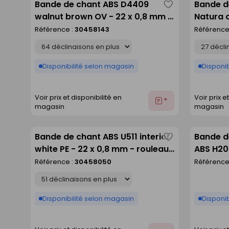
Bande de chant ABS D4409
Bande d
Enregistrer
walnut brown OV - 22 x 0,8 mm -
Natura o
comme
rouleau de 150 m
mm - ro
Référence :
30458143
Référence
liste
Déclinaison
Déclinaison
Disponibilité selon magasin
Disponib
Voir prix et disponibilité en
Voir prix e
Ajouter
magasin
magasin
au
devis
Bande de chant ABS U511 interior
Bande d
Enregistrer
white PE - 22 x 0,8 mm - rouleau
ABS H20
comme
de 150 m
foncé S
Référence :
30458050
Référence
liste
75m
Déclinaison
Disponibilité selon magasin
Disponib