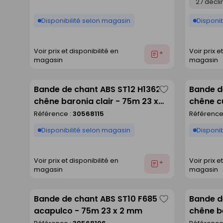
Disponibilité selon magasin
Disponib
Voir prix et disponibilité en
Voir prix e
Ajouter
magasin
magasin
au
devis
Bande de chant ABS ST12 H1362
Bande d
Enregistrer
chêne baronia clair - 75m 23 x
chêne c
comme
0,8 mm
mm
Référence :
30568115
Référence
liste
Disponibilité selon magasin
Disponib
Voir prix et disponibilité en
Voir prix e
Ajouter
magasin
magasin
au
devis
Bande de chant ABS ST10 F685
Bande d
Enregistrer
acapulco - 75m 23 x 2 mm
chêne b
comme
x 2 mm