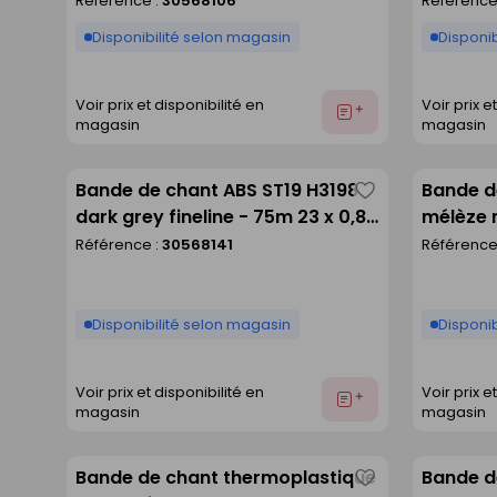
Référence :
30568106
Référence
liste
Disponibilité selon magasin
Disponib
Voir prix et disponibilité en
Voir prix e
Ajouter
magasin
magasin
au
devis
Bande de chant ABS ST19 H3198
Bande d
Enregistrer
dark grey fineline - 75m 23 x 0,8
mélèze 
comme
mm
Référence :
30568141
Référence
liste
Disponibilité selon magasin
Disponib
Voir prix et disponibilité en
Voir prix e
Ajouter
magasin
magasin
au
devis
Bande de chant thermoplastique
Bande d
Enregistrer