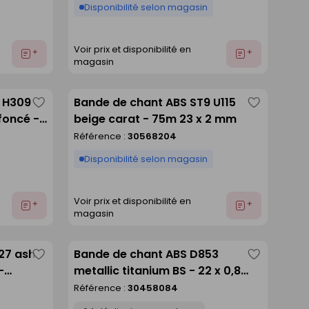
Disponibilité selon magasin
Voir prix et disponibilité en
Ajouter
Ajouter
magasin
au
au
devis
devis
2 H309
Bande de chant ABS ST9 U115
Enregistrer
Enregistre
foncé -
beige carat - 75m 23 x 2 mm
comme
comme
Référence :
30568204
liste
liste
Disponibilité selon magasin
Voir prix et disponibilité en
Ajouter
Ajouter
magasin
au
au
devis
devis
27 ash
Bande de chant ABS D853
Enregistrer
Enregistre
-
metallic titanium BS - 22 x 0,8
comme
comme
mm - rouleau de 150 m
Référence :
30458084
liste
liste
Déclinaison