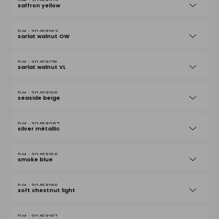
30458104
saffron yellow
30458163
sarlat walnut OW
30458178
sarlat walnut VL
30458196
seaside beige
30458087
silver métallic
30458156
smoke blue
30458186
soft chestnut light
30458187