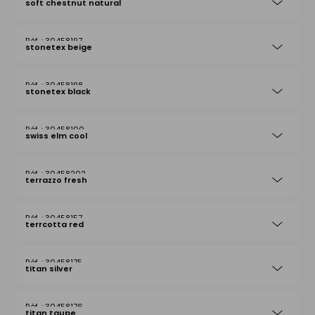
soft chestnut natural
30458197
stonetex beige
30458198
stonetex black
30458100
swiss elm cool
30458202
terrazzo fresh
30458157
terrcotta red
30458175
titan silver
30458176
titan taupe