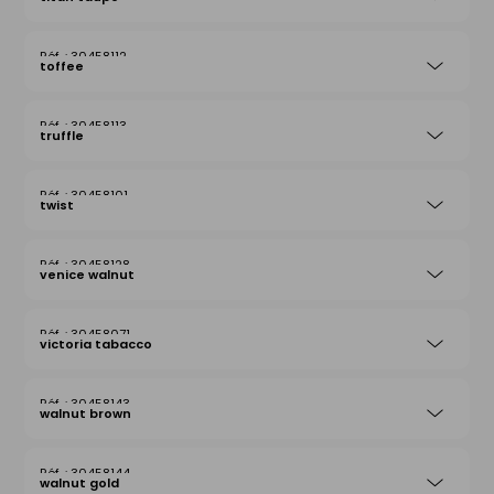
30458112
toffee
30458113
truffle
30458101
twist
30458128
venice walnut
30458071
victoria tabacco
30458143
walnut brown
30458144
walnut gold