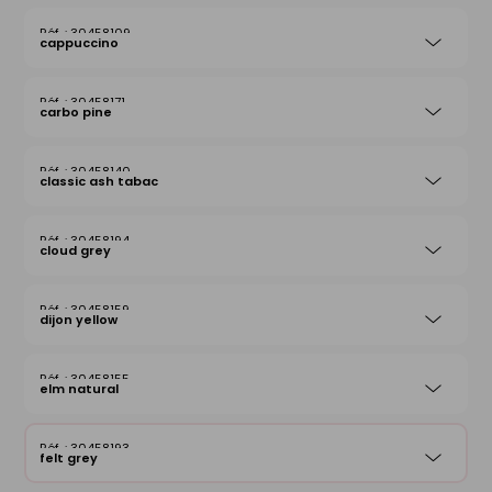
30458109
cappuccino
30458171
carbo pine
30458140
classic ash tabac
30458194
cloud grey
30458159
dijon yellow
30458155
elm natural
30458193
felt grey