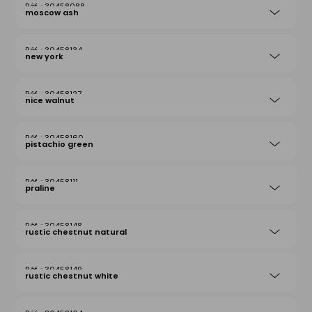
30458088
moscow ash
30458134
new york
30458127
nice walnut
30458160
pistachio green
30458111
praline
30458148
rustic chestnut natural
30458149
rustic chestnut white