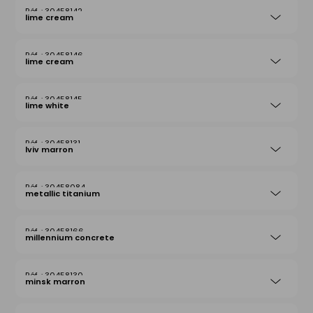
30458142
lime cream
30458146
lime cream
30458145
lime white
30458131
lviv marron
30458084
metallic titanium
30458166
millennium concrete
30458130
minsk marron