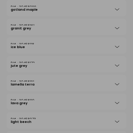
30458099
gotland maple
30458161
granit grey
30458118
ice blue
30458172
jute grey
30458191
lamella terra
30458110
lava grey
30458073
light beech