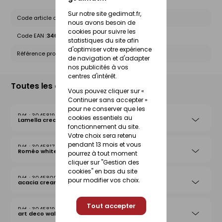
Sur notre site gedimat.fr,
Code article chez le fournisseur :
10346917
nous avons besoin de
cookies pour suivre les
Code EAN :
3464186250654
statistiques du site afin
d'optimiser votre expérience
Référence produit nationale Gedimat :
30458193
de navigation et d'adapter
nos publicités à vos
centres d'intérêt.
Toutes les déclinaisons
Vous pouvez cliquer sur «
Continuer sans accepter »
pour ne conserver que les
30458190
cookies essentiels au
Lamella cream
fonctionnement du site.
Votre choix sera retenu
pendant 13 mois et vous
30458174
Roméo white
pourrez à tout moment
cliquer sur "Gestion des
cookies" en bas du site
30458092
pour modifier vos choix.
acacia cream
Tout accepter
30458199
art deco walnut