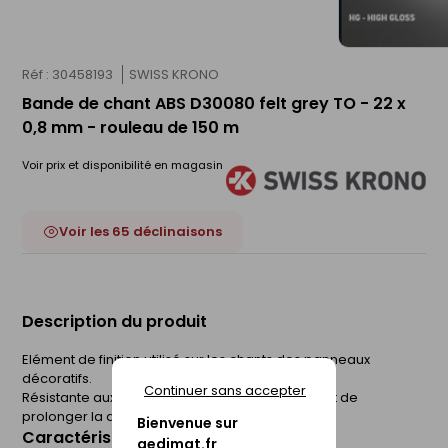
Réf : 30458193
SWISS KRONO
Bande de chant ABS D30080 felt grey TO - 22 x
0,8 mm - rouleau de 150 m
Voir prix et disponibilité en magasin
Voir les 65 déclinaisons
Description du produit
Elément de finition utilisé sur les chants des panneaux
décoratifs.
Continuer sans accepter
Résistante aux chocs, la bande de chant permet de
prolonger la durée de vie du panneau.
Bienvenue sur
Caractéristiques du produit
gedimat.fr