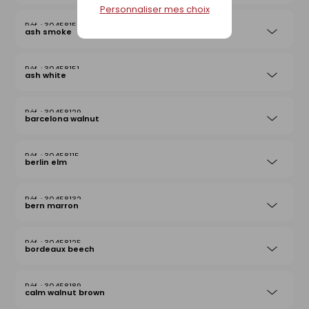
Personnaliser mes choix
30458152
ash smoke
30458151
ash white
30458129
barcelona walnut
30458115
berlin elm
30458132
bern marron
30458125
bordeaux beech
30458189
calm walnut brown