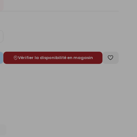
ugmenter
e
Vérifier la disponibilité en magasin
Enregistrer
comme
liste