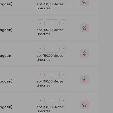
Choisir
de
de
magasin)
soit
150,00
Mètres
un
Linéaires
1
1
magasin
Diminuer
Augmenter
Choisir
de
de
magasin)
soit
150,00
Mètres
un
Linéaires
1
1
magasin
Diminuer
Augmenter
Choisir
de
de
magasin)
soit
150,00
Mètres
un
Linéaires
1
1
magasin
Diminuer
Augmenter
Choisir
de
de
magasin)
soit
150,00
Mètres
un
Linéaires
1
1
magasin
Diminuer
Augmenter
Choisir
de
de
magasin)
soit
150,00
Mètres
un
Linéaires
1
1