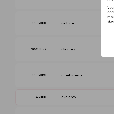
Vous
cook
mois
site
30458118
ice blue
30458172
jute grey
30458191
lamella terra
30458110
lava grey