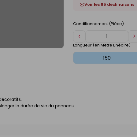
Voir les 65 déclinaisons
Conditionnement (Pièce)
Diminuer
A
de
d
Longueur (en Mètre Linéaire)
1
1
décoratifs.
longer la durée de vie du panneau.