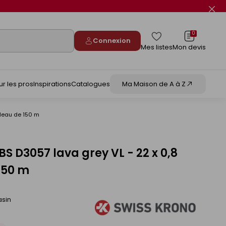
Fer
le
flas
info
0
Connexion
Mes listes
Mon devis
ur les pros
Inspirations
Catalogues
Ma Maison de A à Z
uleau de 150 m
S D3057 lava grey VL - 22 x 0,8
150 m
asin