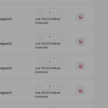
magasin
Diminuer
Augmenter
Choisir
de
de
magasin)
soit
150,00
Mètres
un
Linéaires
1
1
magasin
Diminuer
Augmenter
Choisir
de
de
magasin)
soit
150,00
Mètres
un
Linéaires
1
1
magasin
Diminuer
Augmenter
Choisir
de
de
magasin)
soit
150,00
Mètres
un
Linéaires
1
1
magasin
Diminuer
Augmenter
Choisir
de
de
magasin)
soit
150,00
Mètres
un
Linéaires
1
1
magasin