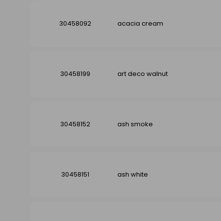
30458092
acacia cream
30458199
art deco walnut
30458152
ash smoke
30458151
ash white