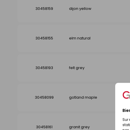
30458159
dijon yellow
30458155
elm natural
30458193
felt grey
30458099
gotland maple
Bie
Sur 
stat
30458161
granit grey
nos 