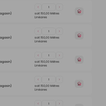
Diminuer
Augmenter
Choisir
de
de
magasin)
soit
150,00
Mètres
un
Linéaires
1
1
magasin
Diminuer
Augmenter
Choisir
de
de
magasin)
soit
150,00
Mètres
un
Linéaires
1
1
magasin
Diminuer
Augmenter
Choisir
de
de
magasin)
soit
150,00
Mètres
un
Linéaires
1
1
magasin
Diminuer
Augmenter
Choisir
de
de
magasin)
soit
150,00
Mètres
un
Linéaires
1
1
magasin
Diminuer
Augmenter