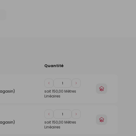
Quantité
Ajouter
au
panier
Diminuer
Augmenter
Choisir
de
de
magasin)
soit
150,00
Mètres
un
Linéaires
1
1
magasin
Diminuer
Augmenter
Choisir
de
de
magasin)
soit
150,00
Mètres
un
Linéaires
1
1
magasin