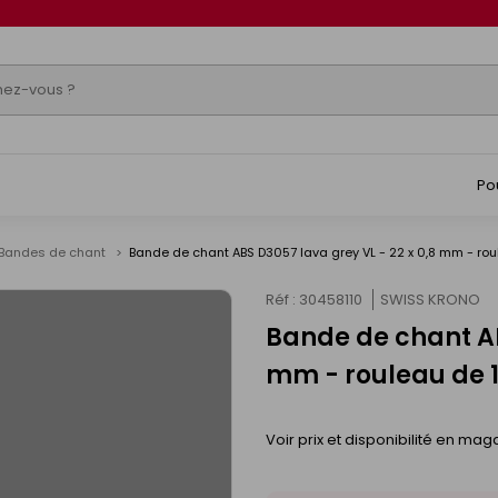
Po
Bandes de chant
Bande de chant ABS D3057 lava grey VL - 22 x 0,8 mm - ro
Réf : 30458110
SWISS KRONO
Bande de chant AB
mm - rouleau de 
Voir prix et disponibilité en mag