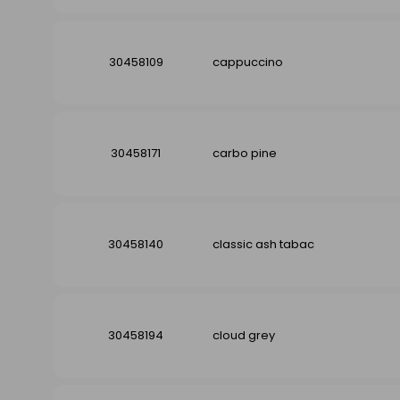
30458109
cappuccino
30458171
carbo pine
30458140
classic ash tabac
30458194
cloud grey