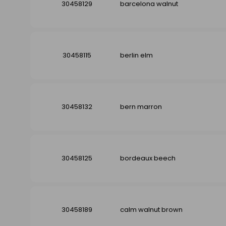
30458129
barcelona walnut
30458115
berlin elm
30458132
bern marron
30458125
bordeaux beech
30458189
calm walnut brown