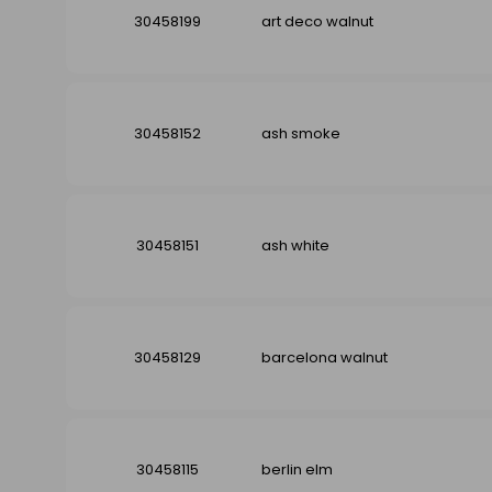
30458199
art deco walnut
30458152
ash smoke
30458151
ash white
30458129
barcelona walnut
30458115
berlin elm