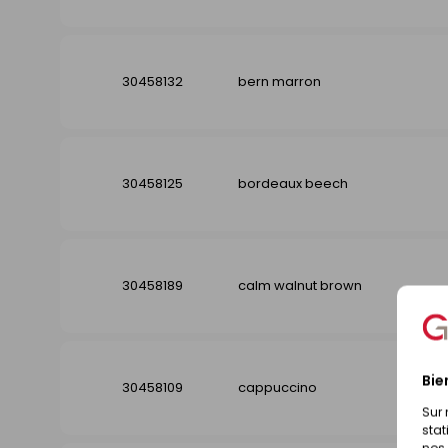
30458132
bern marron
30458125
bordeaux beech
30458189
calm walnut brown
Bie
30458109
cappuccino
Sur 
stat
nos 