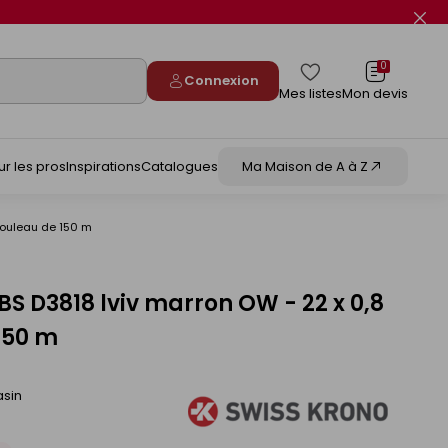
Fer
le
flas
info
0
Connexion
Mes listes
Mon devis
ur les pros
Inspirations
Catalogues
Ma Maison de A à Z
rouleau de 150 m
S D3818 lviv marron OW - 22 x 0,8
150 m
asin