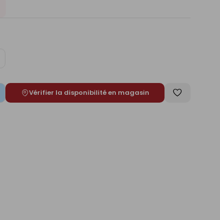
ugmenter
e
Vérifier la disponibilité en magasin
Enregistrer
comme
liste