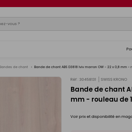
Po
Bandes de chant
Bande de chant ABS D3818 lviv marron OW - 22 x 0,8 mm - 
Réf : 30458131
SWISS KRONO
Bande de chant AB
mm - rouleau de 
Voir prix et disponibilité en mag