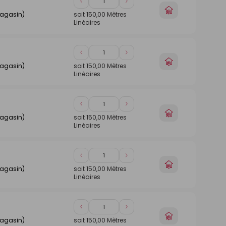
Diminuer
Augmenter
Choisir
de
de
magasin)
soit
150,00
Mètres
un
Linéaires
1
1
magasin
Diminuer
Augmenter
Choisir
de
de
magasin)
soit
150,00
Mètres
un
Linéaires
1
1
magasin
Diminuer
Augmenter
Choisir
de
de
magasin)
soit
150,00
Mètres
un
Linéaires
1
1
magasin
Diminuer
Augmenter
Choisir
de
de
magasin)
soit
150,00
Mètres
un
Linéaires
1
1
magasin
Diminuer
Augmenter
Choisir
de
de
magasin)
soit
150,00
Mètres
un