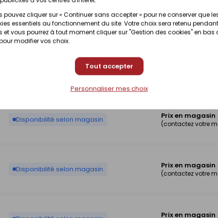
 pouvez cliquer sur « Continuer sans accepter » pour ne conserver que le
Prix en magasin
Disponibilité selon magasin
ies essentiels au fonctionnement du site. Votre choix sera retenu pendant
(contactez votre 
 et vous pourrez à tout moment cliquer sur "Gestion des cookies" en bas
 pour modifier vos choix.
Tout accepter
Prix en magasin
Disponibilité selon magasin
(contactez votre 
Personnaliser mes choix
Prix en magasin
Disponibilité selon magasin
(contactez votre 
Prix en magasin
Disponibilité selon magasin
(contactez votre 
Prix en magasin