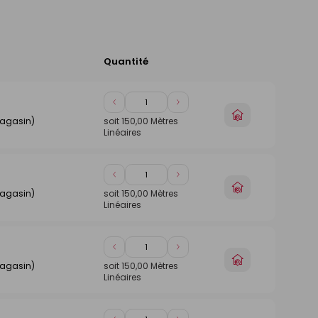
Quantité
Ajouter
au
panier
Diminuer
Augmenter
Choisir
de
de
magasin)
soit
150,00
Mètres
un
Linéaires
1
1
magasin
Diminuer
Augmenter
Choisir
de
de
magasin)
soit
150,00
Mètres
un
Linéaires
1
1
magasin
Diminuer
Augmenter
Choisir
de
de
magasin)
soit
150,00
Mètres
un
Linéaires
1
1
magasin