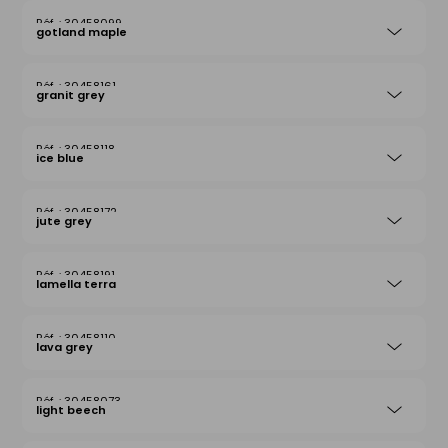
30458099
gotland maple
30458161
granit grey
30458118
ice blue
30458172
jute grey
30458191
lamella terra
30458110
lava grey
30458073
light beech