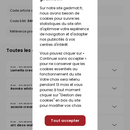
Sur notre site gedimat.fr,
Code article chez le fournisseur :
10347904
nous avons besoin de
cookies pour suivre les
Code EAN :
3464186249443
statistiques du site afin
d'optimiser votre expérience
Référence produit nationale Gedimat :
30458126
de navigation et d'adapter
nos publicités à vos
centres d'intérêt.
Toutes les déclinaisons
Vous pouvez cliquer sur «
Continuer sans accepter »
pour ne conserver que les
30458190
cookies essentiels au
Lamella cream
fonctionnement du site.
Votre choix sera retenu
pendant 13 mois et vous
30458174
Roméo white
pourrez à tout moment
cliquer sur "Gestion des
cookies" en bas du site
30458092
pour modifier vos choix.
acacia cream
Tout accepter
30458199
art deco walnut