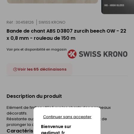
Réf : 30458126
SWISS KRONO
Bande de chant ABS D3807 zurcih beech OW - 22
x 0,8 mm - rouleau de 150 m
Voir prix et disponibilité en magasin
Voir les 65 déclinaisons
Description du produit
Elément de finition utilisé sur les chants des panneaux
décoratifs.
Continuer sans accepter
Résistante aux chocs, la bande de chant permet de
prolonger la durée de vie du panneau.
Bienvenue sur
Caractéristiques du produit
gedimat.fr