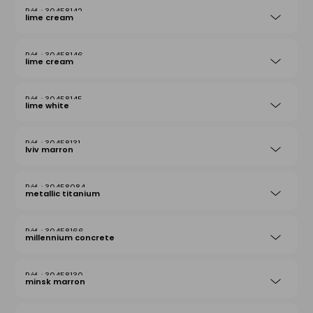
30458142
lime cream
30458146
lime cream
30458145
lime white
30458131
lviv marron
30458084
metallic titanium
30458166
millennium concrete
30458130
minsk marron