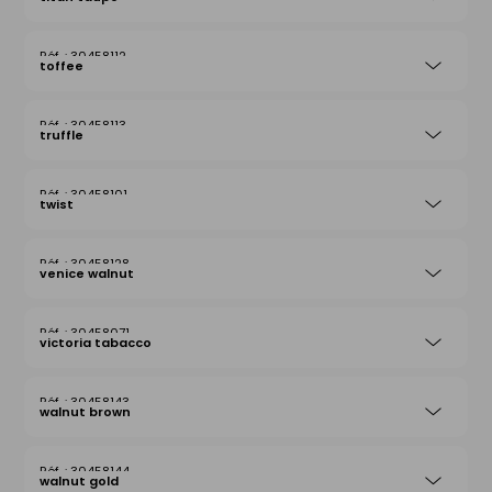
30458112
toffee
30458113
truffle
30458101
twist
30458128
venice walnut
30458071
victoria tabacco
30458143
walnut brown
30458144
walnut gold