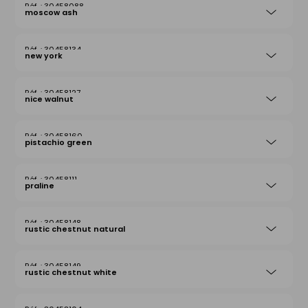
30458088
moscow ash
30458134
new york
30458127
nice walnut
30458160
pistachio green
30458111
praline
30458148
rustic chestnut natural
30458149
rustic chestnut white