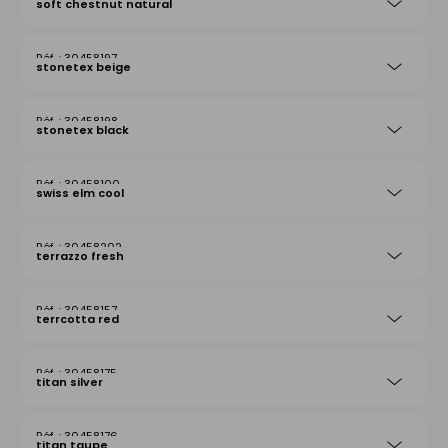
soft chestnut natural
30458197
stonetex beige
30458198
stonetex black
30458100
swiss elm cool
30458202
terrazzo fresh
30458157
terrcotta red
30458175
titan silver
30458176
titan taupe