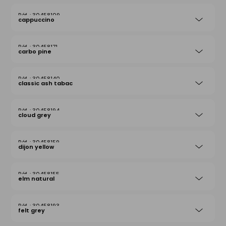
30458109
cappuccino
30458171
carbo pine
30458140
classic ash tabac
30458194
cloud grey
30458159
dijon yellow
30458155
elm natural
30458193
felt grey