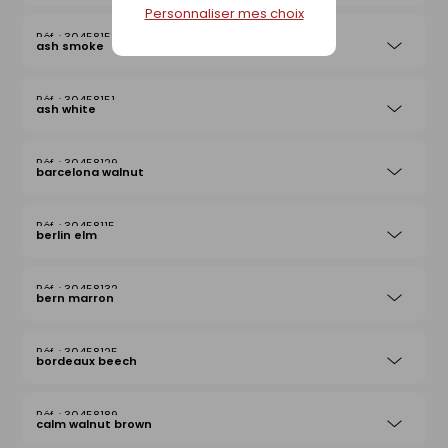
Personnaliser mes choix
30458152
ash smoke
30458151
ash white
30458129
barcelona walnut
30458115
berlin elm
30458132
bern marron
30458125
bordeaux beech
30458189
calm walnut brown