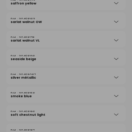
30458104
saffron yellow
30458163
sarlat walnut OW
30458178
sarlat walnut VL
30458196
seaside beige
30458087
silver métallic
30458156
smoke blue
30458186
soft chestnut light
30458187