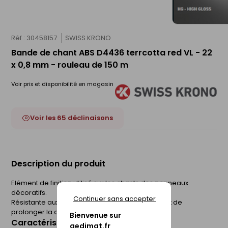
Réf : 30458157
SWISS KRONO
Bande de chant ABS D4436 terrcotta red VL - 22
x 0,8 mm - rouleau de 150 m
Voir prix et disponibilité en magasin
Voir les 65 déclinaisons
Description du produit
Elément de finition utilisé sur les chants des panneaux
décoratifs.
Continuer sans accepter
Résistante aux chocs, la bande de chant permet de
prolonger la durée de vie du panneau.
Bienvenue sur
Caractéristiques du produit
gedimat.fr