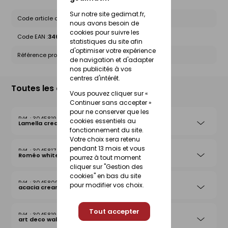
Sur notre site gedimat.fr,
Code article chez le fournisseur :
10348321
nous avons besoin de
cookies pour suivre les
Code EAN :
3464186247401
statistiques du site afin
d'optimiser votre expérience
Référence produit nationale Gedimat :
30458157
de navigation et d'adapter
nos publicités à vos
centres d'intérêt.
Toutes les déclinaisons
Vous pouvez cliquer sur «
Continuer sans accepter »
pour ne conserver que les
30458190
cookies essentiels au
Lamella cream
fonctionnement du site.
Votre choix sera retenu
pendant 13 mois et vous
30458174
Roméo white
pourrez à tout moment
cliquer sur "Gestion des
cookies" en bas du site
30458092
pour modifier vos choix.
acacia cream
Tout accepter
30458199
art deco walnut