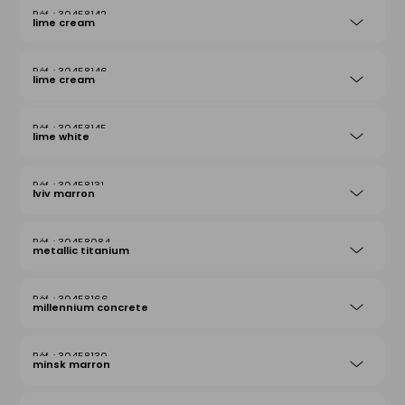
30458142
lime cream
30458146
lime cream
30458145
lime white
30458131
lviv marron
30458084
metallic titanium
30458166
millennium concrete
30458130
minsk marron