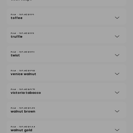
30458112
toffee
30458113
truffle
30458101
twist
30458128
venice walnut
30458071
victoria tabacco
30458143
walnut brown
30458144
walnut gold