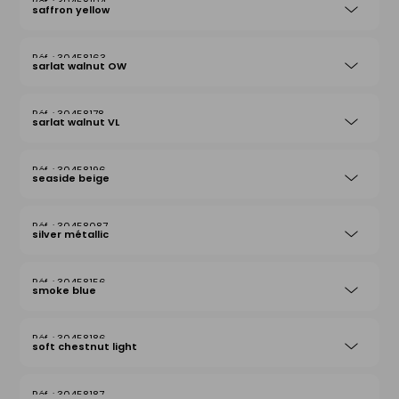
30458104
saffron yellow
30458163
sarlat walnut OW
30458178
sarlat walnut VL
30458196
seaside beige
30458087
silver métallic
30458156
smoke blue
30458186
soft chestnut light
30458187