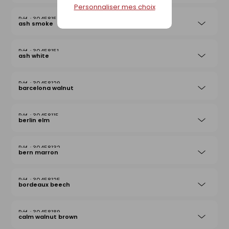
Personnaliser mes choix
30458152
ash smoke
30458151
ash white
30458129
barcelona walnut
30458115
berlin elm
30458132
bern marron
30458125
bordeaux beech
30458189
calm walnut brown