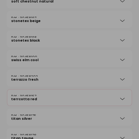
soft chestnut natural
30458197
stonetex beige
30458198
stonetex black
30458100
swiss elm cool
30458202
terrazzo fresh
30458157
terrcotta red
30458175
titan silver
30458176
titan taupe