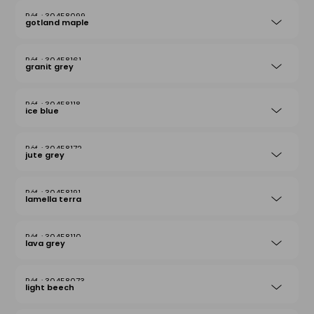
30458099
gotland maple
30458161
granit grey
30458118
ice blue
30458172
jute grey
30458191
lamella terra
30458110
lava grey
30458073
light beech