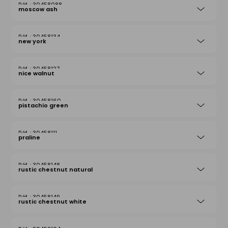
30458088
moscow ash
30458134
new york
30458127
nice walnut
30458160
pistachio green
30458111
praline
30458148
rustic chestnut natural
30458149
rustic chestnut white