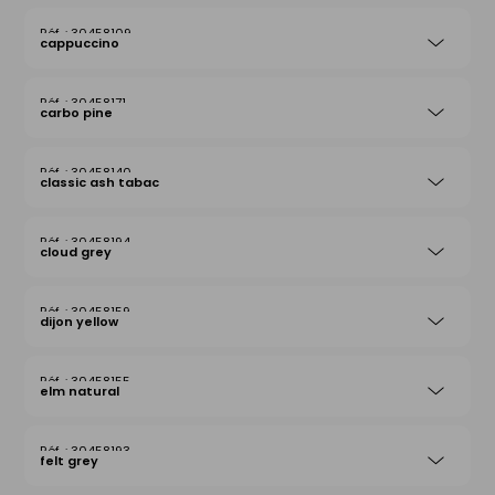
30458109
cappuccino
30458171
carbo pine
30458140
classic ash tabac
30458194
cloud grey
30458159
dijon yellow
30458155
elm natural
30458193
felt grey