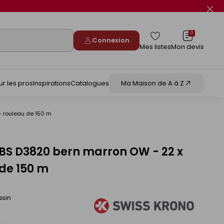
Fer
le
flas
info
0
Connexion
Mes listes
Mon devis
ur les pros
Inspirations
Catalogues
Ma Maison de A à Z
- rouleau de 150 m
BS D3820 bern marron OW - 22 x
de 150 m
asin