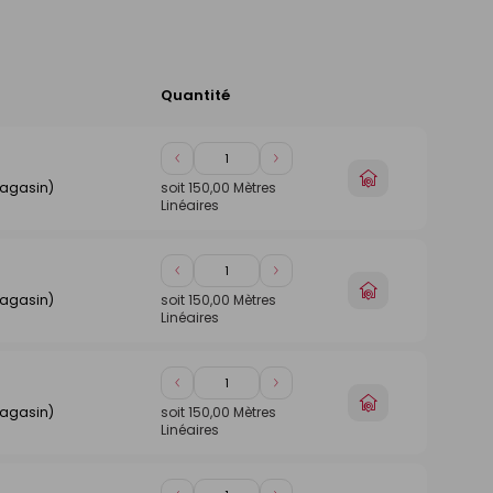
Quantité
Ajouter
au
panier
Diminuer
Augmenter
Choisir
de
de
magasin)
soit
150,00
Mètres
un
Linéaires
1
1
magasin
Diminuer
Augmenter
Choisir
de
de
magasin)
soit
150,00
Mètres
un
Linéaires
1
1
magasin
Diminuer
Augmenter
Choisir
de
de
magasin)
soit
150,00
Mètres
un
Linéaires
1
1
magasin