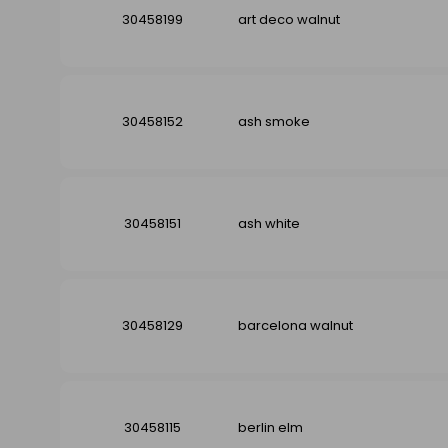
30458199
art deco walnut
30458152
ash smoke
30458151
ash white
30458129
barcelona walnut
30458115
berlin elm