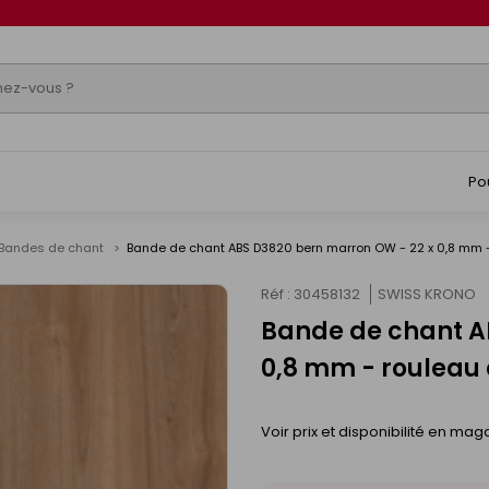
Po
Bandes de chant
Bande de chant ABS D3820 bern marron OW - 22 x 0,8 mm 
Réf : 30458132
SWISS KRONO
Bande de chant A
0,8 mm - rouleau 
Voir prix et disponibilité en mag