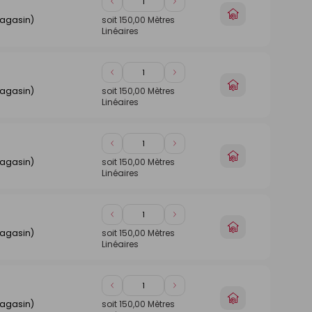
Diminuer
Augmenter
Choisir
de
de
magasin)
soit
150,00
Mètres
un
Linéaires
1
1
magasin
Diminuer
Augmenter
Choisir
de
de
magasin)
soit
150,00
Mètres
un
Linéaires
1
1
magasin
Diminuer
Augmenter
Choisir
de
de
magasin)
soit
150,00
Mètres
un
Linéaires
1
1
magasin
Diminuer
Augmenter
Choisir
de
de
magasin)
soit
150,00
Mètres
un
Linéaires
1
1
magasin
Diminuer
Augmenter
Choisir
de
de
magasin)
soit
150,00
Mètres
un