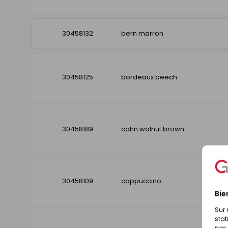
30458132
bern marron
30458125
bordeaux beech
30458189
calm walnut brown
30458109
cappuccino
Bie
Sur 
stat
nos 