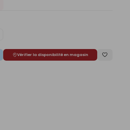
ugmenter
e
Vérifier la disponibilité en magasin
Enregistrer
comme
liste