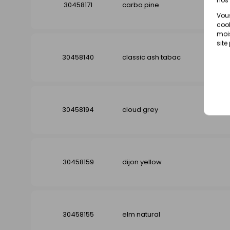
30458171
carbo pine
Vous
cook
mois
site
30458140
classic ash tabac
30458194
cloud grey
30458159
dijon yellow
30458155
elm natural