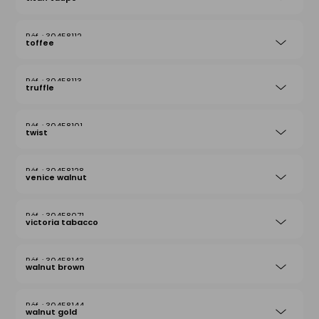
30458112
toffee
30458113
truffle
30458101
twist
30458128
venice walnut
30458071
victoria tabacco
30458143
walnut brown
30458144
walnut gold