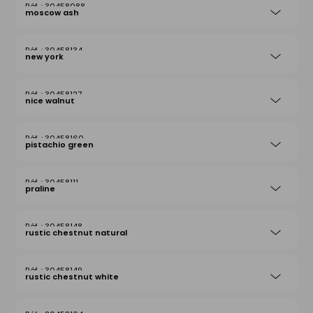
30458088
moscow ash
30458134
new york
30458127
nice walnut
30458160
pistachio green
30458111
praline
30458148
rustic chestnut natural
30458149
rustic chestnut white