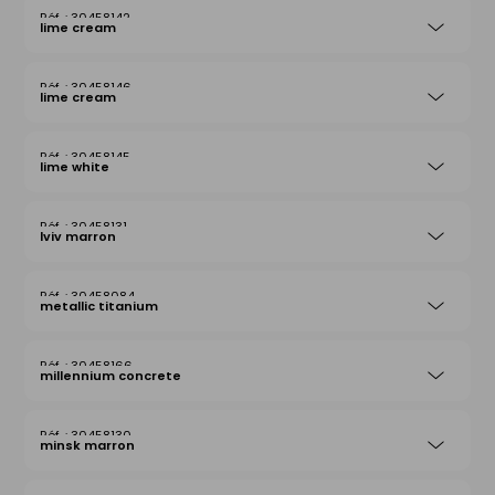
30458142
lime cream
30458146
lime cream
30458145
lime white
30458131
lviv marron
30458084
metallic titanium
30458166
millennium concrete
30458130
minsk marron