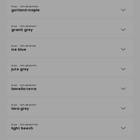
30458099
gotland maple
30458161
granit grey
30458118
ice blue
30458172
jute grey
30458191
lamella terra
30458110
lava grey
30458073
light beech