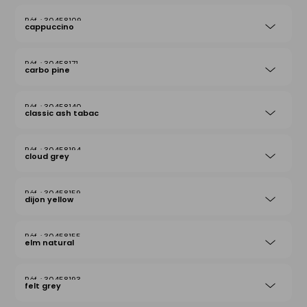
30458109
cappuccino
30458171
carbo pine
30458140
classic ash tabac
30458194
cloud grey
30458159
dijon yellow
30458155
elm natural
30458193
felt grey