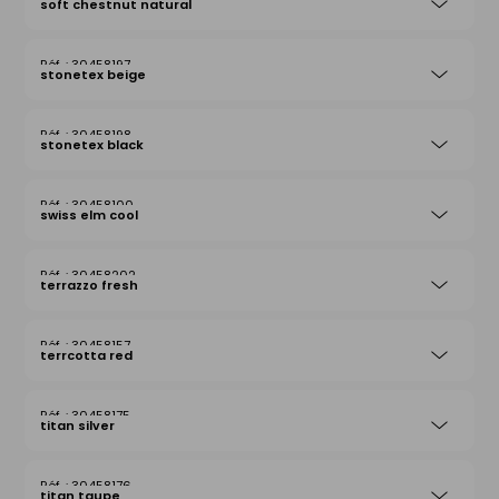
soft chestnut natural
30458197
stonetex beige
30458198
stonetex black
30458100
swiss elm cool
30458202
terrazzo fresh
30458157
terrcotta red
30458175
titan silver
30458176
titan taupe