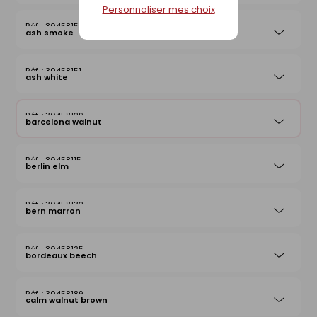
Personnaliser mes choix
30458152
ash smoke
30458151
ash white
30458129
barcelona walnut
30458115
berlin elm
30458132
bern marron
30458125
bordeaux beech
30458189
calm walnut brown