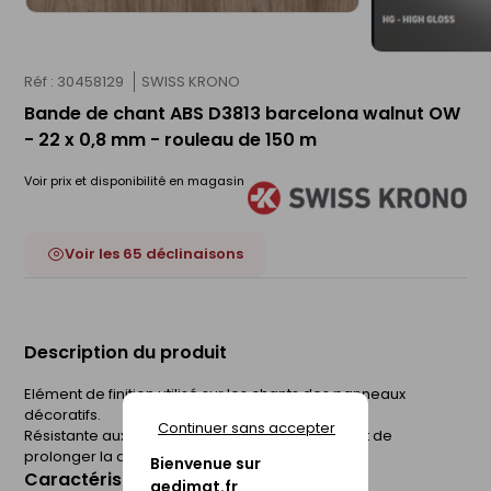
Réf : 30458129
SWISS KRONO
Bande de chant ABS D3813 barcelona walnut OW
- 22 x 0,8 mm - rouleau de 150 m
Voir prix et disponibilité en magasin
Voir les 65 déclinaisons
Description du produit
Elément de finition utilisé sur les chants des panneaux
décoratifs.
Continuer sans accepter
Résistante aux chocs, la bande de chant permet de
prolonger la durée de vie du panneau.
Bienvenue sur
Caractéristiques du produit
gedimat.fr