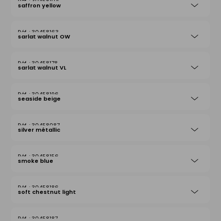
30458104
saffron yellow
30458163
sarlat walnut OW
30458178
sarlat walnut VL
30458196
seaside beige
30458087
silver métallic
30458156
smoke blue
30458186
soft chestnut light
30458187