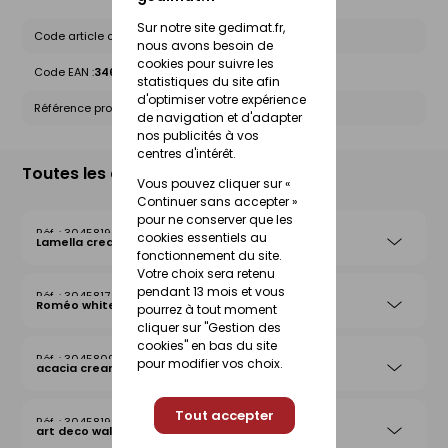
Sur notre site gedimat.fr,
Code article chez le fournisseur :
10347907
nous avons besoin de
cookies pour suivre les
Code EAN :
3464186249351
statistiques du site afin
d'optimiser votre expérience
Référence produit nationale Gedimat :
30458129
de navigation et d'adapter
nos publicités à vos
centres d'intérêt.
Toutes les déclinaisons
Vous pouvez cliquer sur «
Continuer sans accepter »
pour ne conserver que les
30458190
cookies essentiels au
Lamella cream
fonctionnement du site.
Votre choix sera retenu
pendant 13 mois et vous
30458174
Roméo white
pourrez à tout moment
cliquer sur "Gestion des
cookies" en bas du site
30458092
pour modifier vos choix.
acacia cream
Tout accepter
30458199
art deco walnut