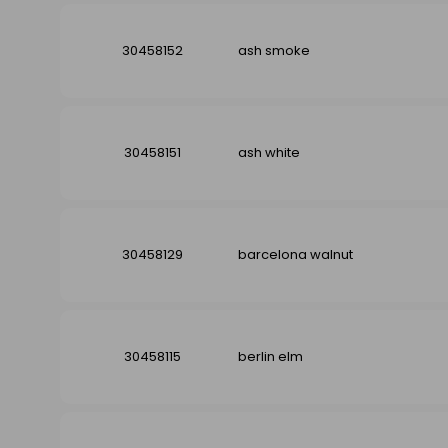
30458152
ash smoke
30458151
ash white
30458129
barcelona walnut
30458115
berlin elm