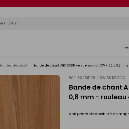
Po
Bandes de chant
Bande de chant ABS D3811 venice walnut OW - 22 x 0,8 mm 
Réf : 30458128
SWISS KRONO
Bande de chant AB
0,8 mm - rouleau 
Voir prix et disponibilité en mag