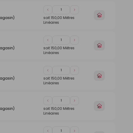
Diminuer
Augmenter
Choisir
de
de
magasin)
soit
150,00
Mètres
un
Linéaires
1
1
magasin
Diminuer
Augmenter
Choisir
de
de
magasin)
soit
150,00
Mètres
un
Linéaires
1
1
magasin
Diminuer
Augmenter
Choisir
de
de
magasin)
soit
150,00
Mètres
un
Linéaires
1
1
magasin
Diminuer
Augmenter
Choisir
de
de
magasin)
soit
150,00
Mètres
un
Linéaires
1
1
magasin
Diminuer
Augmenter