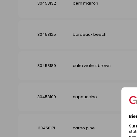
30458132
bern marron
30458125
bordeaux beech
30458189
calm walnut brown
30458109
cappuccino
Bie
Sur 
30458171
carbo pine
stat
nos 