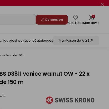
Fer
le
flas
info
0
Connexion
Mes listes
Mon devis
ur les pros
Inspirations
Catalogues
Ma Maison de A à Z
- rouleau de 150 m
S D3811 venice walnut OW - 22 x
de 150 m
asin