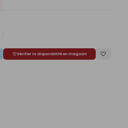
ugmenter
e
Vérifier la disponibilité en magasin
Enregistrer
comme
liste