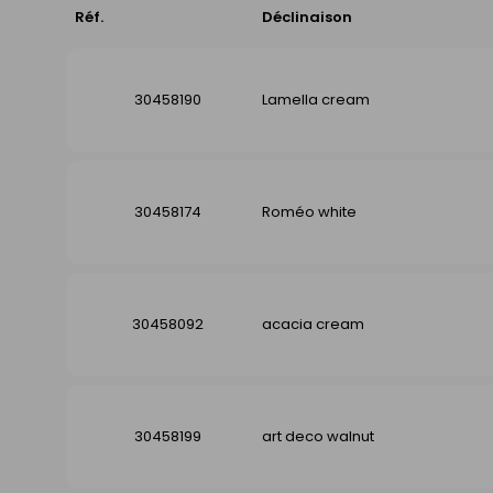
Réf.
Déclinaison
30458190
Lamella cream
30458174
Roméo white
30458092
acacia cream
30458199
art deco walnut