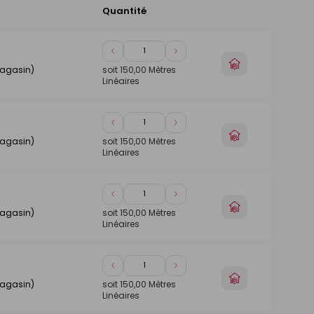
Quantité
Ajouter
au
panier
Diminuer
Augmenter
Choisir
de
de
magasin)
soit
150,00
Mètres
un
Linéaires
1
1
magasin
Diminuer
Augmenter
Choisir
de
de
magasin)
soit
150,00
Mètres
un
Linéaires
1
1
magasin
Diminuer
Augmenter
Choisir
de
de
magasin)
soit
150,00
Mètres
un
Linéaires
1
1
magasin
Diminuer
Augmenter
Choisir
de
de
magasin)
soit
150,00
Mètres
un
Linéaires
1
1
magasin