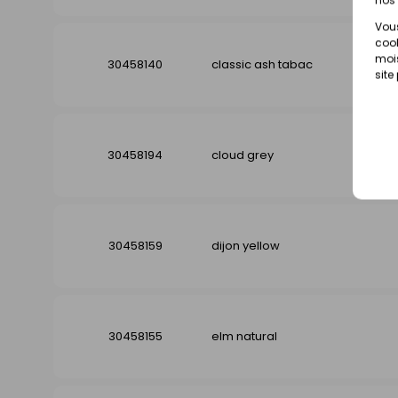
Vous
cook
mois
30458140
classic ash tabac
site
30458194
cloud grey
30458159
dijon yellow
30458155
elm natural