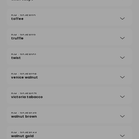
30458112
toffee
30458113
truffle
30458101
twist
30458128
venice walnut
30458071
victoria tabacco
30458143
walnut brown
30458144
walnut gold