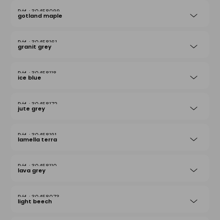
30458099
gotland maple
30458161
granit grey
30458118
ice blue
30458172
jute grey
30458191
lamella terra
30458110
lava grey
30458073
light beech