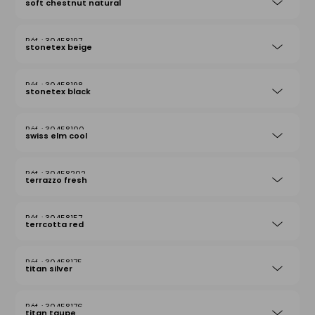
soft chestnut natural
30458197
stonetex beige
30458198
stonetex black
30458100
swiss elm cool
30458202
terrazzo fresh
30458157
terrcotta red
30458175
titan silver
30458176
titan taupe