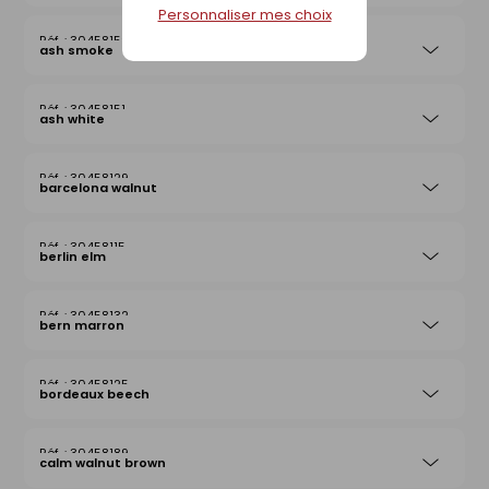
Personnaliser mes choix
30458152
ash smoke
30458151
ash white
30458129
barcelona walnut
30458115
berlin elm
30458132
bern marron
30458125
bordeaux beech
30458189
calm walnut brown