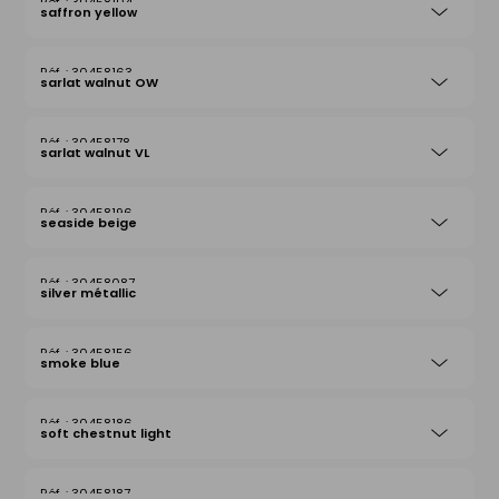
30458104
saffron yellow
30458163
sarlat walnut OW
30458178
sarlat walnut VL
30458196
seaside beige
30458087
silver métallic
30458156
smoke blue
30458186
soft chestnut light
30458187