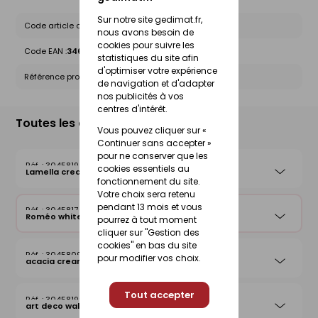
Sur notre site gedimat.fr,
Code article chez le fournisseur :
10346927
nous avons besoin de
cookies pour suivre les
Code EAN :
3464186250555
statistiques du site afin
d'optimiser votre expérience
Référence produit nationale Gedimat :
30458174
de navigation et d'adapter
nos publicités à vos
centres d'intérêt.
Toutes les déclinaisons
Vous pouvez cliquer sur «
Continuer sans accepter »
pour ne conserver que les
30458190
cookies essentiels au
Lamella cream
fonctionnement du site.
Votre choix sera retenu
pendant 13 mois et vous
30458174
Roméo white
pourrez à tout moment
cliquer sur "Gestion des
cookies" en bas du site
30458092
pour modifier vos choix.
acacia cream
Tout accepter
30458199
art deco walnut