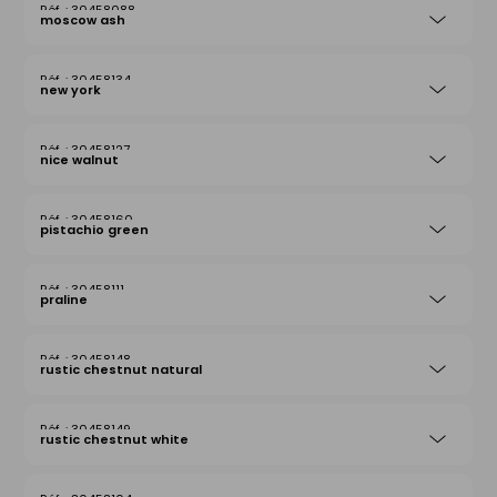
30458088
moscow ash
30458134
new york
30458127
nice walnut
30458160
pistachio green
30458111
praline
30458148
rustic chestnut natural
30458149
rustic chestnut white