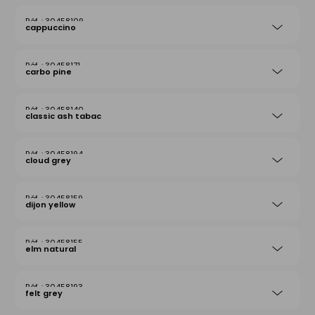
30458109
cappuccino
30458171
carbo pine
30458140
classic ash tabac
30458194
cloud grey
30458159
dijon yellow
30458155
elm natural
30458193
felt grey