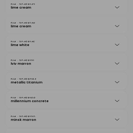
30458142
lime cream
30458146
lime cream
30458145
lime white
30458131
lviv marron
30458084
metallic titanium
30458166
millennium concrete
30458130
minsk marron