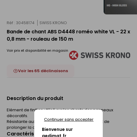
Réf : 30458174
SWISS KRONO
Bande de chant ABS D4448 roméo white VL - 22 x
0,8 mm - rouleau de 150 m
Voir prix et disponibilité en magasin
Voir les 65 déclinaisons
Description du produit
Elément de finition utilisé sur les chants des panneaux
décoratifs.
Continuer sans accepter
Résistante aux chocs, la bande de chant permet de
prolonger la durée de vie du panneau.
Bienvenue sur
Caractéristiques du produit
gedimat.fr