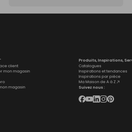
T
Produits, Inspirations, Ser
ce client
Catalogues
er mon magasin
Inspirations et tendances
Inspirations par pièce
pro
Ma Maison de A à Z
 mon magasin
Suivez nous :