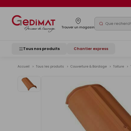
Panneau de gestion des cookies
Rechercher
Trouver un magasin
Tous nos produits
Chantier express
Accueil
Tous les produits
Couverture & Bardage
Toiture
Voir
les
images