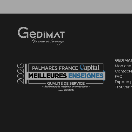
Gedimat
- AU COEUR DE L'OUVRAGE
GEDIMA
Mon espa
Contact
FAQ
Espace 
Trouver