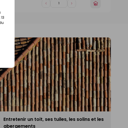
Choisir
Diminuer
Augmenter
gasin)
un
de
de
s
magasin
1
1
 13
 du
Entretenir un toit, ses tuiles, les solins et les
abergements