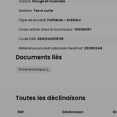
Coloris :
Rouge et nuances
Matière :
Terre cuite
Type de produit :
Faîtières - Arêtiers
Code article chez le fournisseur :
10036087
Code EAN :
3561340015118
Référence produit nationale Gedimat :
25380248
Documents liés
Fiche technique
Toutes les déclinaisons
Réf.
Déclinaison
Di