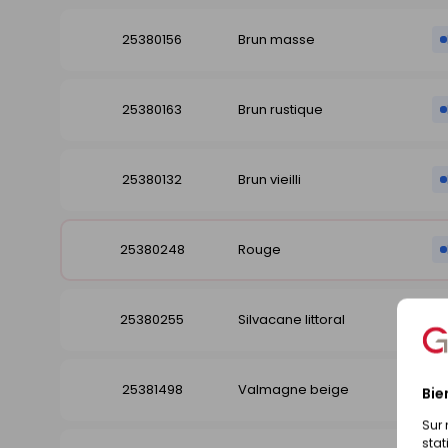
25380156
Brun masse
25380163
Brun rustique
25380132
Brun vieilli
25380248
Rouge
25380255
Silvacane littoral
25381498
Valmagne beige
Bie
Sur 
stat