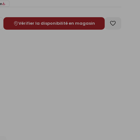
e
Vérifier la disponibilité en magasin
ugmenter
Enregistrer
e
comme
liste