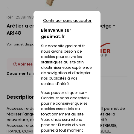
Réf : 25381498
MONIER
Continuer sans accepter
Arêtier a emboitement 40 valmagne beige -
Bienvenue sur
AR148
gedimat.fr
Voir prix et disponibilité en magasin
Sur notre site gedimat.fr,
nous avons besoin de
cookies pour suivre les
statistiques du site afin
Voir les 7 déclinaisons
d'optimiser votre expérience
de navigation et d'adapter
Documents liés :
Fiche technique
nos publicités à vos
centres d'intérêt.
Vous pouvez cliquer sur «
Description du produit
Continuer sans accepter »
pour ne conserver que les
Accessoire de finition de la toiture en terre cuite. Il permet de
cookies essentiels au
réaliser l'angle de jonction entre les deux versants de la
fonctionnement du site.
Votre choix sera retenu
couverture, dont il renforce l'étanchéité et l'intégrité.
pendant 13 mois et vous
Accessoire commun aux modèles de tuiles CHARTREUSE,
pourrez à tout moment
FRANCE COMTE, GALLO-ROMANE, LOSANGEE, MARSEILLE,