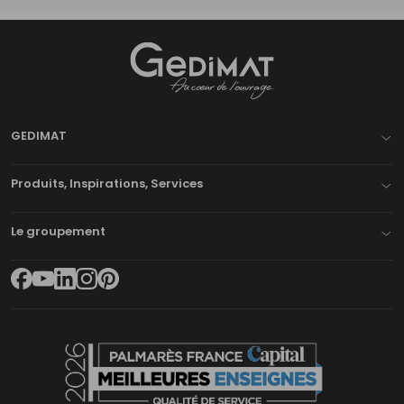
Gedimat
- AU COEUR DE L'OUVRAGE
GEDIMAT
Produits, Inspirations, Services
Le groupement