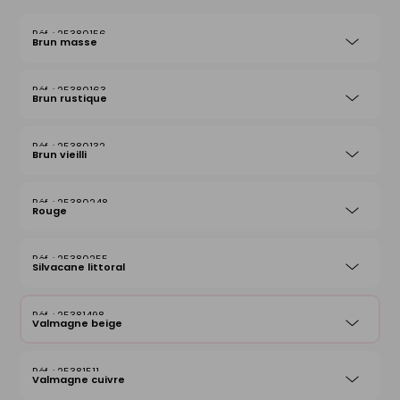
25380156
Brun masse
25380163
Brun rustique
25380132
Brun vieilli
25380248
Rouge
25380255
Silvacane littoral
25381498
Valmagne beige
25381511
Valmagne cuivre