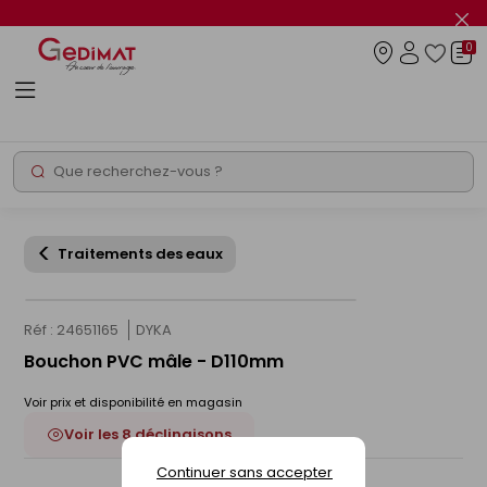
Panneau de gestion des cookies
Fer
le
0
flas
Connexio
info
Rechercher
Chantier express
Traitements des eaux
Réf : 24651165
DYKA
Bouchon PVC mâle - D110mm
Voir prix et disponibilité en magasin
Voir les 8 déclinaisons
Continuer sans accepter