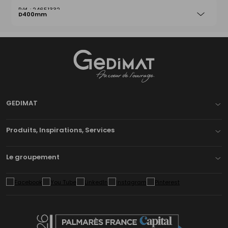
24651332
D400mm
Gedimat
- AU COEUR DE L'OUVRAGE
GEDIMAT
Produits, Inspirations, Services
Le groupement