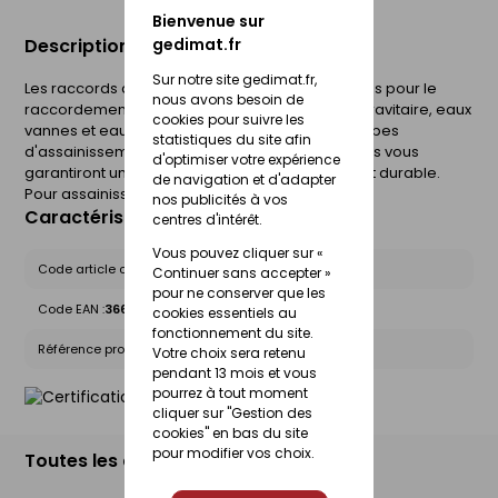
Bienvenue sur
Description du produit
gedimat.fr
Sur notre site gedimat.fr,
Les raccords assainissement en PVC sont conçus pour le
nous avons besoin de
raccordement des réseaux d'assainissement gravitaire, eaux
cookies pour suivre les
vannes et eaux pluviales. Combinés avec nos tubes
statistiques du site afin
d'assainissement Sotralys et Ultra16 nos raccords vous
d'optimiser votre expérience
garantiront un réseau d'assainissement fiable et durable.
de navigation et d'adapter
Pour assainissement.
nos publicités à vos
Caractéristiques du produit
centres d'intérêt.
Vous pouvez cliquer sur «
Code article chez le fournisseur :
20052354
Continuer sans accepter »
pour ne conserver que les
Code EAN :
3660864052477
cookies essentiels au
fonctionnement du site.
Référence produit nationale Gedimat :
24651165
Votre choix sera retenu
pendant 13 mois et vous
pourrez à tout moment
cliquer sur "Gestion des
cookies" en bas du site
pour modifier vos choix.
Toutes les déclinaisons