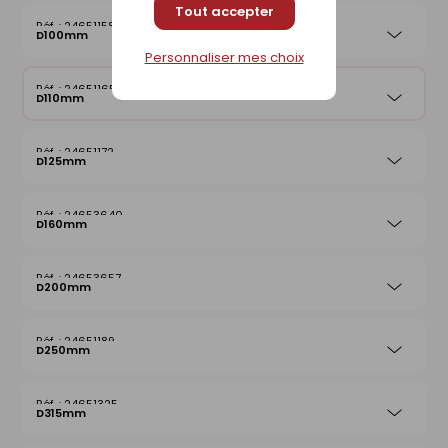
Tout accepter
24651158
D100mm
Personnaliser mes choix
24651165
D110mm
24651172
D125mm
24653640
D160mm
24653657
D200mm
24651189
D250mm
24651325
D315mm