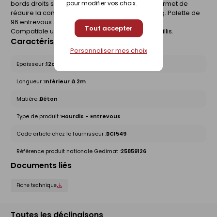
bords droits se distinguent par leur forme qui permet de
pour modifier vos choix.
réduire la consommation en béton. Poids : 10,5kg. Palette de
96 entrevous.
Tout accepter
Compatible uniquement avec des poutrelles treillis.
Caractéristiques du produit
Personnaliser mes choix
Epaisseur :
12cm
Longueur :
Inférieur à 2m
Matière :
Béton
Type de produit :
Hourdis - Entrevous
Code article chez le fournisseur :
BC1549
Référence produit nationale Gedimat :
25859126
Documents liés
Fiche technique
Toutes les déclinaisons