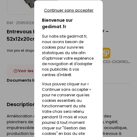
Continuer sans accepter
Bienvenue sur
Réf : 25859126
ALBON PREFA
gedimat.fr
Entrevous béton à bord droit 200dN NF -
Sur notre site gedimat.fr,
52x12x20cm
nous avons besoin de
cookies pour suivre les
Voir prix et disponibilité en magasin
statistiques du site afin
d'optimiser votre expérience
de navigation et d'adapter
nos publicités à vos
Voir les 4 déclinaisons
centres d'intérêt.
Documents liés :
Fiche technique
Vous pouvez cliquer sur «
Continuer sans accepter »
pour ne conserver que les
cookies essentiels au
Description du produit
fonctionnement du site.
Votre choix sera retenu
Amélioration de la résistance à l'effort tranchant des
pendant 13 mois et vous
planchers de façon significative. Résistant au feu, ingélif,
pourrez à tout moment
imputrescible, inertie thermique, affaiblissement acoustique,
cliquer sur "Gestion des
production locale, résistant aux rongeurs. Les entrevous à
cookies" en bas du site