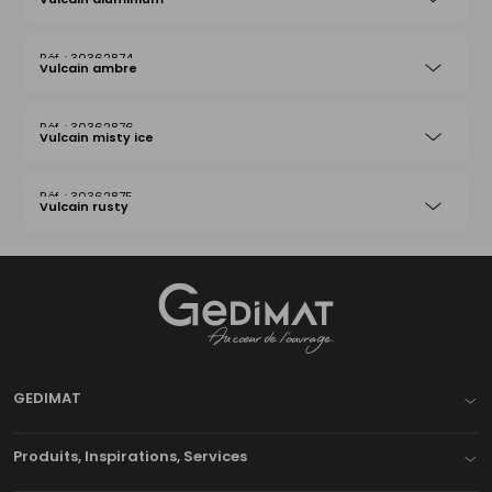
30362874
Vulcain ambre
30362876
Vulcain misty ice
30362875
Vulcain rusty
Gedimat
- AU COEUR DE L'OUVRAGE
GEDIMAT
Produits, Inspirations, Services