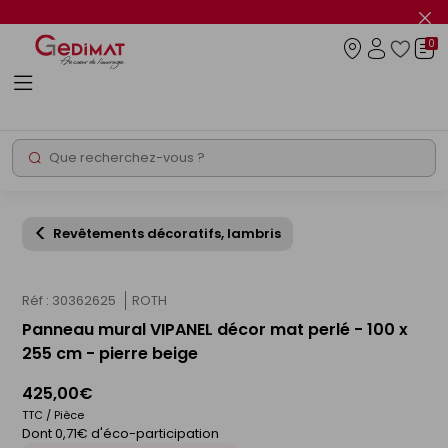
Panneau de gestion des cookies
Fer
le
0
flas
Connexio
info
Rechercher
Chantier express
Revêtements décoratifs, lambris
Réf : 30362625
ROTH
Panneau mural VIPANEL décor mat perlé - 100 x
255 cm - pierre beige
425,00€
TTC / Pièce
Dont 0,71€ d'éco-participation