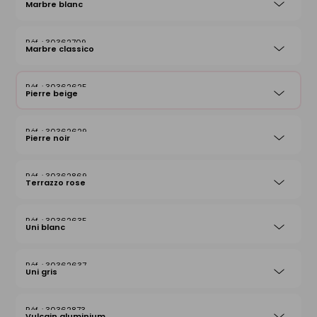
Marbre blanc
30362709
Marbre classico
30362625
Pierre beige
30362629
Pierre noir
30362869
Terrazzo rose
30362635
Uni blanc
30362637
Uni gris
30362873
Vulcain aluminium