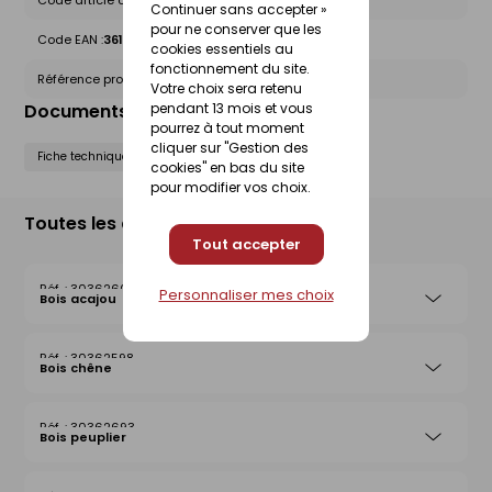
Code article chez le fournisseur :
1420000038
Continuer sans accepter »
pour ne conserver que les
Code EAN :
3612830010530
cookies essentiels au
fonctionnement du site.
Référence produit nationale Gedimat :
30362625
Votre choix sera retenu
Documents liés
pendant 13 mois et vous
pourrez à tout moment
cliquer sur "Gestion des
Fiche technique
Notice de pose
cookies" en bas du site
pour modifier vos choix.
Toutes les déclinaisons
Tout accepter
30362602
Personnaliser mes choix
Bois acajou
30362598
Bois chêne
30362693
Bois peuplier