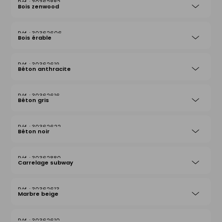
30362882
Bois zenwood
30362606
Bois érable
30362619
Béton anthracite
30362616
Béton gris
30362622
Béton noir
30362880
Carrelage subway
30362613
Marbre beige
30362610