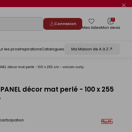
Fer
le
flas
info
0
Connexion
Mes listes
Mon devis
ur les pros
Inspirations
Catalogues
Ma Maison de A à Z
NEL décor mat perlé - 100 x 255 cm - vulcain rusty
ANEL décor mat perlé - 100 x 255
y
participation