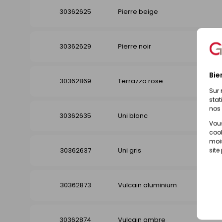
30362625
Pierre beige
30362629
Pierre noir
Bie
30362869
Terrazzo rose
Sur 
stat
nos 
30362635
Uni blanc
Vous
cook
mois
30362637
Uni gris
site
30362873
Vulcain aluminium
30362874
Vulcain ambre