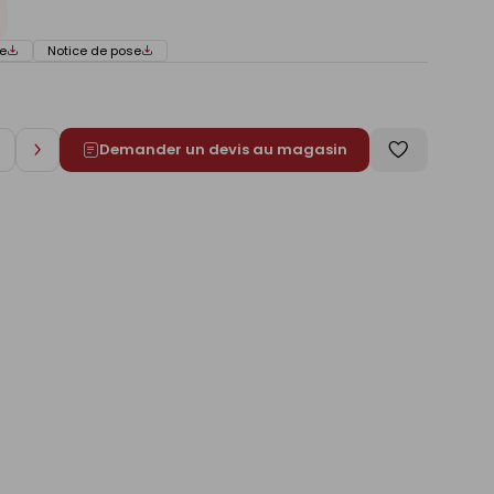
e
Notice de pose
Demander un devis au magasin
Augmenter
Enregistrer
de
comme
1
liste