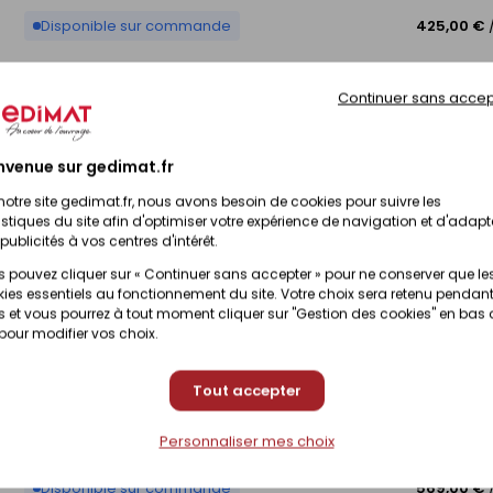
Disponible sur commande
425,00 €
Continuer sans accep
Disponible sur commande
425,00 €
nvenue sur gedimat.fr
Disponible sur commande
425,00 €
notre site gedimat.fr, nous avons besoin de cookies pour suivre les
istiques du site afin d'optimiser votre expérience de navigation et d'adapt
publicités à vos centres d'intérêt.
Disponible sur commande
379,00 €
 pouvez cliquer sur « Continuer sans accepter » pour ne conserver que le
ies essentiels au fonctionnement du site. Votre choix sera retenu pendant
 et vous pourrez à tout moment cliquer sur "Gestion des cookies" en bas
Disponible sur commande
379,00 €
 pour modifier vos choix.
Tout accepter
Disponible sur commande
569,00 €
Personnaliser mes choix
Disponible sur commande
569,00 €