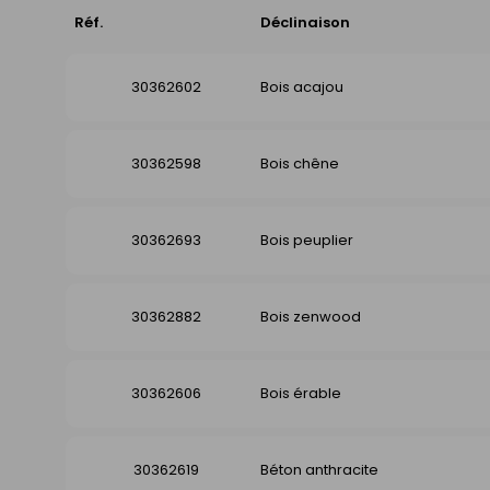
Réf.
Déclinaison
30362602
Bois acajou
30362598
Bois chêne
30362693
Bois peuplier
30362882
Bois zenwood
30362606
Bois érable
30362619
Béton anthracite