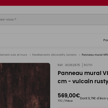
Po
tement sols et murs
Revêtements décoratifs, lambris
Panneau mural VIPA
Réf : 30362875
ROTH
Panneau mural VIP
cm - vulcain rust
569,00€
Dont 0,71€ d'éco-
TTC / Pièce