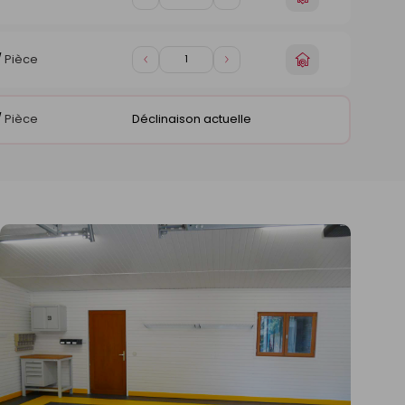
Diminuer
Augmenter
un
de
de
magasin
1
1
Choisir
/
Pièce
Diminuer
Augmenter
un
de
de
magasin
1
1
/
Pièce
Déclinaison actuelle