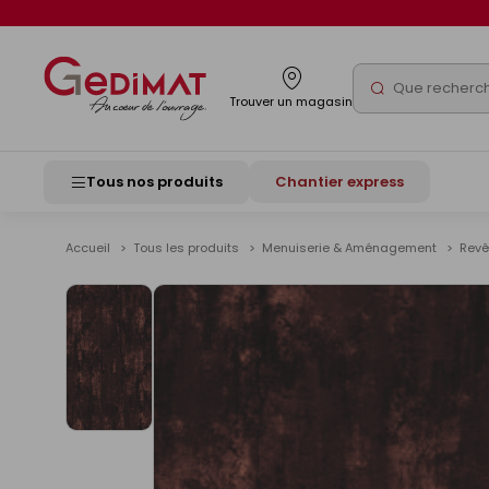
Panneau de gestion des cookies
Rechercher
Trouver un magasin
Tous nos produits
Chantier express
Accueil
Tous les produits
Menuiserie & Aménagement
Revê
Voir
les
images