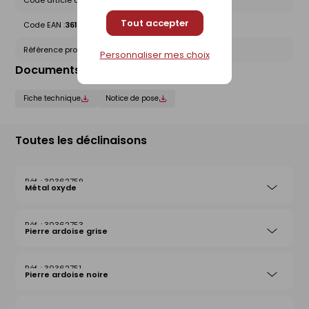
Code article chez le fournisseur :
1420000450
Tout accepter
Code EAN :
3612830013944
Référence produit nationale Gedimat :
30362757
Personnaliser mes choix
Documents liés
Fiche technique
Notice de pose
Toutes les déclinaisons
30362759
Métal oxyde
30362753
Pierre ardoise grise
30362751
Pierre ardoise noire