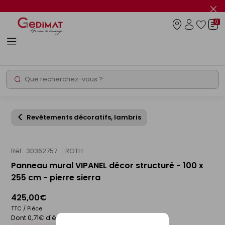
Panneau de gestion des cookies
Fer
le
0
flas
Connexio
info
Rechercher
Chantier express
Revêtements décoratifs, lambris
Réf : 30362757
ROTH
Panneau mural VIPANEL décor structuré - 100 x
255 cm - pierre sierra
425,00€
TTC / Pièce
Dont 0,71€ d'éco-participation