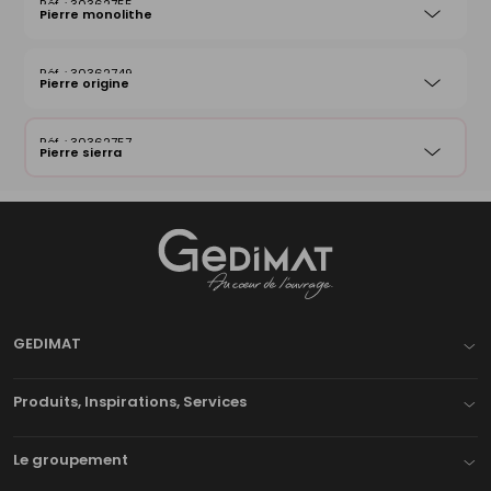
30362755
Pierre monolithe
30362749
Pierre origine
30362757
Pierre sierra
Gedimat
- AU COEUR DE L'OUVRAGE
GEDIMAT
Produits, Inspirations, Services
Le groupement