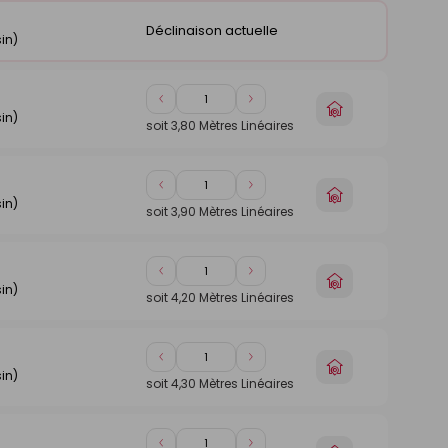
Déclinaison actuelle
in)
Diminuer
Augmenter
Choisir
in)
de
de
un
soit
3,80
Mètres Linéaires
1
1
magasin
Diminuer
Augmenter
Choisir
in)
de
de
un
soit
3,90
Mètres Linéaires
1
1
magasin
Diminuer
Augmenter
Choisir
in)
de
de
un
soit
4,20
Mètres Linéaires
1
1
magasin
Diminuer
Augmenter
Choisir
in)
de
de
un
soit
4,30
Mètres Linéaires
1
1
magasin