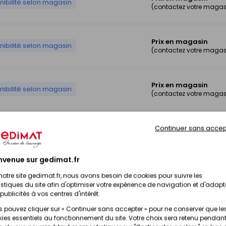
nibilité selon magasin
(contactez votre magas
Prix en magasin
nibilité selon magasin
(contactez votre magas
Prix en magasin
nibilité selon magasin
(contactez votre magas
Continuer sans accep
Prix en magasin
nibilité selon magasin
(contactez votre magas
nvenue sur gedimat.fr
Prix en magasin
nibilité selon magasin
notre site gedimat.fr, nous avons besoin de cookies pour suivre les
(contactez votre magas
istiques du site afin d'optimiser votre expérience de navigation et d'adapt
publicités à vos centres d'intérêt.
 pouvez cliquer sur « Continuer sans accepter » pour ne conserver que le
Prix en magasin
ies essentiels au fonctionnement du site. Votre choix sera retenu pendant
nibilité selon magasin
(contactez votre magas