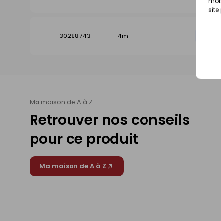
mois
site
30288743
4m
Dispo
Ma maison de A à Z
Retrouver nos conseils
pour ce produit
Ma maison de A à Z