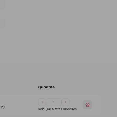
Quantité
Ajouter
au
panier
Diminuer
Augmenter
Choisir
in)
de
de
un
soit
3,60
Mètres Linéaires
1
1
magasin