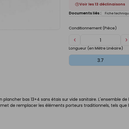
Voir les 13 déclinaisons
Documents liés :
Fiche techniqu
Conditionnement (Pièce)
Diminuer
A
de
d
Longueur (en Mètre Linéaire)
1
1
n plancher bas 13+4 sans étais sur vide sanitaire. L'ensemble de 
ermet de remplacer les éléments porteurs traditionnels, tels que 