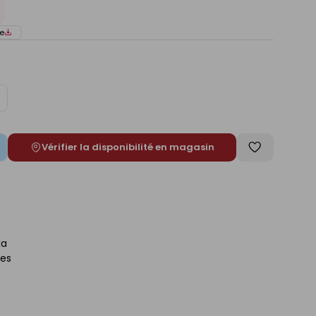
e
ugmenter
e
Vérifier la disponibilité en magasin
Enregistrer
comme
liste
la
les