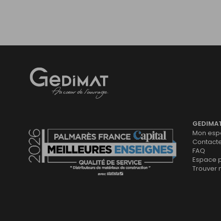
Gedimat
- AU COEUR DE L'OUVRAGE
GEDIMA
Mon espa
Contact
FAQ
Espace 
Trouver