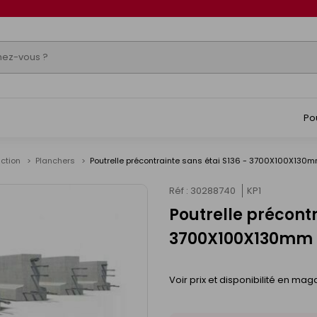
Po
uction
Planchers
Poutrelle précontrainte sans étai S136 - 3700X100X130
Réf : 30288740
KP1
Poutrelle précontr
3700X100X130mm
Voir prix et disponibilité en mag