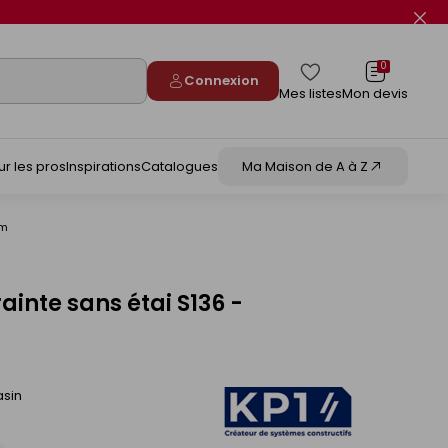
Fer
le
flas
info
0
Connexion
Mes listes
Mon devis
ur les pros
Inspirations
Catalogues
Ma Maison de A à Z
mm
ainte sans étai S136 -
asin