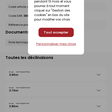
pendant 13 mois et vous
pourrez à tout moment
Code article chez le fournisseur :
27484
cliquer sur "Gestion des
cookies" en bas du site
Code EAN :
3660073274844
pour modifier vos choix.
Référence produit nationale Gedimat :
30214436
Documents liés
Tout accepter
Fiche technique
Personnaliser mes choix
Toutes les déclinaisons
30288739
3.60m
30288740
3.70m
30288741
3.80m