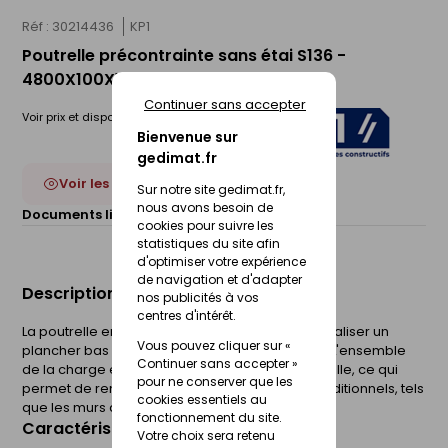
Réf : 30214436
KP1
Poutrelle précontrainte sans étai S136 -
4800X100X130mm
Continuer sans accepter
Voir prix et disponibilité en magasin
Bienvenue sur
gedimat.fr
Voir les 13 déclinaisons
Sur notre site gedimat.fr,
nous avons besoin de
Documents liés :
Fiche technique
cookies pour suivre les
statistiques du site afin
d'optimiser votre expérience
de navigation et d'adapter
Description du produit
nos publicités à vos
centres d'intérêt.
La poutrelle en béton précontraint permet de réaliser un
Vous pouvez cliquer sur «
plancher bas 13+4 sans étais sur vide sanitaire. L'ensemble
Continuer sans accepter »
de la charge est réparti sur les appuis de poutrelle, ce qui
pour ne conserver que les
permet de remplacer les éléments porteurs traditionnels, tels
cookies essentiels au
que les murs de refend.
fonctionnement du site.
Caractéristiques du produit
Votre choix sera retenu