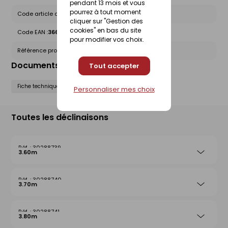
pendant 13 mois et vous
pourrez à tout moment
Code article chez le fournisseur :
27481
cliquer sur "Gestion des
cookies" en bas du site
Code EAN :
3660073274813
pour modifier vos choix.
Référence produit nationale Gedimat :
30214433
Documents liés
Tout accepter
Fiche technique
Personnaliser mes choix
Toutes les déclinaisons
30288739
3.60m
30288740
3.70m
30288741
3.80m