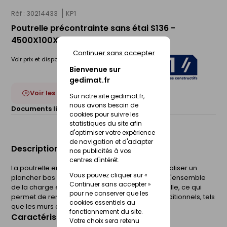
Réf : 30214433
KP1
Poutrelle précontrainte sans étai S136 -
4500X100X130mm
Continuer sans accepter
Voir prix et disponibilité en magasin
Bienvenue sur
gedimat.fr
Voir les 13 déclinaisons
Sur notre site gedimat.fr,
nous avons besoin de
Documents liés :
Fiche technique
cookies pour suivre les
statistiques du site afin
d'optimiser votre expérience
de navigation et d'adapter
Description du produit
nos publicités à vos
centres d'intérêt.
La poutrelle en béton précontraint permet de réaliser un
Vous pouvez cliquer sur «
plancher bas 13+4 sans étais sur vide sanitaire. L'ensemble
Continuer sans accepter »
de la charge est réparti sur les appuis de poutrelle, ce qui
pour ne conserver que les
permet de remplacer les éléments porteurs traditionnels, tels
cookies essentiels au
que les murs de refend.
fonctionnement du site.
Caractéristiques du produit
Votre choix sera retenu