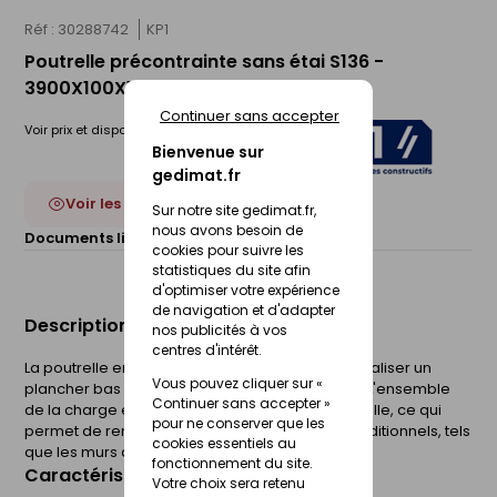
Réf : 30288742
KP1
Poutrelle précontrainte sans étai S136 -
3900X100X130mm
Continuer sans accepter
Voir prix et disponibilité en magasin
Bienvenue sur
gedimat.fr
Voir les 13 déclinaisons
Sur notre site gedimat.fr,
nous avons besoin de
Documents liés :
Fiche technique
cookies pour suivre les
statistiques du site afin
d'optimiser votre expérience
de navigation et d'adapter
Description du produit
nos publicités à vos
centres d'intérêt.
La poutrelle en béton précontraint permet de réaliser un
Vous pouvez cliquer sur «
plancher bas 13+4 sans étais sur vide sanitaire. L'ensemble
Continuer sans accepter »
de la charge est réparti sur les appuis de poutrelle, ce qui
pour ne conserver que les
permet de remplacer les éléments porteurs traditionnels, tels
cookies essentiels au
que les murs de refend.
fonctionnement du site.
Caractéristiques du produit
Votre choix sera retenu