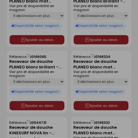
PLANEO blanc mat
PLANEO blanc brillant -
liste
liste
Voir prix et disponibilité en
Voir prix et disponibilité en
antidérapant - 180 x 80
120 x 90 cm
magasin
magasin
cm
Déclinaison
Déclinaison
Disponibilité selon magasin
Disponibilité selon magasin
Ajouter au devis
Ajouter au devis
Référence :
30166065
Référence :
30168334
Enregistrer
Enregistrer
Receveur de douche
Receveur de douche
comme
comme
PLANEO blanc brillant -
PLANEO blanc mat
liste
liste
Voir prix et disponibilité en
Voir prix et disponibilité en
180 x 90 cm
antidérapant - 160 x 80
magasin
magasin
cm
Déclinaison
Déclinaison
Disponibilité selon magasin
Disponibilité selon magasin
Ajouter au devis
Ajouter au devis
Référence :
30544731
Référence :
30168332
Enregistrer
Enregistrer
Receveur de douche
Receveur de douche
comme
comme
KINESURF NOVA lin -
PLANEO blanc mat
liste
liste
Voir prix et disponibilité en