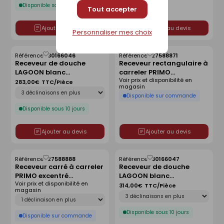
Disponible sous 10 jours
Tout accepter
Ajouter au devis
Ajouter au devis
Personnaliser mes choix
Référence :
30166046
Référence :
27588871
Enregistrer
Enregistrer
Receveur de douche
Receveur rectangulaire à
comme
comme
LAGOON blanc
carreler PRIMO
liste
liste
Voir prix et disponibilité en
antidérapant - 80 x 80
polystyrène extrudé
283,00€
TTC/Pièce
magasin
Déclinaison
cm
centré haut.4cm
Disponible sur commande
larg.90cm long.140cm
Disponible sous 10 jours
Ajouter au devis
Ajouter au devis
Référence :
27588888
Référence :
30166047
Enregistrer
Enregistrer
Receveur carré à carreler
Receveur de douche
comme
comme
PRIMO excentré
LAGOON blanc
liste
liste
Voir prix et disponibilité en
polystyrène extrudé
antidérapant - 90 x 90
314,00€
TTC/Pièce
magasin
Déclinaison
haut.4cm larg.120cm
cm
Déclinaison
long.120cm
Disponible sous 10 jours
Disponible sur commande