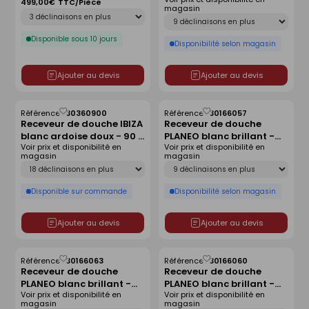
140x90 cm
antidérapant - 140 x 80
499,00€
TTC/Pièce
magasin
Déclinaison
cm
Déclinaison
Disponible sous 10 jours
Disponibilité selon magasin
Ajouter au devis
Ajouter au devis
Référence :
30360900
Référence :
30166057
Enregistrer
Enregistrer
Receveur de douche IBIZA
Receveur de douche
comme
comme
blanc ardoise doux - 90 x
PLANEO blanc brillant -
liste
liste
Voir prix et disponibilité en
Voir prix et disponibilité en
120 cm
90 x 90 cm
magasin
magasin
Déclinaison
Déclinaison
Disponible sur commande
Disponibilité selon magasin
Ajouter au devis
Ajouter au devis
Référence :
30166063
Référence :
30166060
Enregistrer
Enregistrer
Receveur de douche
Receveur de douche
comme
comme
PLANEO blanc brillant -
PLANEO blanc brillant -
liste
liste
Voir prix et disponibilité en
Voir prix et disponibilité en
160 x 90 cm
140 x 80 cm
magasin
magasin