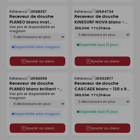
Référence :
30168337
Référence :
30544734
Enregistrer
Enregistrer
Receveur de douche
Receveur de douche
comme
comme
PLANEO blanc mat
KINESURF NOVA blanc -
liste
liste
Voir prix et disponibilité en
antidérapant - 180 x 90
120x90 cm
359,00€
TTC/Pièce
magasin
Déclinaison
cm
Déclinaison
Disponible sous 10 jours
Disponibilité selon magasin
Ajouter au devis
Ajouter au devis
Référence :
30166056
Référence :
30002877
Enregistrer
Enregistrer
Receveur de douche
Receveur de douche
comme
comme
PLANEO blanc brillant -
CASCADE blanc - 120 x 90
liste
liste
Voir prix et disponibilité en
80 x 80 cm
cm
369,00€
TTC/Pièce
magasin
Déclinaison
Déclinaison
Disponible sous 10 jours
Disponibilité selon magasin
Ajouter au devis
Ajouter au devis