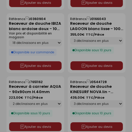
Ajouter au devis
Ajouter au devis
Référence :
30360904
Référence :
30166043
Enregistrer
Enregistrer
Receveur de douche IBIZA
Receveur de douche
comme
comme
blanc ardoise doux - 100
LAGOON blanc lisse - 100
liste
liste
Voir prix et disponibilité en
x 100 cm
x 80 cm
355,00€
TTC/Pièce
magasin
Déclinaison
Déclinaison
Disponible sous 10 jours
Disponible sur commande
Ajouter au devis
Ajouter au devis
Référence :
27651162
Référence :
30544728
Enregistrer
Enregistrer
Receveur à carreler AQUA
Receveur de douche
comme
comme
- 90x90cm H.40mm
KINESURF NOVA lin -
liste
liste
120x90 cm
223,00€
TTC/Pièce
439,00€
TTC/Pièce
Déclinaison
Déclinaison
Disponible sous 10 jours
Disponible sous 10 jours
Ajouter au devis
Ajouter au devis