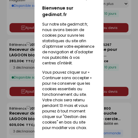
magasin
Déclinaison
cm
Disponible sur commande
Bienvenue sur
Disponible sous 10 jours
gedimat.fr
Sur notre site gedimat.fr,
Ajouter au devis
Ajouter au devis
nous avons besoin de
cookies pour suivre les
statistiques du site afin
Référence :
30166042
Référence :
30005267
Enregistrer
Enregistrer
d'optimiser votre expérience
Receveur de douche
Kit de réhausse pour
comme
comme
de navigation et d'adapter
LAGOON blanc lisse - 90 x
receveur avec
liste
liste
nos publicités à vos
90 cm
écoulement linéaire
283,00€
TTC/Pièce
134,00€
TTC/Pièce
centres d'intérêt.
Déclinaison
FUNDO - 120 x 120 cm
Disponible sous 10 jours
Vous pouvez cliquer sur «
Disponible sous 10 jours
Continuer sans accepter »
pour ne conserver que les
cookies essentiels au
Ajouter au devis
Ajouter au devis
fonctionnement du site.
Votre choix sera retenu
pendant 13 mois et vous
Référence :
30166045
Référence :
30214800
Enregistrer
Enregistrer
pourrez à tout moment
Receveur de douche
Receveur de douche
comme
comme
cliquer sur "Gestion des
LAGOON blanc lisse - 140
d'angle 1/4 de cercle
liste
liste
cookies" en bas du site
Voir prix et disponibilité en
x 90 cm
ARKITEKT en grès blanc -
609,00€
TTC/Pièce
magasin
pour modifier vos choix.
Déclinaison
90x90cm
Disponible sur commande