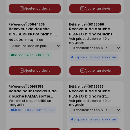
Ajouter au devis
Ajouter au devis
Référence :
30544735
Référence :
30166058
Enregistrer
Enregistrer
Receveur de douche
Receveur de douche
comme
comme
KINESURF NOVA blanc -
PLANEO blanc brillant -
liste
liste
Voir prix et disponibilité en
140x90 cm
120 x 80 cm
409,00€
TTC/Pièce
magasin
Déclinaison
Déclinaison
Disponible sous 10 jours
Disponibilité selon magasin
Ajouter au devis
Ajouter au devis
Référence :
30168358
Référence :
30168333
Enregistrer
Enregistrer
Bonde pour receveur de
Receveur de douche
comme
comme
douche PALMA sortie
PLANEO blanc mat
liste
liste
Voir prix et disponibilité en
Voir prix et disponibilité en
horizontale sans capot
antidérapant - 140 x 90
magasin
magasin
cm
Déclinaison
Disponible sur commande
Disponibilité selon magasin