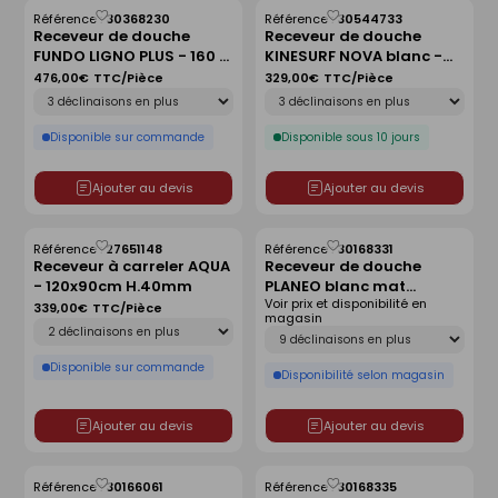
Référence :
30368230
Référence :
30544733
Enregistrer
Enregistrer
Receveur de douche
Receveur de douche
comme
comme
FUNDO LIGNO PLUS - 160 x
KINESURF NOVA blanc -
liste
liste
90 cm
90x90 cm
476,00€
TTC/Pièce
329,00€
TTC/Pièce
Déclinaison
Déclinaison
Disponible sur commande
Disponible sous 10 jours
Ajouter au devis
Ajouter au devis
Référence :
27651148
Référence :
30168331
Enregistrer
Enregistrer
Receveur à carreler AQUA
Receveur de douche
comme
comme
- 120x90cm H.40mm
PLANEO blanc mat
liste
liste
Voir prix et disponibilité en
antidérapant - 120 x 90
339,00€
TTC/Pièce
magasin
Déclinaison
cm
Déclinaison
Disponible sur commande
Disponibilité selon magasin
Ajouter au devis
Ajouter au devis
Référence :
30166061
Référence :
30168335
Enregistrer
Enregistrer