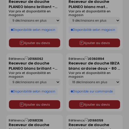
Receveur de douche
Receveur de douche
comme
comme
PLANEO blanc brillant -
PLANEO blanc mat
liste
liste
Voir prix et disponibilité en
Voir prix et disponibilité en
140 x 90 cm
antidérapant - 160 x 90
magasin
magasin
cm
Déclinaison
Déclinaison
Disponibilité selon magasin
Disponibilité selon magasin
Ajouter au devis
Ajouter au devis
Référence :
30166062
Référence :
30360894
Enregistrer
Enregistrer
Receveur de douche
Receveur de douche IBIZA
comme
comme
PLANEO blanc brillant -
blanc ardoise doux - 80 x
liste
liste
Voir prix et disponibilité en
Voir prix et disponibilité en
160 x 80 cm
120 cm
magasin
magasin
Déclinaison
Déclinaison
Disponibilité selon magasin
Disponible sur commande
Ajouter au devis
Ajouter au devis
Référence :
30168336
Référence :
30166059
Enregistrer
Enregistrer
Receveur de douche
Receveur de douche
comme
comme