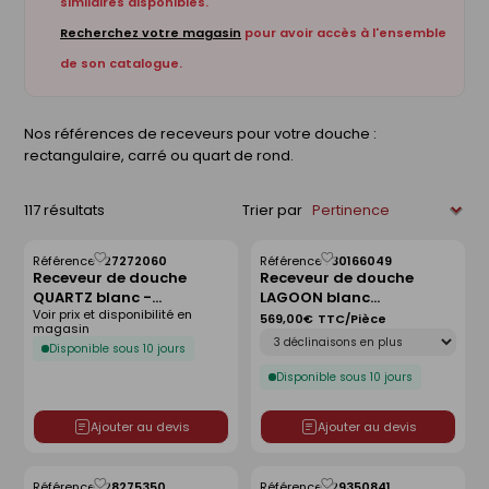
similaires disponibles.
Recherchez votre magasin
pour avoir accès à l'ensemble
de son catalogue.
Nos références de receveurs pour votre douche :
rectangulaire, carré ou quart de rond.
117 résultats
Trier par
Référence :
27272060
Référence :
30166049
Enregistrer
Enregistrer
Receveur de douche
Receveur de douche
comme
comme
QUARTZ blanc -
LAGOON blanc
liste
liste
Voir prix et disponibilité en
120x80cm
antidérapant - 120 x 90
569,00€
TTC/Pièce
magasin
Déclinaison
cm
Disponible sous 10 jours
Disponible sous 10 jours
Ajouter au devis
Ajouter au devis
Référence :
28275350
Référence :
29350841