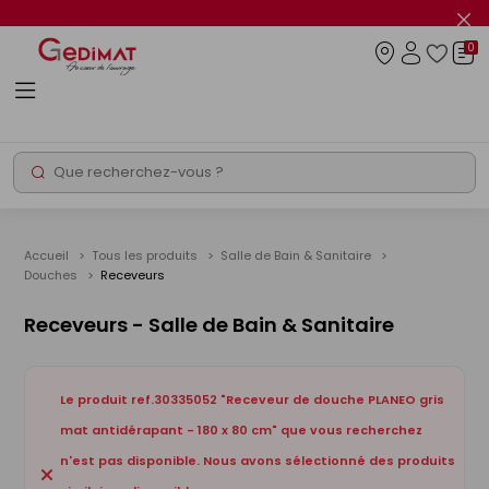
Panneau de gestion des cookies
Fer
le
0
flas
Connexio
info
Rechercher
Chantier express
Accueil
Tous les produits
Salle de Bain & Sanitaire
Douches
Receveurs
Receveurs - Salle de Bain & Sanitaire
Le produit ref.30335052 "Receveur de douche PLANEO gris
mat antidérapant - 180 x 80 cm" que vous recherchez
n'est pas disponible. Nous avons sélectionné des produits