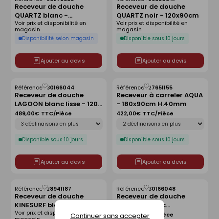
Enregistrer
Enregistrer
Receveur de douche
Receveur de douche
comme
comme
QUARTZ blanc -
QUARTZ noir - 120x90cm
liste
liste
Voir prix et disponibilité en
Voir prix et disponibilité en
160x90cm
magasin
magasin
Disponibilité selon magasin
Disponible sous 10 jours
Ajouter au devis
Ajouter au devis
Référence :
30166044
Référence :
27651155
Enregistrer
Enregistrer
Receveur de douche
Receveur à carreler AQUA
comme
comme
LAGOON blanc lisse - 120 x
- 180x90cm H.40mm
liste
liste
90 cm
489,00€
TTC/Pièce
422,00€
TTC/Pièce
Déclinaison
Déclinaison
Disponible sous 10 jours
Disponible sous 10 jours
Ajouter au devis
Ajouter au devis
Référence :
28941187
Référence :
30166048
Enregistrer
Enregistrer
Receveur de douche
Receveur de douche
comme
comme
KINESURF blanc -
LAGOON blanc
liste
liste
Voir prix et disponibilité en
80x80cm
antidérapant - 120 x 80
489,00€
TTC/Pièce
Continuer sans accepter