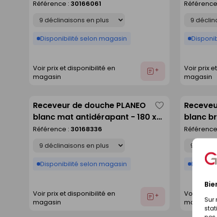
90 cm
Référence :
30166061
Référence
liste
Déclinaison
Déclinaison
Disponibilité selon magasin
Disponib
Voir prix et disponibilité en
Voir prix e
Ajouter
magasin
magasin
au
devis
Receveur de douche PLANEO
Receveu
Enregistrer
blanc mat antidérapant - 180 x
blanc br
comme
80 cm
Référence :
30168336
Référence
liste
Déclinaison
Déclinaison
Disponibilité selon magasin
Disponib
Bie
Voir prix et disponibilité en
Voir prix e
Ajouter
Sur 
magasin
magasin
au
stat
devis
nos 