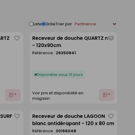
Trier par
Liste
Grille
ARTZ
Receveur de douche QUARTZ noir
Enregistrer
Enregistre
- 120x90cm
comme
comme
Référence :
29350841
liste
liste
Disponible sous 10 jours
Voir prix et disponibilité en
Ajouter
Ajouter
magasin
au
au
devis
devis
ESURF
Receveur de douche LAGOON
Enregistrer
Enregistre
blanc antidérapant - 120 x 80 cm
comme
comme
Référence :
30166048
liste
liste