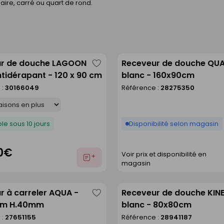
ire, carré ou quart de rond.
r de douche LAGOON
Receveur de douche QU
Enregistrer
tidérapant - 120 x 90 cm
blanc - 160x90cm
comme
 :
30166049
Référence :
28275350
liste
le sous 10 jours
Disponibilité selon magasin
0€
Voir prix et disponibilité en
Ajouter
magasin
au
devis
r à carreler AQUA -
Receveur de douche KIN
Enregistrer
cm H.40mm
blanc - 80x80cm
comme
 :
27651155
Référence :
28941187
liste