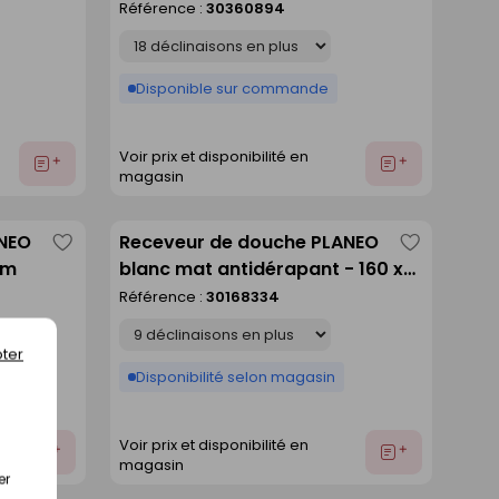
Référence :
30360894
liste
liste
Déclinaison
Disponible sur commande
Voir prix et disponibilité en
Ajouter
Ajouter
magasin
au
au
devis
devis
ANEO
Receveur de douche PLANEO
Enregistrer
Enregistre
cm
blanc mat antidérapant - 160 x
comme
comme
80 cm
Référence :
30168334
liste
liste
Déclinaison
ter
Disponibilité selon magasin
Voir prix et disponibilité en
Ajouter
Ajouter
magasin
au
au
er
devis
devis