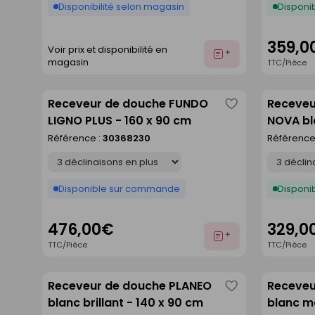
Disponibilité selon magasin
Disponib
359,0
Voir prix et disponibilité en
Ajouter
magasin
TTC/Pièce
au
devis
Receveur de douche FUNDO
Receveu
Enregistrer
LIGNO PLUS - 160 x 90 cm
NOVA bl
comme
Référence :
30368230
Référence
liste
Déclinaison
Déclinaison
Disponible sur commande
Disponib
476,00€
329,0
Ajouter
TTC/Pièce
TTC/Pièce
au
devis
Receveur de douche PLANEO
Receveu
Enregistrer
blanc brillant - 140 x 90 cm
blanc ma
comme