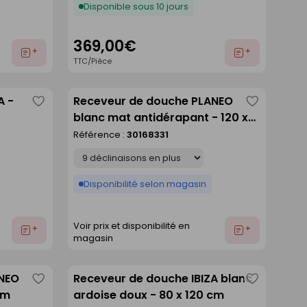
Disponible sous 10 jours
369,00€
Ajouter
Ajouter
TTC/Pièce
au
au
devis
devis
A -
Receveur de douche PLANEO
Enregistrer
Enregistre
blanc mat antidérapant - 120 x
comme
comme
90 cm
Référence :
30168331
liste
liste
Déclinaison
Disponibilité selon magasin
Voir prix et disponibilité en
Ajouter
Ajouter
magasin
au
au
devis
devis
ANEO
Receveur de douche IBIZA blanc
Enregistrer
Enregistre
cm
ardoise doux - 80 x 120 cm
comme
comme