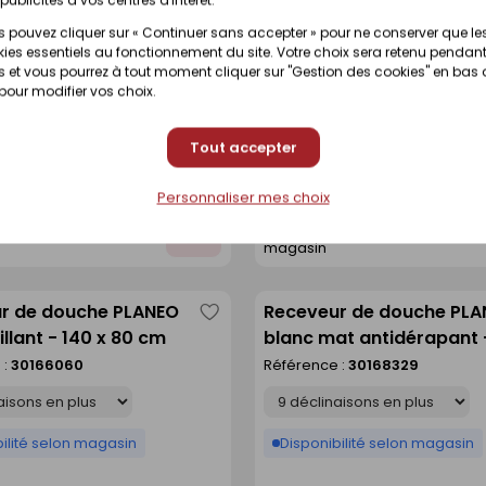
r de douche PLANEO
Receveur de douche IBIZ
 pouvez cliquer sur « Continuer sans accepter » pour ne conserver que le
Enregistrer
ies essentiels au fonctionnement du site. Votre choix sera retenu pendant
t antidérapant - 140 x
ardoise doux - 90 x 120 
comme
 et vous pourrez à tout moment cliquer sur "Gestion des cookies" en bas
 :
30168332
Référence :
30360900
 pour modifier vos choix.
liste
Déclinaison
Tout accepter
ilité selon magasin
Disponible sur commande
Personnaliser mes choix
t disponibilité en
Voir prix et disponibilité en
Ajouter
magasin
au
devis
r de douche PLANEO
Receveur de douche PL
Enregistrer
illant - 140 x 80 cm
blanc mat antidérapant 
comme
90 cm
 :
30166060
Référence :
30168329
liste
Déclinaison
ilité selon magasin
Disponibilité selon magasin