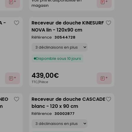
Voir prix et disponibilité en
Ajouter
Ajouter
magasin
au
au
devis
devis
A -
Receveur de douche KINESURF
Enregistrer
Enregistre
NOVA lin - 120x90 cm
comme
comme
Référence :
30544728
liste
liste
Déclinaison
Disponible sous 10 jours
439,00€
Ajouter
Ajouter
TTC/Pièce
au
au
devis
devis
ANEO
Receveur de douche CASCADE
Enregistrer
Enregistre
cm
blanc - 120 x 90 cm
comme
comme
Référence :
30002877
liste
liste
Déclinaison