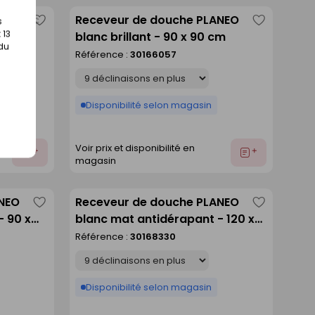
A blanc
Receveur de douche PLANEO
s
Enregistrer
Enregistre
 13
cm
blanc brillant - 90 x 90 cm
comme
comme
 du
Référence :
30166057
liste
liste
Déclinaison
Disponibilité selon magasin
Voir prix et disponibilité en
Ajouter
Ajouter
magasin
au
au
devis
devis
ANEO
Receveur de douche PLANEO
Enregistrer
Enregistre
- 90 x
blanc mat antidérapant - 120 x
comme
comme
80 cm
Référence :
30168330
liste
liste
Déclinaison
Disponibilité selon magasin