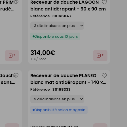
er PRIMO
Receveur de douche LAGOON
Enregistrer
Enregistre
trudé
blanc antidérapant - 90 x 90 cm
comme
comme
ng.120cm
Référence :
30166047
liste
liste
Déclinaison
Disponible sous 10 jours
314,00€
Ajouter
Ajouter
TTC/Pièce
au
au
devis
devis
 douche
Receveur de douche PLANEO
Enregistrer
Enregistre
 sans
blanc mat antidérapant - 140 x
comme
comme
90 cm
Référence :
30168333
liste
liste
Déclinaison
Disponibilité selon magasin