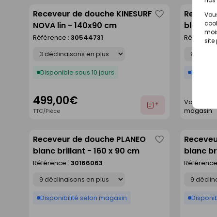
Receveur de douche KINESURF
Receveu
Vous
Enregistrer
cook
NOVA lin - 140x90 cm
blanc ma
comme
mois
80 cm
Référence :
30544731
Référence
site
liste
Déclinaison
Déclinaison
Disponible sous 10 jours
Disponib
499,00€
Voir prix e
Ajouter
magasin
TTC/Pièce
au
devis
Receveur de douche PLANEO
Receveu
Enregistrer
blanc brillant - 160 x 90 cm
blanc br
comme
Référence :
30166063
Référence
liste
Déclinaison
Déclinaison
Disponibilité selon magasin
Disponib