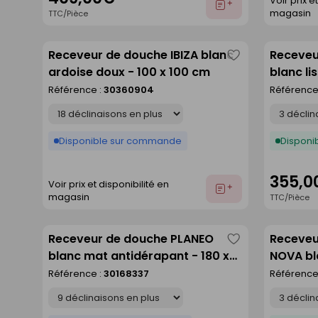
Voir prix e
Ajouter
magasin
TTC/Pièce
au
devis
Receveur de douche IBIZA blanc
Receveu
Enregistrer
ardoise doux - 100 x 100 cm
blanc li
comme
Référence :
30360904
Référence
liste
Déclinaison
Déclinaison
Disponible sur commande
Disponib
355,0
Voir prix et disponibilité en
Ajouter
magasin
TTC/Pièce
au
devis
Receveur de douche PLANEO
Receveu
Enregistrer
blanc mat antidérapant - 180 x
NOVA bl
comme
90 cm
Référence :
30168337
Référence
liste
Déclinaison
Déclinaison