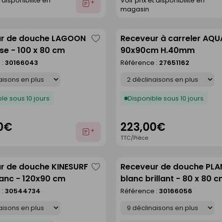
t disponibilité en
Voir prix et disponibilité en
Ajouter
magasin
au
devis
r de douche LAGOON
Receveur à carreler AQU
Enregistrer
sse - 100 x 80 cm
90x90cm H.40mm
comme
 :
30166043
Référence :
27651162
liste
Déclinaison
le sous 10 jours
Disponible sous 10 jours
0€
223,00€
Ajouter
TTC/Pièce
au
devis
r de douche KINESURF
Receveur de douche PL
Enregistrer
anc - 120x90 cm
blanc brillant - 80 x 80 
comme
 :
30544734
Référence :
30166056
liste
Déclinaison