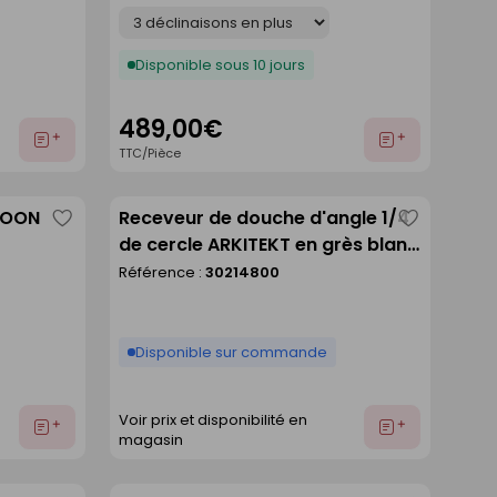
Déclinaison
Disponible sous 10 jours
489,00€
Ajouter
Ajouter
TTC/Pièce
au
au
devis
devis
GOON
Receveur de douche d'angle 1/4
Enregistrer
Enregistre
de cercle ARKITEKT en grès blanc
comme
comme
- 90x90cm
Référence :
30214800
liste
liste
Disponible sur commande
Voir prix et disponibilité en
Ajouter
Ajouter
magasin
au
au
devis
devis