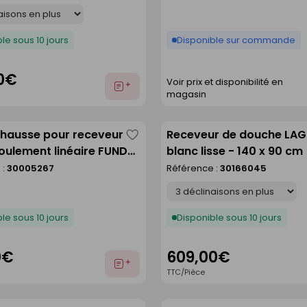
le sous 10 jours
Disponible sur commande
0€
Voir prix et disponibilité en
Ajouter
magasin
au
devis
éhausse pour receveur
Receveur de douche LA
Enregistrer
oulement linéaire FUNDO
blanc lisse - 140 x 90 cm
comme
120 cm
 :
30005267
Référence :
30166045
liste
Déclinaison
le sous 10 jours
Disponible sous 10 jours
0€
609,00€
Ajouter
TTC/Pièce
au
devis