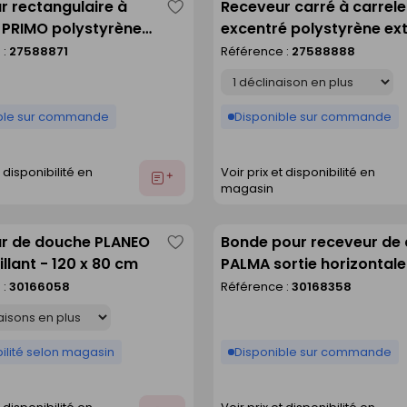
r rectangulaire à
Receveur carré à carrel
Enregistrer
r PRIMO polystyrène
excentré polystyrène ex
comme
 centré haut.4cm
haut.4cm larg.120cm lo
 :
27588871
Référence :
27588888
liste
cm long.140cm
Déclinaison
ble sur commande
Disponible sur commande
t disponibilité en
Voir prix et disponibilité en
Ajouter
magasin
au
devis
r de douche PLANEO
Bonde pour receveur de
Enregistrer
illant - 120 x 80 cm
PALMA sortie horizontale
comme
capot
 :
30166058
Référence :
30168358
liste
ilité selon magasin
Disponible sur commande