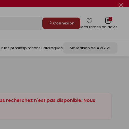
Fer
le
flas
info
0
Connexion
Mes listes
Mon devis
ur les pros
Inspirations
Catalogues
Ma Maison de A à Z
us recherchez n'est pas disponible. Nous