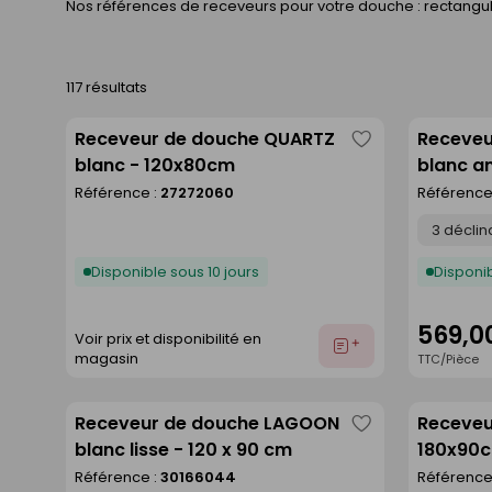
Nos références de receveurs pour votre douche : rectangula
117 résultats
Receveur de douche QUARTZ
Receveu
Enregistrer
blanc - 120x80cm
blanc an
comme
Référence :
27272060
Référence
liste
Déclinaison
Disponible sous 10 jours
Disponib
569,0
Voir prix et disponibilité en
Ajouter
magasin
TTC/Pièce
au
devis
Receveur de douche LAGOON
Receveu
Enregistrer
blanc lisse - 120 x 90 cm
180x90
comme
Référence :
30166044
Référence
liste