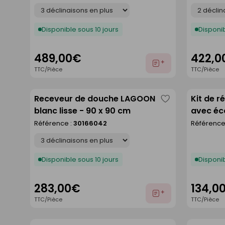
Déclinaison
Déclinaison
Disponible sous 10 jours
Disponib
489,00€
422,0
Ajouter
TTC/Pièce
TTC/Pièce
au
devis
Receveur de douche LAGOON
Kit de r
Enregistrer
blanc lisse - 90 x 90 cm
avec éc
comme
- 120 x 
Référence :
30166042
Référence
liste
Déclinaison
Disponible sous 10 jours
Disponib
283,00€
134,0
Ajouter
TTC/Pièce
TTC/Pièce
au
devis