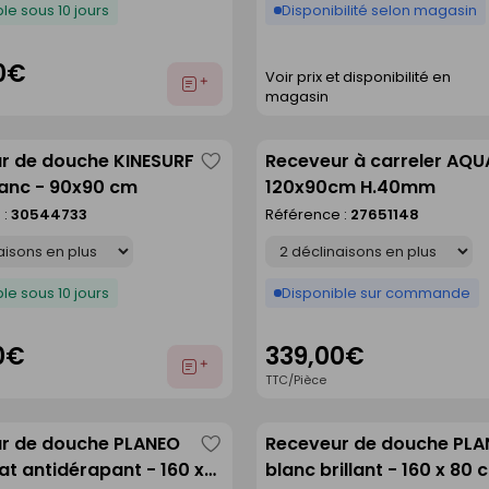
le sous 10 jours
Disponibilité selon magasin
0€
Voir prix et disponibilité en
Ajouter
magasin
au
devis
r de douche KINESURF
Receveur à carreler AQU
Enregistrer
anc - 90x90 cm
120x90cm H.40mm
comme
 :
30544733
Référence :
27651148
liste
Déclinaison
le sous 10 jours
Disponible sur commande
0€
339,00€
Ajouter
TTC/Pièce
au
devis
r de douche PLANEO
Receveur de douche PL
Enregistrer
t antidérapant - 160 x
blanc brillant - 160 x 80 
comme