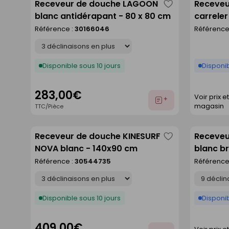
Receveur de douche LAGOON
Receveu
Enregistrer
blanc antidérapant - 80 x 80 cm
carrele
comme
extrudé
Référence :
30166046
Référence
liste
larg.90
Déclinaison
Disponible sous 10 jours
Disponi
283,00€
Voir prix e
Ajouter
magasin
TTC/Pièce
au
devis
Receveur de douche KINESURF
Receveu
Enregistrer
NOVA blanc - 140x90 cm
blanc br
comme
Référence :
30544735
Référence
liste
Déclinaison
Déclinaison
Disponible sous 10 jours
Disponib
409,00€