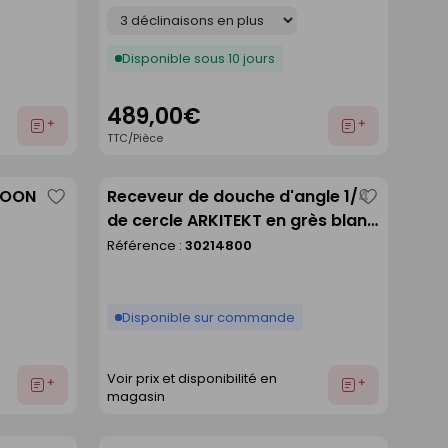
Déclinaison
Disponible sous 10 jours
489,00€
Ajouter
Ajouter
TTC/Pièce
au
au
devis
devis
GOON
Receveur de douche d'angle 1/4
Enregistrer
Enregistre
de cercle ARKITEKT en grès blanc
comme
comme
- 90x90cm
Référence :
30214800
liste
liste
Disponible sur commande
Voir prix et disponibilité en
Ajouter
Ajouter
magasin
au
au
devis
devis