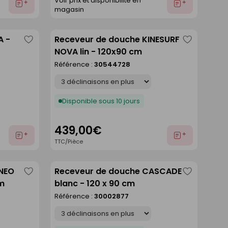
Voir prix et disponibilité en
Ajouter
Ajouter
magasin
au
au
devis
devis
A -
Receveur de douche KINESURF
Enregistrer
Enregistre
NOVA lin - 120x90 cm
comme
comme
Référence :
30544728
liste
liste
Déclinaison
Disponible sous 10 jours
439,00€
Ajouter
Ajouter
TTC/Pièce
au
au
devis
devis
ANEO
Receveur de douche CASCADE
Enregistrer
Enregistre
cm
blanc - 120 x 90 cm
comme
comme
Référence :
30002877
liste
liste
Déclinaison