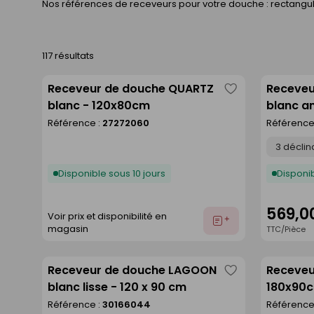
Nos références de receveurs pour votre douche : rectangula
117 résultats
Receveur de douche QUARTZ
Receveu
Enregistrer
blanc - 120x80cm
blanc an
comme
Référence :
27272060
Référence
liste
Déclinaison
Disponible sous 10 jours
Disponib
569,0
Voir prix et disponibilité en
Ajouter
magasin
TTC/Pièce
au
devis
Receveur de douche LAGOON
Receveu
Enregistrer
blanc lisse - 120 x 90 cm
180x90
comme
Référence :
30166044
Référence
liste