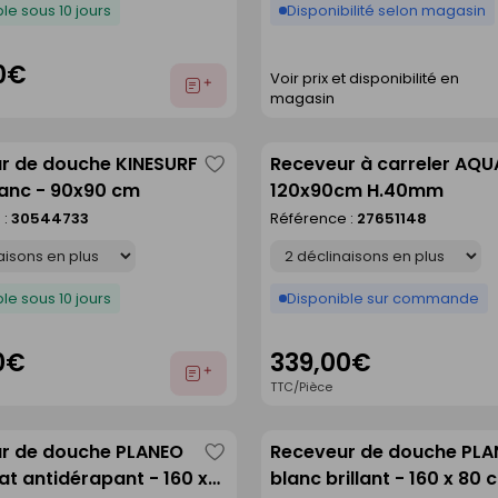
le sous 10 jours
Disponibilité selon magasin
0€
Voir prix et disponibilité en
Ajouter
magasin
au
devis
r de douche KINESURF
Receveur à carreler AQU
Enregistrer
anc - 90x90 cm
120x90cm H.40mm
comme
 :
30544733
Référence :
27651148
liste
Déclinaison
le sous 10 jours
Disponible sur commande
0€
339,00€
Ajouter
TTC/Pièce
au
devis
r de douche PLANEO
Receveur de douche PL
Enregistrer
t antidérapant - 160 x
blanc brillant - 160 x 80 
comme