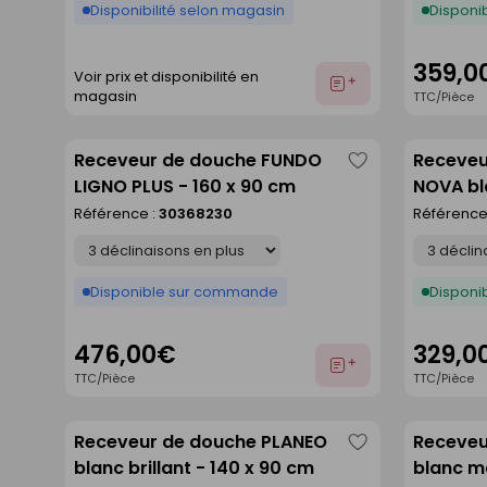
Disponibilité selon magasin
Disponib
359,0
Voir prix et disponibilité en
Ajouter
magasin
TTC/Pièce
au
devis
Receveur de douche FUNDO
Receveu
Enregistrer
LIGNO PLUS - 160 x 90 cm
NOVA bl
comme
Référence :
30368230
Référence
liste
Déclinaison
Déclinaison
Disponible sur commande
Disponib
476,00€
329,0
Ajouter
TTC/Pièce
TTC/Pièce
au
devis
Receveur de douche PLANEO
Receveu
Enregistrer
blanc brillant - 140 x 90 cm
blanc ma
comme