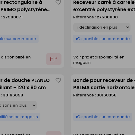
r rectangulaire à
Receveur carré à carrel
Enregistrer
r PRIMO polystyrène
excentré polystyrène ex
comme
 centré haut.4cm
haut.4cm larg.120cm lo
 :
27588871
Référence :
27588888
liste
cm long.140cm
Déclinaison
ble sur commande
Disponible sur commande
t disponibilité en
Voir prix et disponibilité en
Ajouter
magasin
au
devis
r de douche PLANEO
Bonde pour receveur de
Enregistrer
illant - 120 x 80 cm
PALMA sortie horizontale
comme
capot
 :
30166058
Référence :
30168358
liste
ilité selon magasin
Disponible sur commande