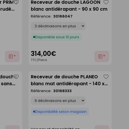
er PRIMO
Receveur de douche LAGOON
Enregistrer
Enregistre
trudé
blanc antidérapant - 90 x 90 cm
comme
comme
ng.120cm
Référence :
30166047
liste
liste
Déclinaison
Disponible sous 10 jours
314,00€
Ajouter
Ajouter
TTC/Pièce
au
au
devis
devis
 douche
Receveur de douche PLANEO
Enregistrer
Enregistre
 sans
blanc mat antidérapant - 140 x
comme
comme
90 cm
Référence :
30168333
liste
liste
Déclinaison
Disponibilité selon magasin