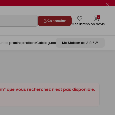
Fer
le
flas
info
0
Connexion
Mes listes
Mon devis
ur les pros
Inspirations
Catalogues
Ma Maison de A à Z
m" que vous recherchez n'est pas disponible.