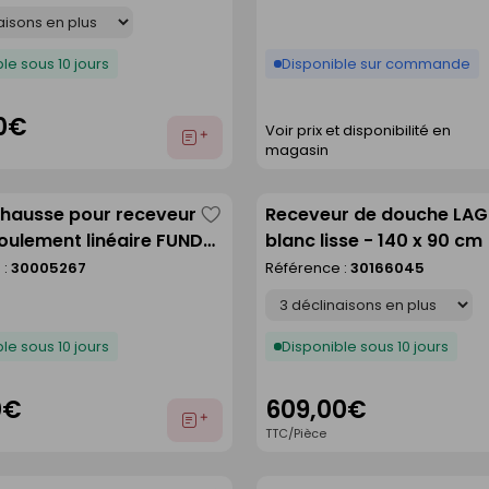
le sous 10 jours
Disponible sur commande
0€
Voir prix et disponibilité en
Ajouter
magasin
au
devis
éhausse pour receveur
Receveur de douche LA
Enregistrer
oulement linéaire FUNDO
blanc lisse - 140 x 90 cm
comme
120 cm
 :
30005267
Référence :
30166045
liste
Déclinaison
le sous 10 jours
Disponible sous 10 jours
0€
609,00€
Ajouter
TTC/Pièce
au
devis