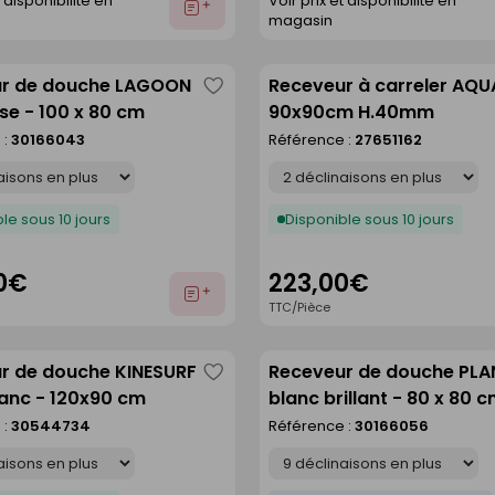
t disponibilité en
Voir prix et disponibilité en
Ajouter
magasin
au
devis
r de douche LAGOON
Receveur à carreler AQU
Enregistrer
sse - 100 x 80 cm
90x90cm H.40mm
comme
 :
30166043
Référence :
27651162
liste
Déclinaison
le sous 10 jours
Disponible sous 10 jours
0€
223,00€
Ajouter
TTC/Pièce
au
devis
r de douche KINESURF
Receveur de douche PL
Enregistrer
anc - 120x90 cm
blanc brillant - 80 x 80 
comme
 :
30544734
Référence :
30166056
liste
Déclinaison