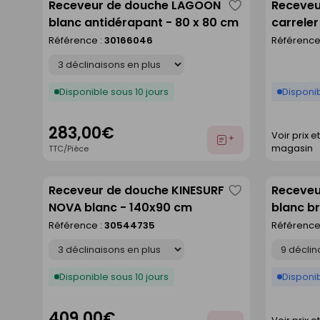
Receveur de douche LAGOON
Receveu
Enregistrer
blanc antidérapant - 80 x 80 cm
carrele
comme
extrudé
Référence :
30166046
Référence
liste
larg.90
Déclinaison
Disponible sous 10 jours
Disponi
283,00€
Voir prix e
Ajouter
magasin
TTC/Pièce
au
devis
Receveur de douche KINESURF
Receveu
Enregistrer
NOVA blanc - 140x90 cm
blanc br
comme
Référence :
30544735
Référence
liste
Déclinaison
Déclinaison
Disponible sous 10 jours
Disponib
409,00€