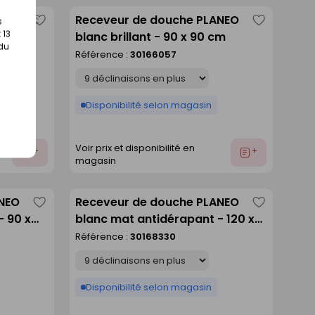
A blanc
Receveur de douche PLANEO
s
Enregistrer
Enregistre
 13
cm
blanc brillant - 90 x 90 cm
comme
comme
 du
Référence :
30166057
liste
liste
Déclinaison
Disponibilité selon magasin
Voir prix et disponibilité en
Ajouter
Ajouter
magasin
au
au
devis
devis
ANEO
Receveur de douche PLANEO
Enregistrer
Enregistre
- 90 x
blanc mat antidérapant - 120 x
comme
comme
80 cm
Référence :
30168330
liste
liste
Déclinaison
Disponibilité selon magasin