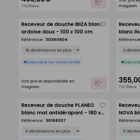
Voir prix e
Ajouter
magasin
TTC/Pièce
au
devis
Receveur de douche IBIZA blanc
Receveu
Enregistrer
ardoise doux - 100 x 100 cm
blanc li
comme
Référence :
30360904
Référence
liste
Déclinaison
Déclinaison
Disponible sur commande
Disponib
355,0
Voir prix et disponibilité en
Ajouter
magasin
TTC/Pièce
au
devis
Receveur de douche PLANEO
Receveu
Enregistrer
blanc mat antidérapant - 180 x
NOVA bl
comme
90 cm
Référence :
30168337
Référence
liste
Déclinaison
Déclinaison