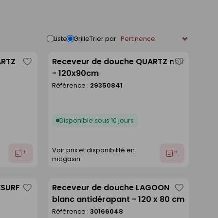
Trier par
Liste
Grille
ARTZ
Receveur de douche QUARTZ noir
Enregistrer
Enregistre
- 120x90cm
comme
comme
Référence :
29350841
liste
liste
Disponible sous 10 jours
Voir prix et disponibilité en
Ajouter
Ajouter
magasin
au
au
devis
devis
ESURF
Receveur de douche LAGOON
Enregistrer
Enregistre
blanc antidérapant - 120 x 80 cm
comme
comme
Référence :
30166048
liste
liste