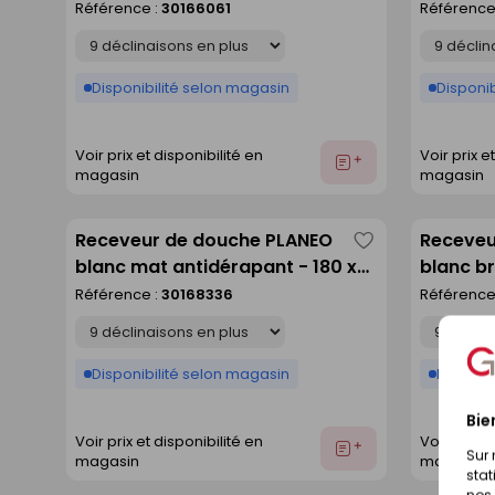
90 cm
Référence :
30166061
Référence
liste
Déclinaison
Déclinaison
Disponibilité selon magasin
Disponib
Voir prix et disponibilité en
Voir prix e
Ajouter
magasin
magasin
au
devis
Receveur de douche PLANEO
Receveu
Enregistrer
blanc mat antidérapant - 180 x
blanc br
comme
80 cm
Référence :
30168336
Référence
liste
Déclinaison
Déclinaison
Disponibilité selon magasin
Disponib
Bie
Voir prix et disponibilité en
Voir prix e
Ajouter
Sur 
magasin
magasin
au
stat
devis
nos 