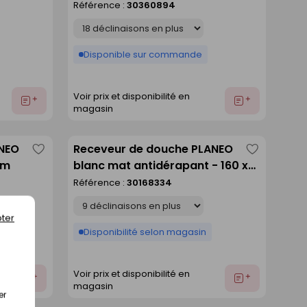
Référence :
30360894
liste
liste
Déclinaison
Disponible sur commande
Voir prix et disponibilité en
Ajouter
Ajouter
magasin
au
au
devis
devis
ANEO
Receveur de douche PLANEO
Enregistrer
Enregistre
cm
blanc mat antidérapant - 160 x
comme
comme
80 cm
Référence :
30168334
liste
liste
Déclinaison
ter
Disponibilité selon magasin
Voir prix et disponibilité en
Ajouter
Ajouter
magasin
au
au
er
devis
devis