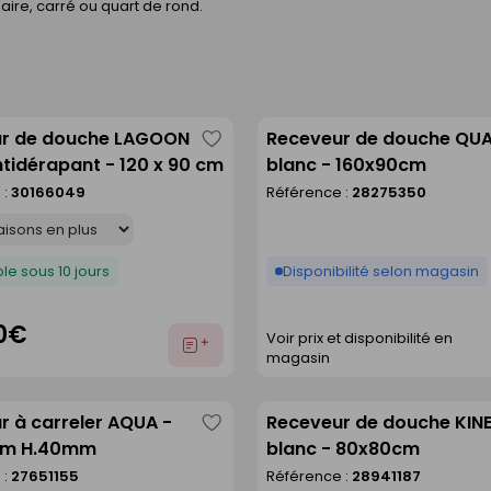
ire, carré ou quart de rond.
r de douche LAGOON
Receveur de douche QU
Enregistrer
tidérapant - 120 x 90 cm
blanc - 160x90cm
comme
 :
30166049
Référence :
28275350
liste
le sous 10 jours
Disponibilité selon magasin
0€
Voir prix et disponibilité en
Ajouter
magasin
au
devis
r à carreler AQUA -
Receveur de douche KIN
Enregistrer
cm H.40mm
blanc - 80x80cm
comme
 :
27651155
Référence :
28941187
liste