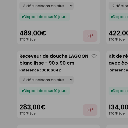
Déclinaison
Déclinaison
Disponible sous 10 jours
Disponib
489,00€
422,0
Ajouter
TTC/Pièce
TTC/Pièce
au
devis
Receveur de douche LAGOON
Kit de r
Enregistrer
blanc lisse - 90 x 90 cm
avec éc
comme
- 120 x 
Référence :
30166042
Référence
liste
Déclinaison
Disponible sous 10 jours
Disponib
283,00€
134,0
Ajouter
TTC/Pièce
TTC/Pièce
au
devis