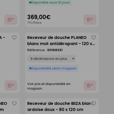
Disponible sous 10 jours
369,00€
Ajouter
Ajouter
TTC/Pièce
au
au
devis
devis
A -
Receveur de douche PLANEO
Enregistrer
Enregistre
blanc mat antidérapant - 120 x
comme
comme
90 cm
Référence :
30168331
liste
liste
Déclinaison
Disponibilité selon magasin
Voir prix et disponibilité en
Ajouter
Ajouter
magasin
au
au
devis
devis
ANEO
Receveur de douche IBIZA blanc
Enregistrer
Enregistre
cm
ardoise doux - 80 x 120 cm
comme
comme