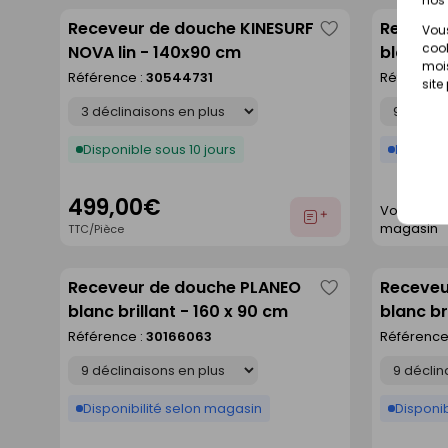
Receveur de douche KINESURF
Receveu
Vous
Enregistrer
cook
NOVA lin - 140x90 cm
blanc ma
comme
mois
80 cm
Référence :
30544731
Référence
site
liste
Déclinaison
Déclinaison
Disponible sous 10 jours
Disponib
499,00€
Voir prix e
Ajouter
magasin
TTC/Pièce
au
devis
Receveur de douche PLANEO
Receveu
Enregistrer
blanc brillant - 160 x 90 cm
blanc br
comme
Référence :
30166063
Référence
liste
Déclinaison
Déclinaison
Disponibilité selon magasin
Disponib