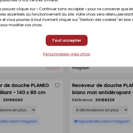
r de douche PLANEO
Receveur de douche IBIZ
 pouvez cliquer sur « Continuer sans accepter » pour ne conserver que le
Enregistrer
ies essentiels au fonctionnement du site. Votre choix sera retenu pendant
t antidérapant - 140 x
ardoise doux - 90 x 120 
comme
 et vous pourrez à tout moment cliquer sur "Gestion des cookies" en bas
 :
30168332
Référence :
30360900
 pour modifier vos choix.
liste
Déclinaison
Tout accepter
ilité selon magasin
Disponible sur commande
Personnaliser mes choix
t disponibilité en
Voir prix et disponibilité en
Ajouter
magasin
au
devis
r de douche PLANEO
Receveur de douche PL
Enregistrer
illant - 140 x 80 cm
blanc mat antidérapant 
comme
90 cm
 :
30166060
Référence :
30168329
liste
Déclinaison
ilité selon magasin
Disponibilité selon magasin