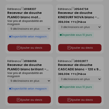
Référence :
30168337
Référence :
30544734
Enregistrer
Enregistrer
Receveur de douche
Receveur de douche
comme
comme
PLANEO blanc mat
KINESURF NOVA blanc -
liste
liste
Voir prix et disponibilité en
antidérapant - 180 x 90
120x90 cm
359,00€
TTC/Pièce
magasin
Déclinaison
cm
Déclinaison
Disponible sous 10 jours
Disponibilité selon magasin
Ajouter au devis
Ajouter au devis
Référence :
30166056
Référence :
30002877
Enregistrer
Enregistrer
Receveur de douche
Receveur de douche
comme
comme
PLANEO blanc brillant -
CASCADE blanc - 120 x 90
liste
liste
Voir prix et disponibilité en
80 x 80 cm
cm
369,00€
TTC/Pièce
magasin
Déclinaison
Déclinaison
Disponible sous 10 jours
Disponibilité selon magasin
Ajouter au devis
Ajouter au devis