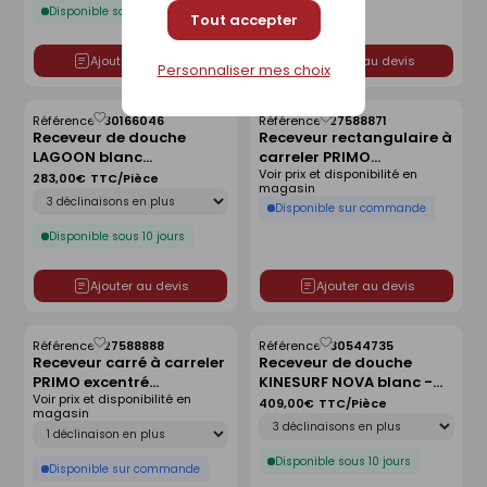
Disponible sous 10 jours
Tout accepter
Ajouter au devis
Ajouter au devis
Personnaliser mes choix
Référence :
30166046
Référence :
27588871
Enregistrer
Enregistrer
Receveur de douche
Receveur rectangulaire à
comme
comme
LAGOON blanc
carreler PRIMO
liste
liste
Voir prix et disponibilité en
antidérapant - 80 x 80
polystyrène extrudé
283,00€
TTC/Pièce
magasin
Déclinaison
cm
centré haut.4cm
Disponible sur commande
larg.90cm long.140cm
Disponible sous 10 jours
Ajouter au devis
Ajouter au devis
Référence :
27588888
Référence :
30544735
Enregistrer
Enregistrer
Receveur carré à carreler
Receveur de douche
comme
comme
PRIMO excentré
KINESURF NOVA blanc -
liste
liste
Voir prix et disponibilité en
polystyrène extrudé
140x90 cm
409,00€
TTC/Pièce
magasin
Déclinaison
haut.4cm larg.120cm
Déclinaison
long.120cm
Disponible sous 10 jours
Disponible sur commande