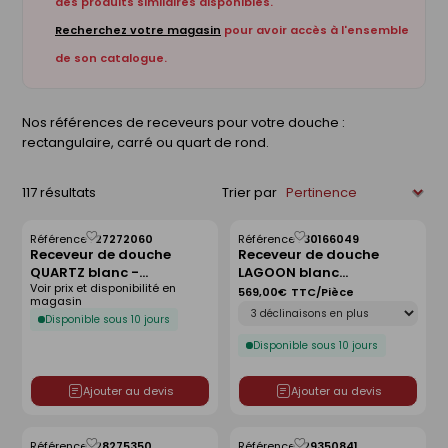
des produits similaires disponibles.
Recherchez votre magasin
pour avoir accès à l'ensemble
de son catalogue.
Nos références de receveurs pour votre douche :
rectangulaire, carré ou quart de rond.
117 résultats
Trier par
Référence :
27272060
Référence :
30166049
Enregistrer
Enregistrer
Receveur de douche
Receveur de douche
comme
comme
QUARTZ blanc -
LAGOON blanc
liste
liste
Voir prix et disponibilité en
120x80cm
antidérapant - 120 x 90
569,00€
TTC/Pièce
magasin
Déclinaison
cm
Disponible sous 10 jours
Disponible sous 10 jours
Ajouter au devis
Ajouter au devis
Référence :
28275350
Référence :
29350841