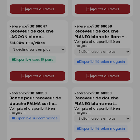
Ajouter au devis
Ajouter au devis
Référence :
30166047
Référence :
30166058
Enregistrer
Enregistrer
Receveur de douche
Receveur de douche
comme
comme
LAGOON blanc
PLANEO blanc brillant -
liste
liste
Voir prix et disponibilité en
antidérapant - 90 x 90
120 x 80 cm
314,00€
TTC/Pièce
magasin
Déclinaison
cm
Déclinaison
Disponible sous 10 jours
Disponibilité selon magasin
Ajouter au devis
Ajouter au devis
Référence :
30168358
Référence :
30168333
Enregistrer
Enregistrer
Bonde pour receveur de
Receveur de douche
comme
comme
douche PALMA sortie
PLANEO blanc mat
liste
liste
Voir prix et disponibilité en
Voir prix et disponibilité en
horizontale sans capot
antidérapant - 140 x 90
magasin
magasin
cm
Déclinaison
Disponible sur commande
Disponibilité selon magasin