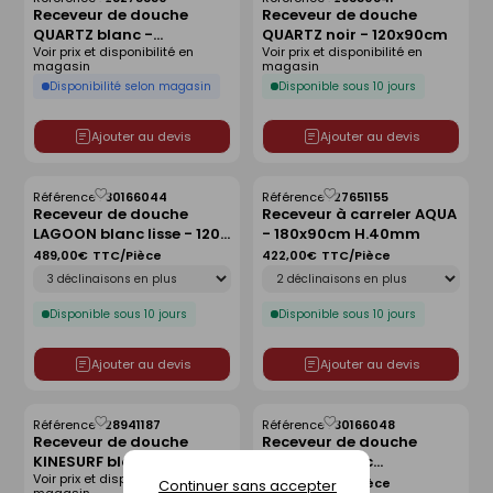
Enregistrer
Enregistrer
Receveur de douche
Receveur de douche
comme
comme
QUARTZ blanc -
QUARTZ noir - 120x90cm
liste
liste
Voir prix et disponibilité en
Voir prix et disponibilité en
160x90cm
magasin
magasin
Disponibilité selon magasin
Disponible sous 10 jours
Ajouter au devis
Ajouter au devis
Référence :
30166044
Référence :
27651155
Enregistrer
Enregistrer
Receveur de douche
Receveur à carreler AQUA
comme
comme
LAGOON blanc lisse - 120 x
- 180x90cm H.40mm
liste
liste
90 cm
489,00€
TTC/Pièce
422,00€
TTC/Pièce
Déclinaison
Déclinaison
Disponible sous 10 jours
Disponible sous 10 jours
Ajouter au devis
Ajouter au devis
Référence :
28941187
Référence :
30166048
Enregistrer
Enregistrer
Receveur de douche
Receveur de douche
comme
comme
KINESURF blanc -
LAGOON blanc
liste
liste
Voir prix et disponibilité en
80x80cm
antidérapant - 120 x 80
489,00€
TTC/Pièce
Continuer sans accepter