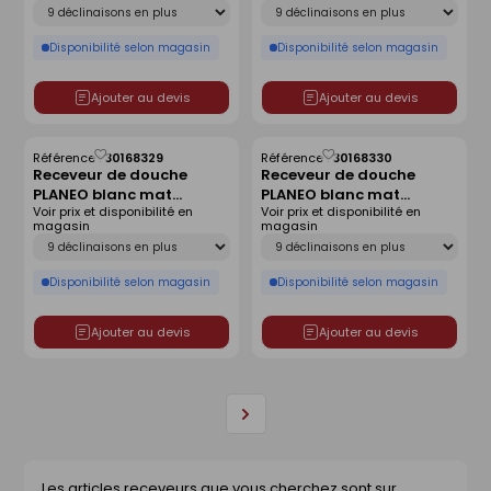
Déclinaison
Déclinaison
Disponibilité selon magasin
Disponibilité selon magasin
Ajouter au devis
Ajouter au devis
Référence :
30168329
Référence :
30168330
Enregistrer
Enregistrer
Receveur de douche
Receveur de douche
comme
comme
PLANEO blanc mat
PLANEO blanc mat
liste
liste
Voir prix et disponibilité en
Voir prix et disponibilité en
antidérapant - 90 x 90
antidérapant - 120 x 80
magasin
magasin
cm
cm
Déclinaison
Déclinaison
Disponibilité selon magasin
Disponibilité selon magasin
Ajouter au devis
Ajouter au devis
Page
suivante
Les articles receveurs que vous cherchez sont sur