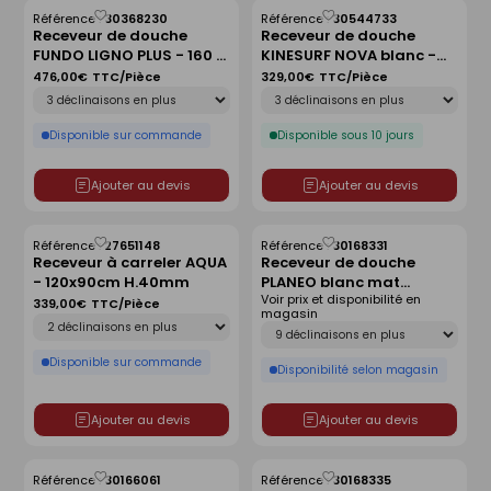
Référence :
30368230
Référence :
30544733
Enregistrer
Enregistrer
Receveur de douche
Receveur de douche
comme
comme
FUNDO LIGNO PLUS - 160 x
KINESURF NOVA blanc -
liste
liste
90 cm
90x90 cm
476,00€
TTC/Pièce
329,00€
TTC/Pièce
Déclinaison
Déclinaison
Disponible sur commande
Disponible sous 10 jours
Ajouter au devis
Ajouter au devis
Référence :
27651148
Référence :
30168331
Enregistrer
Enregistrer
Receveur à carreler AQUA
Receveur de douche
comme
comme
- 120x90cm H.40mm
PLANEO blanc mat
liste
liste
Voir prix et disponibilité en
antidérapant - 120 x 90
339,00€
TTC/Pièce
magasin
Déclinaison
cm
Déclinaison
Disponible sur commande
Disponibilité selon magasin
Ajouter au devis
Ajouter au devis
Référence :
30166061
Référence :
30168335
Enregistrer
Enregistrer