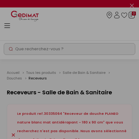
Panneau de gestion des cookies
Fer
le
0
flas
Connexio
info
Rechercher
Chantier express
Accueil
Tous les produits
Salle de Bain & Sanitaire
Douches
Receveurs
Receveurs - Salle de Bain & Sanitaire
Le produit ref.30335064 "Receveur de douche PLANEO
nature blanc mat antidérapant - 180 x 90 cm" que vous
recherchez n'est pas disponible. Nous avons sélectionné