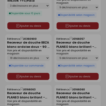
140x90 cm
antidérapant - 140 x 80
499,00€
TTC/Pièce
magasin
Déclinaison
cm
Déclinaison
Disponible sous 10 jours
Disponibilité selon magasin
Ajouter au devis
Ajouter au devis
Référence :
30360900
Référence :
30166057
Enregistrer
Enregistrer
Receveur de douche IBIZA
Receveur de douche
comme
comme
blanc ardoise doux - 90 x
PLANEO blanc brillant -
liste
liste
Voir prix et disponibilité en
Voir prix et disponibilité en
120 cm
90 x 90 cm
magasin
magasin
Déclinaison
Déclinaison
Disponible sur commande
Disponibilité selon magasin
Ajouter au devis
Ajouter au devis
Référence :
30166063
Référence :
30166060
Enregistrer
Enregistrer
Receveur de douche
Receveur de douche
comme
comme
PLANEO blanc brillant -
PLANEO blanc brillant -
liste
liste
Voir prix et disponibilité en
Voir prix et disponibilité en
160 x 90 cm
140 x 80 cm
magasin
magasin