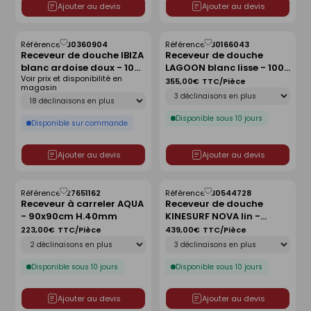
Ajouter au devis
Ajouter au devis
Référence :
30360904
Référence :
30166043
Enregistrer
Enregistrer
Receveur de douche IBIZA
Receveur de douche
comme
comme
blanc ardoise doux - 100
LAGOON blanc lisse - 100
liste
liste
Voir prix et disponibilité en
x 100 cm
x 80 cm
355,00€
TTC/Pièce
magasin
Déclinaison
Déclinaison
Disponible sous 10 jours
Disponible sur commande
Ajouter au devis
Ajouter au devis
Référence :
27651162
Référence :
30544728
Enregistrer
Enregistrer
Receveur à carreler AQUA
Receveur de douche
comme
comme
- 90x90cm H.40mm
KINESURF NOVA lin -
liste
liste
120x90 cm
223,00€
TTC/Pièce
439,00€
TTC/Pièce
Déclinaison
Déclinaison
Disponible sous 10 jours
Disponible sous 10 jours
Ajouter au devis
Ajouter au devis