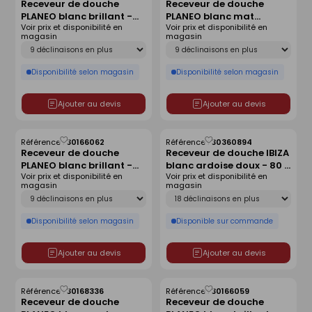
Receveur de douche
Receveur de douche
comme
comme
PLANEO blanc brillant -
PLANEO blanc mat
liste
liste
Voir prix et disponibilité en
Voir prix et disponibilité en
140 x 90 cm
antidérapant - 160 x 90
magasin
magasin
cm
Déclinaison
Déclinaison
Disponibilité selon magasin
Disponibilité selon magasin
Ajouter au devis
Ajouter au devis
Référence :
30166062
Référence :
30360894
Enregistrer
Enregistrer
Receveur de douche
Receveur de douche IBIZA
comme
comme
PLANEO blanc brillant -
blanc ardoise doux - 80 x
liste
liste
Voir prix et disponibilité en
Voir prix et disponibilité en
160 x 80 cm
120 cm
magasin
magasin
Déclinaison
Déclinaison
Disponibilité selon magasin
Disponible sur commande
Ajouter au devis
Ajouter au devis
Référence :
30168336
Référence :
30166059
Enregistrer
Enregistrer
Receveur de douche
Receveur de douche
comme
comme