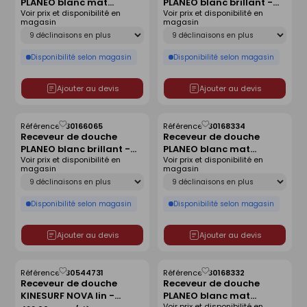
PLANEO blanc mat
PLANEO blanc brillant -
liste
liste
Voir prix et disponibilité en
Voir prix et disponibilité en
antidérapant - 180 x 80
120 x 90 cm
magasin
magasin
cm
Déclinaison
Déclinaison
Disponibilité selon magasin
Disponibilité selon magasin
Ajouter au devis
Ajouter au devis
Référence :
30166065
Référence :
30168334
Enregistrer
Enregistrer
Receveur de douche
Receveur de douche
comme
comme
PLANEO blanc brillant -
PLANEO blanc mat
liste
liste
Voir prix et disponibilité en
Voir prix et disponibilité en
180 x 90 cm
antidérapant - 160 x 80
magasin
magasin
cm
Déclinaison
Déclinaison
Disponibilité selon magasin
Disponibilité selon magasin
Ajouter au devis
Ajouter au devis
Référence :
30544731
Référence :
30168332
Enregistrer
Enregistrer
Receveur de douche
Receveur de douche
comme
comme
KINESURF NOVA lin -
PLANEO blanc mat
liste
liste
Voir prix et disponibilité en