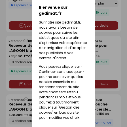
magasin
Déclinaison
cm
Disponible sur commande
Bienvenue sur
Disponible sous 10 jours
gedimat.fr
Sur notre site gedimat.fr,
Ajouter au devis
Ajouter au devis
nous avons besoin de
cookies pour suivre les
statistiques du site afin
Référence :
30166042
Référence :
30005267
Enregistrer
Enregistrer
d'optimiser votre expérience
Receveur de douche
Kit de réhausse pour
comme
comme
de navigation et d'adapter
LAGOON blanc lisse - 90 x
receveur avec
liste
liste
nos publicités à vos
90 cm
écoulement linéaire
283,00€
TTC/Pièce
134,00€
TTC/Pièce
centres d'intérêt.
Déclinaison
FUNDO - 120 x 120 cm
Disponible sous 10 jours
Vous pouvez cliquer sur «
Disponible sous 10 jours
Continuer sans accepter »
pour ne conserver que les
cookies essentiels au
Ajouter au devis
Ajouter au devis
fonctionnement du site.
Votre choix sera retenu
pendant 13 mois et vous
Référence :
30166045
Référence :
30214800
Enregistrer
Enregistrer
pourrez à tout moment
Receveur de douche
Receveur de douche
comme
comme
cliquer sur "Gestion des
LAGOON blanc lisse - 140
d'angle 1/4 de cercle
liste
liste
cookies" en bas du site
Voir prix et disponibilité en
x 90 cm
ARKITEKT en grès blanc -
609,00€
TTC/Pièce
magasin
pour modifier vos choix.
Déclinaison
90x90cm
Disponible sur commande