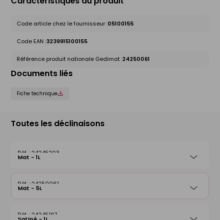
Caractéristiques du produit
Code article chez le fournisseur :
05100155
Code EAN :
3239915100155
Référence produit nationale Gedimat :
24250061
Documents liés
Fiche technique
Toutes les déclinaisons
24245203
Mat - 1L
24250061
Mat - 5L
24245197
Satiné - 1L