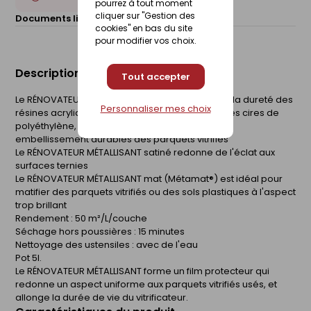
pourrez à tout moment
cliquer sur "Gestion des
Documents liés :
Fiche technique
cookies" en bas du site
pour modifier vos choix.
Description du produit
Tout accepter
Le RÉNOVATEUR MÉTALLISANT BLANCHON associe la dureté des
Personnaliser mes choix
résines acryliques métallisées à la souplesse des cires de
polyéthylène, pour assurer une protection et un
embellissement durables des parquets vitrifiés
Le RÉNOVATEUR MÉTALLISANT satiné redonne de l'éclat aux
surfaces ternies
Le RÉNOVATEUR MÉTALLISANT mat (Métamat®) est idéal pour
matifier des parquets vitrifiés ou des sols plastiques à l'aspect
trop brillant
Rendement : 50 m²/L/couche
Séchage hors poussières : 15 minutes
Nettoyage des ustensiles : avec de l'eau
Pot 5l.
Le RÉNOVATEUR MÉTALLISANT forme un film protecteur qui
redonne un aspect uniforme aux parquets vitrifiés usés, et
allonge la durée de vie du vitrificateur.