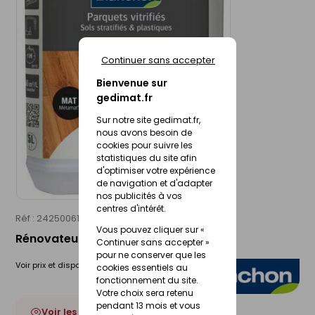
Continuer sans accepter
Bienvenue sur
gedimat.fr
Sur notre site gedimat.fr,
nous avons besoin de
cookies pour suivre les
statistiques du site afin
d'optimiser votre expérience
de navigation et d'adapter
nos publicités à vos
centres d'intérêt.
Réf : 24250061
BLANCHON
Vous pouvez cliquer sur «
Rénovateur métallisant mat - pot 5l
Continuer sans accepter »
pour ne conserver que les
Voir prix et disponibilité en magasin
cookies essentiels au
fonctionnement du site.
Votre choix sera retenu
pendant 13 mois et vous
Voir les 4 déclinaisons