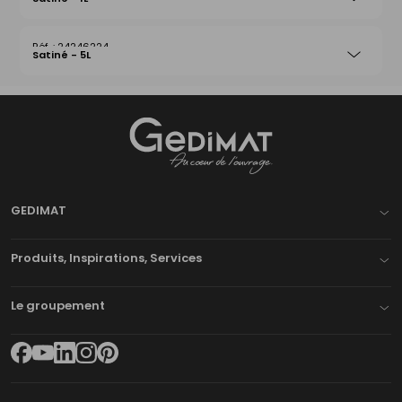
24246224
Satiné - 5L
Gedimat
- AU COEUR DE L'OUVRAGE
GEDIMAT
Produits, Inspirations, Services
Le groupement