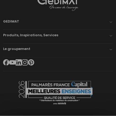
Gedimat
- AU COEUR DE L'OUVRAGE
GEDIMAT
Produits, Inspirations, Services
Le groupement