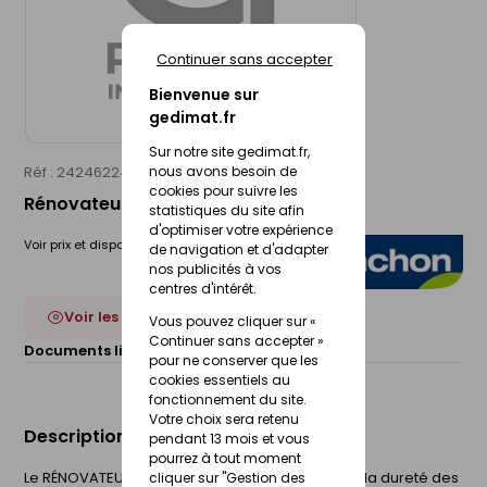
Continuer sans accepter
Bienvenue sur
gedimat.fr
Sur notre site gedimat.fr,
Réf : 24246224
BLANCHON
nous avons besoin de
cookies pour suivre les
Rénovateur métallisant satiné - pot 5l
statistiques du site afin
d'optimiser votre expérience
Voir prix et disponibilité en magasin
de navigation et d'adapter
nos publicités à vos
centres d'intérêt.
Voir les 4 déclinaisons
Vous pouvez cliquer sur «
Continuer sans accepter »
Documents liés :
Fiche technique
pour ne conserver que les
cookies essentiels au
fonctionnement du site.
Votre choix sera retenu
Description du produit
pendant 13 mois et vous
pourrez à tout moment
Le RÉNOVATEUR MÉTALLISANT BLANCHON associe la dureté des
cliquer sur "Gestion des