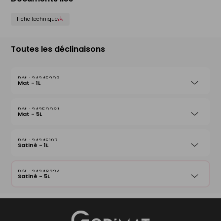
Fiche technique
Toutes les déclinaisons
24245203
Mat - 1L
24250061
Mat - 5L
24245197
Satiné - 1L
24246224
Satiné - 5L