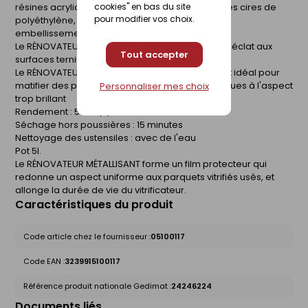
résines acryliques métallisées à la souplesse des cires de
cookies" en bas du site
pour modifier vos choix.
polyéthylène, pour assurer une protection et un
embellissement durables des parquets vitrifiés
Le RÉNOVATEUR MÉTALLISANT satiné redonne de l'éclat aux
Tout accepter
surfaces ternies
Le RÉNOVATEUR MÉTALLISANT mat (Métamat®) est idéal pour
matifier des parquets vitrifiés ou des sols plastiques à l'aspect
Personnaliser mes choix
trop brillant
Rendement : 50 m²/L/couche
Séchage hors poussières : 15 minutes
Nettoyage des ustensiles : avec de l'eau
Pot 5l.
Le RÉNOVATEUR MÉTALLISANT forme un film protecteur qui
redonne un aspect uniforme aux parquets vitrifiés usés, et
allonge la durée de vie du vitrificateur.
Caractéristiques du produit
Code article chez le fournisseur :
05100117
Code EAN :
3239915100117
Référence produit nationale Gedimat :
24246224
Documents liés