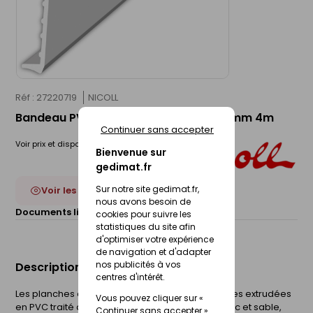
Réf : 27220719
NICOLL
Bandeau PVC cellulaire blanc - 200x7mm 4m
Continuer sans accepter
Voir prix et disponibilité en magasin
Bienvenue sur
gedimat.fr
Sur notre site gedimat.fr,
Voir les 18 déclinaisons
nous avons besoin de
Documents liés :
Fiche technique
cookies pour suivre les
statistiques du site afin
d'optimiser votre expérience
de navigation et d'adapter
nos publicités à vos
Description du produit
centres d'intérêt.
Les planches de rive sont des planches cellulaires extrudées
Vous pouvez cliquer sur «
en PVC traité anti UV en 4 coloris différents (blanc et sable,
Continuer sans accepter »