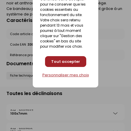
noir et anthracite ) ou plaxées en finition chêne liège.
pour ne conserver que les
Ce bandeau permet l'habillage du débordement grâce à un
cookies essentiels au
système de planche clouée sur la charpente.
fonctionnement du site.
Caractéristiques du produit
Votre choix sera retenu
pendant 13 mois et vous
pourrez à tout moment
Code article chez le fournisseur :
C7B204B
cliquer sur "Gestion des
cookies" en bas du site
Code EAN :
3309033063400
pour modifier vos choix.
Référence produit nationale Gedimat :
27220719
Tout accepter
Documents liés
Personnaliser mes choix
Fiche technique
Toutes les déclinaisons
30117227
100x7mm
30117212