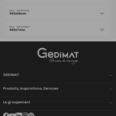
30117225
400x18mm
30117267
400x7mm
Gedimat
- AU COEUR DE L'OUVRAGE
GEDIMAT
Produits, Inspirations, Services
Le groupement