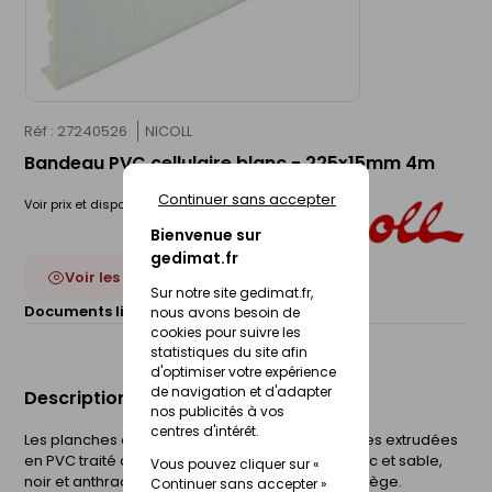
Réf : 27240526
NICOLL
Bandeau PVC cellulaire blanc - 225x15mm 4m
Continuer sans accepter
Voir prix et disponibilité en magasin
Bienvenue sur
gedimat.fr
Voir les 18 déclinaisons
Sur notre site gedimat.fr,
Documents liés :
nous avons besoin de
Fiche technique
cookies pour suivre les
statistiques du site afin
d'optimiser votre expérience
de navigation et d'adapter
Description du produit
nos publicités à vos
centres d'intérêt.
Les planches de rive sont des planches cellulaires extrudées
en PVC traité anti UV en 4 coloris différents (blanc et sable,
Vous pouvez cliquer sur «
noir et anthracite ) ou plaxées en finition chêne liège.
Continuer sans accepter »