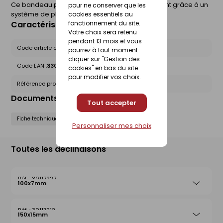
Ce bandeau permet l'habillage du débordement grâce à un
pour ne conserver que les
système de planche clouée sur la charpente.
cookies essentiels au
fonctionnement du site.
Caractéristiques du produit
Votre choix sera retenu
pendant 13 mois et vous
Code article chez le fournisseur :
C15B2254B
pourrez à tout moment
cliquer sur "Gestion des
Code EAN :
3309033064407
cookies" en bas du site
pour modifier vos choix.
Référence produit nationale Gedimat :
27240526
Documents liés
Tout accepter
Fiche technique
Personnaliser mes choix
Toutes les déclinaisons
30117227
100x7mm
30117212
150x15mm