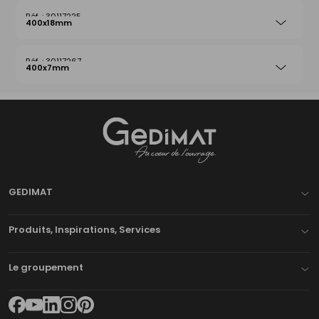
30117225
400x18mm
30117267
400x7mm
Gedimat
- AU COEUR DE L'OUVRAGE
GEDIMAT
Produits, Inspirations, Services
Le groupement