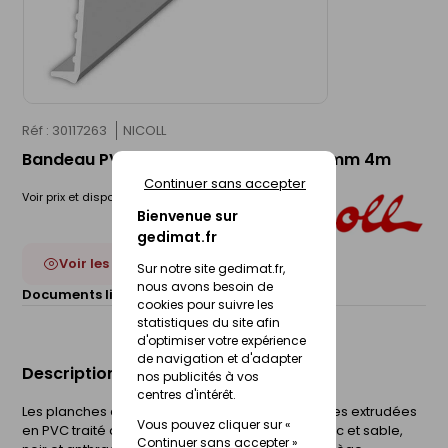
Réf : 30117263
NICOLL
Bandeau PVC cellulaire blanc - 250x7mm 4m
Continuer sans accepter
Voir prix et disponibilité en magasin
Bienvenue sur
gedimat.fr
Voir les 18 déclinaisons
Sur notre site gedimat.fr,
nous avons besoin de
Documents liés :
Fiche technique
cookies pour suivre les
statistiques du site afin
d'optimiser votre expérience
de navigation et d'adapter
Description du produit
nos publicités à vos
centres d'intérêt.
Les planches de rive sont des planches cellulaires extrudées
Vous pouvez cliquer sur «
en PVC traité anti UV en 4 coloris différents (blanc et sable,
Continuer sans accepter »