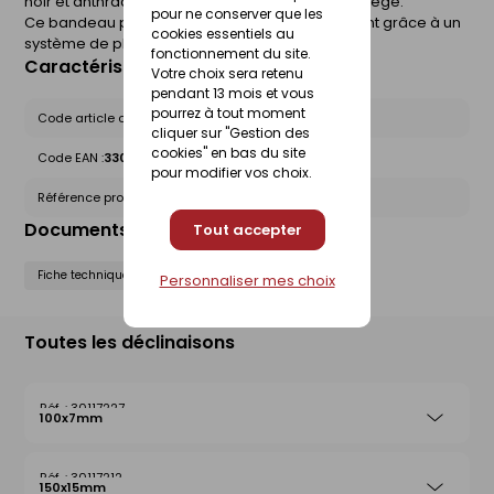
noir et anthracite ) ou plaxées en finition chêne liège.
pour ne conserver que les
Ce bandeau permet l'habillage du débordement grâce à un
cookies essentiels au
système de planche clouée sur la charpente.
fonctionnement du site.
Caractéristiques du produit
Votre choix sera retenu
pendant 13 mois et vous
pourrez à tout moment
Code article chez le fournisseur :
C7B254B
cliquer sur "Gestion des
cookies" en bas du site
Code EAN :
3309033063608
pour modifier vos choix.
Référence produit nationale Gedimat :
30117263
Documents liés
Tout accepter
Fiche technique
Personnaliser mes choix
Toutes les déclinaisons
30117227
100x7mm
30117212
150x15mm