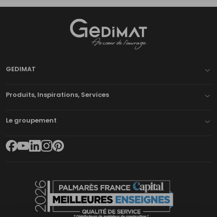
Gedimat
- AU COEUR DE L'OUVRAGE
GEDIMAT
Produits, Inspirations, Services
Le groupement