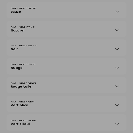
25620535
Lauze
25617245
Naturel
25620627
Noir
25622478
Nuage
25620597
Rouge tuile
25620511
Vert olive
25620528
Vert tilleul