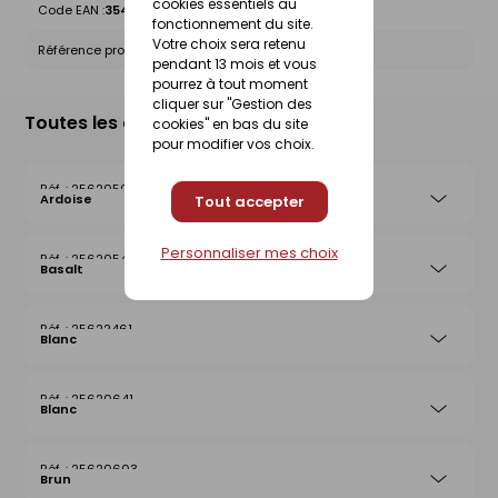
cookies essentiels au
Code EAN :
3546380039461
fonctionnement du site.
Votre choix sera retenu
Référence produit nationale Gedimat :
25620573
pendant 13 mois et vous
pourrez à tout moment
cliquer sur "Gestion des
Toutes les déclinaisons
cookies" en bas du site
pour modifier vos choix.
25620504
Ardoise
Tout accepter
Personnaliser mes choix
25620542
Basalt
25622461
Blanc
25620641
Blanc
25620603
Brun