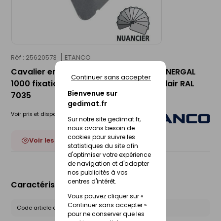
Réf : 25620573
ETANCO
Cavalier en acier galvanisé UNINERVA-NERGAL
Continuer sans accepter
1000 fixation en sommet d'onde gris clair RAL
Bienvenue sur
7035
gedimat.fr
Voir prix et disponibilité en magasin
Sur notre site gedimat.fr,
nous avons besoin de
cookies pour suivre les
Voir les 19 déclinaisons
statistiques du site afin
d'optimiser votre expérience
de navigation et d'adapter
nos publicités à vos
centres d'intérêt.
Caractéristiques du produit
Vous pouvez cliquer sur «
Continuer sans accepter »
Code article chez le fournisseur :
111610158
pour ne conserver que les