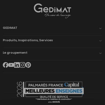
Gedimat
- AU COEUR DE L'OUVRAGE
GEDIMAT
Produits, Inspirations, Services
Le groupement