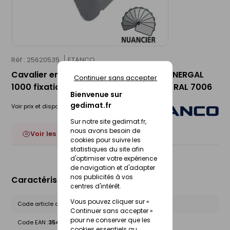
Réf : 25620535
ETANCO
Cavalier en acier galvanisé UNINERVA-NERGAL
Continuer sans accepter
1000 fixation en sommet d'onde lauze RAL 7006
Bienvenue sur
gedimat.fr
Voir prix et disponibilité en magasin
Sur notre site gedimat.fr,
nous avons besoin de
Voir les 19 déclinaisons
cookies pour suivre les
statistiques du site afin
d'optimiser votre expérience
de navigation et d'adapter
nos publicités à vos
Caractéristiques du produit
centres d'intérêt.
Vous pouvez cliquer sur «
Code article chez le fournisseur :
111610064
Continuer sans accepter »
pour ne conserver que les
Code EAN :
3546380039447
cookies essentiels au