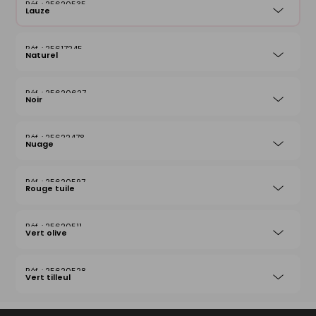
25620535
Lauze
25617245
Naturel
25620627
Noir
25622478
Nuage
25620597
Rouge tuile
25620511
Vert olive
25620528
Vert tilleul