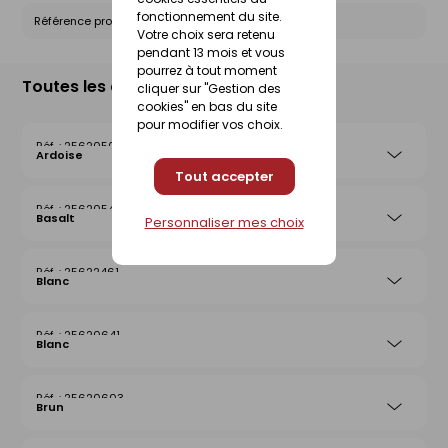
fonctionnement du site.
Référence produit nationale Gedimat :
25620535
Votre choix sera retenu
pendant 13 mois et vous
pourrez à tout moment
Toutes les déclinaisons
cliquer sur "Gestion des
cookies" en bas du site
pour modifier vos choix.
25620504
Ardoise
Tout accepter
25620542
Basalt
Personnaliser mes choix
25622461
Blanc
25620641
Blanc
25620603
Brun