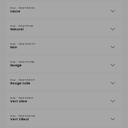
25620535
Lauze
25617245
Naturel
25620627
Noir
25622478
Nuage
25620597
Rouge tuile
25620511
Vert olive
25620528
Vert tilleul