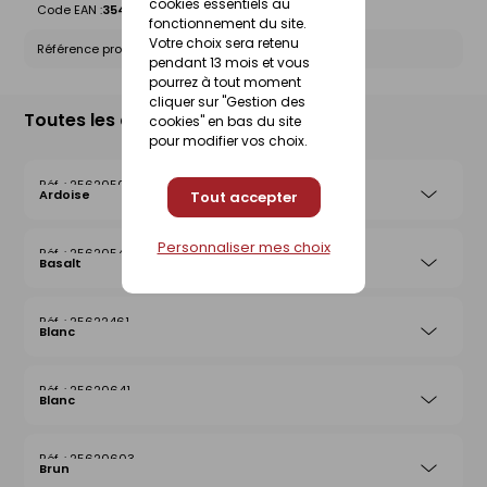
cookies essentiels au
Code EAN :
3546380077111
fonctionnement du site.
Votre choix sera retenu
Référence produit nationale Gedimat :
25620566
pendant 13 mois et vous
pourrez à tout moment
cliquer sur "Gestion des
Toutes les déclinaisons
cookies" en bas du site
pour modifier vos choix.
25620504
Ardoise
Tout accepter
Personnaliser mes choix
25620542
Basalt
25622461
Blanc
25620641
Blanc
25620603
Brun