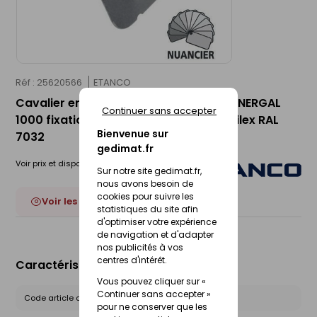
Réf : 25620566
ETANCO
Cavalier en acier galvanisé UNINERVA-NERGAL
Continuer sans accepter
1000 fixation en sommet d'onde gris silex RAL
Bienvenue sur
7032
gedimat.fr
Voir prix et disponibilité en magasin
Sur notre site gedimat.fr,
nous avons besoin de
cookies pour suivre les
Voir les 19 déclinaisons
statistiques du site afin
d'optimiser votre expérience
de navigation et d'adapter
nos publicités à vos
centres d'intérêt.
Caractéristiques du produit
Vous pouvez cliquer sur «
Continuer sans accepter »
Code article chez le fournisseur :
111610038
pour ne conserver que les