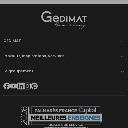
Gedimat
- AU COEUR DE L'OUVRAGE
GEDIMAT
Produits, Inspirations, Services
Le groupement