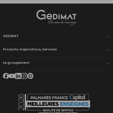
Gedimat
- AU COEUR DE L'OUVRAGE
GEDIMAT
Produits, Inspirations, Services
Le groupement