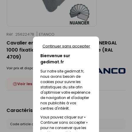
Réf : 25622478
ETANCO
Cavalier en acier galvanisé UNINERVA-NERGAL
Continuer sans accepter
1000 fixation en sommet d'onde nuage (RAL
Bienvenue sur
4709)
gedimat.fr
Voir prix et disponibilité en magasin
Sur notre site gedimat.fr,
nous avons besoin de
cookies pour suivre les
Voir les 19 déclinaisons
statistiques du site afin
d'optimiser votre expérience
de navigation et d'adapter
nos publicités à vos
centres d'intérêt.
Caractéristiques du produit
Vous pouvez cliquer sur «
Continuer sans accepter »
Code article chez le fournisseur :
111610372
pour ne conserver que les