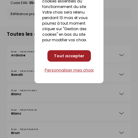
cookies essentiels au
Code EAN :
3546380344169
fonctionnement du site.
Votre choix sera retenu
Référence produit nationale Gedimat :
25622478
pendant 13 mois et vous
pourrez à tout moment
cliquer sur "Gestion des
Toutes les déclinaisons
cookies" en bas du site
pour modifier vos choix.
25620504
Ardoise
Tout accepter
Personnaliser mes choix
25620542
Basalt
25622461
Blanc
25620641
Blanc
25620603
Brun