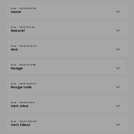
25620535
Lauze
25617245
Naturel
25620627
Noir
25622478
Nuage
25620597
Rouge tuile
25620511
Vert olive
25620528
Vert tilleul