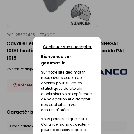
Réf : 25622485
ETANCO
Cavalier en acier galvanisé UNINERVA-NERGAL
Continuer sans accepter
1000 fixation en sommet d'onde jaune sable RAL
Bienvenue sur
1015
gedimat.fr
Voir prix et disponibilité en magasin
Sur notre site gedimat.fr,
nous avons besoin de
cookies pour suivre les
Voir les 19 déclinaisons
statistiques du site afin
d'optimiser votre expérience
de navigation et d'adapter
nos publicités à vos
centres d'intérêt.
Caractéristiques du produit
Vous pouvez cliquer sur «
Continuer sans accepter »
Code article chez le fournisseur :
111610014
pour ne conserver que les