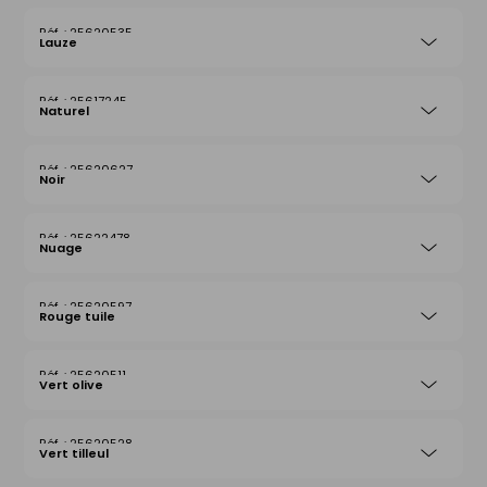
25620535
Lauze
25617245
Naturel
25620627
Noir
25622478
Nuage
25620597
Rouge tuile
25620511
Vert olive
25620528
Vert tilleul