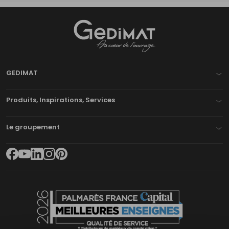
Gedimat
- AU COEUR DE L'OUVRAGE
GEDIMAT
Produits, Inspirations, Services
Le groupement