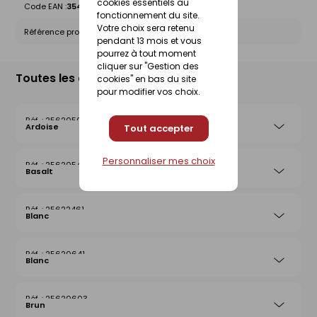
cookies essentiels au
Code EAN :
3546380008221
fonctionnement du site.
Votre choix sera retenu
Référence produit nationale Gedimat :
25622485
pendant 13 mois et vous
pourrez à tout moment
cliquer sur "Gestion des
Toutes les déclinaisons
cookies" en bas du site
pour modifier vos choix.
25620504
Ardoise
Tout accepter
Personnaliser mes choix
25620542
Basalt
25622461
Blanc
25620641
Blanc
25620603
Brun