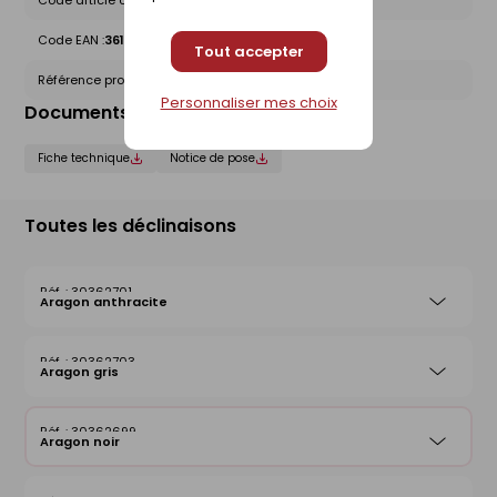
Code article chez le fournisseur :
1420000208
Code EAN :
3612830012596
Tout accepter
Référence produit nationale Gedimat :
30362699
Personnaliser mes choix
Documents liés
Fiche technique
Notice de pose
Toutes les déclinaisons
30362701
Aragon anthracite
30362703
Aragon gris
30362699
Aragon noir