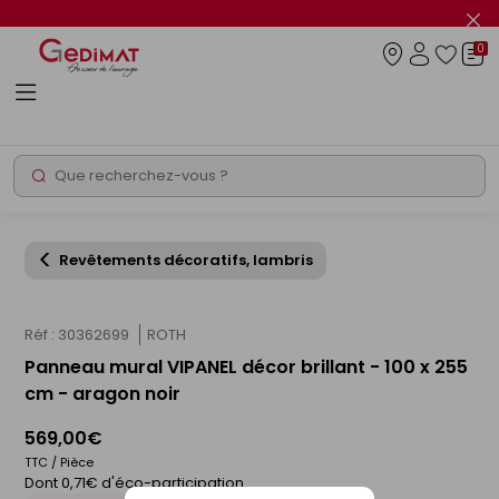
Panneau de gestion des cookies
Fer
le
0
flas
Connexio
info
Rechercher
Chantier express
Revêtements décoratifs, lambris
Réf : 30362699
ROTH
Panneau mural VIPANEL décor brillant - 100 x 255
cm - aragon noir
569,00€
TTC / Pièce
Dont 0,71€ d'éco-participation