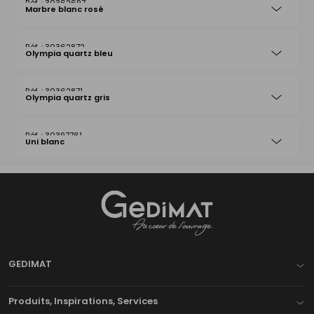
30362697
Marbre blanc rosé
30362872
Olympia quartz bleu
30362871
Olympia quartz gris
30397761
Uni blanc
Gedimat
- AU COEUR DE L'OUVRAGE
GEDIMAT
Produits, Inspirations, Services