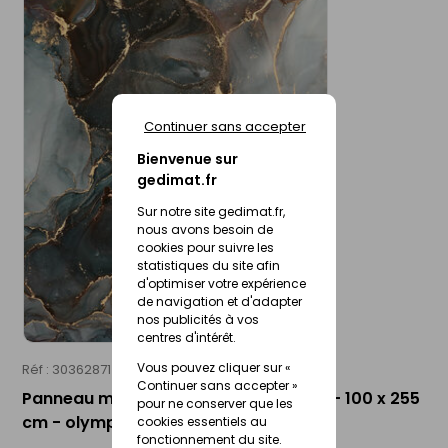
Continuer sans accepter
Bienvenue sur
gedimat.fr
Sur notre site gedimat.fr,
nous avons besoin de
cookies pour suivre les
statistiques du site afin
d'optimiser votre expérience
de navigation et d'adapter
nos publicités à vos
centres d'intérêt.
Vous pouvez cliquer sur «
Réf : 30362871
ROTH
Continuer sans accepter »
Panneau mural VIPANEL décor brillant - 100 x 255
pour ne conserver que les
cm - olympia quartz gris
cookies essentiels au
fonctionnement du site.