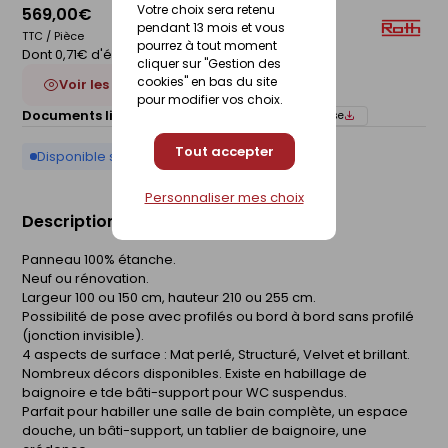
Votre choix sera retenu
569,00€
pendant 13 mois et vous
TTC / Pièce
pourrez à tout moment
Dont 0,71€ d'éco-participation
cliquer sur "Gestion des
cookies" en bas du site
Voir les 7 déclinaisons
pour modifier vos choix.
Documents liés :
Fiche technique
Notice de pose
Tout accepter
Disponible sur commande
Personnaliser mes choix
Description du produit
Panneau 100% étanche.
Neuf ou rénovation.
Largeur 100 ou 150 cm, hauteur 210 ou 255 cm.
Possibilité de pose avec profilés ou bord à bord sans profilé
(jonction invisible).
4 aspects de surface : Mat perlé, Structuré, Velvet et brillant.
Nombreux décors disponibles. Existe en habillage de
baignoire e tde bâti-support pour WC suspendus.
Parfait pour habiller une salle de bain complète, un espace
douche, un bâti-support, un tablier de baignoire, une