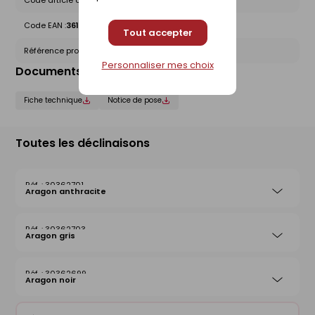
Code article chez le fournisseur :
1420000205
Code EAN :
3612830012565
Tout accepter
Référence produit nationale Gedimat :
30362697
Personnaliser mes choix
Documents liés
Fiche technique
Notice de pose
Toutes les déclinaisons
30362701
Aragon anthracite
30362703
Aragon gris
30362699
Aragon noir