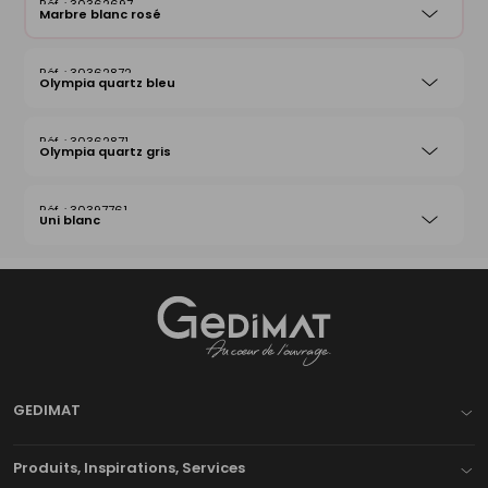
30362697
Marbre blanc rosé
30362872
Olympia quartz bleu
30362871
Olympia quartz gris
30397761
Uni blanc
Gedimat
- AU COEUR DE L'OUVRAGE
GEDIMAT
Produits, Inspirations, Services