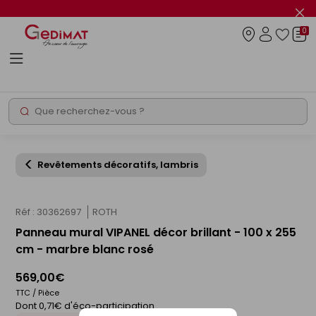
Panneau de gestion des cookies
Fer
le
0
flas
Connexio
info
Rechercher
Chantier express
Revêtements décoratifs, lambris
Réf : 30362697
ROTH
Panneau mural VIPANEL décor brillant - 100 x 255
cm - marbre blanc rosé
569,00€
TTC / Pièce
Dont 0,71€ d'éco-participation