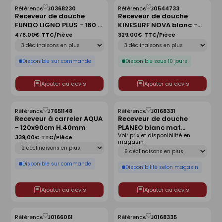
Référence :
30368230
Référence :
30544733
Enregistrer
Enregistrer
Receveur de douche
Receveur de douche
comme
comme
FUNDO LIGNO PLUS - 160 x
KINESURF NOVA blanc -
liste
liste
90 cm
90x90 cm
476,00€
TTC/Pièce
329,00€
TTC/Pièce
Déclinaison
Déclinaison
Disponible sur commande
Disponible sous 10 jours
Ajouter au devis
Ajouter au devis
Référence :
27651148
Référence :
30168331
Enregistrer
Enregistrer
Receveur à carreler AQUA
Receveur de douche
comme
comme
- 120x90cm H.40mm
PLANEO blanc mat
liste
liste
Voir prix et disponibilité en
antidérapant - 120 x 90
339,00€
TTC/Pièce
magasin
Déclinaison
cm
Déclinaison
Disponible sur commande
Disponibilité selon magasin
Ajouter au devis
Ajouter au devis
Référence :
30166061
Référence :
30168335
Enregistrer
Enregistrer