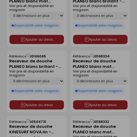
PLANEO blanc mat
PLANEO blanc brillant -
liste
liste
Voir prix et disponibilité en
Voir prix et disponibilité en
antidérapant - 180 x 80
120 x 90 cm
magasin
magasin
cm
Déclinaison
Déclinaison
Disponibilité selon magasin
Disponibilité selon magasin
Ajouter au devis
Ajouter au devis
Référence :
30166065
Référence :
30168334
Enregistrer
Enregistrer
Receveur de douche
Receveur de douche
comme
comme
PLANEO blanc brillant -
PLANEO blanc mat
liste
liste
Voir prix et disponibilité en
Voir prix et disponibilité en
180 x 90 cm
antidérapant - 160 x 80
magasin
magasin
cm
Déclinaison
Déclinaison
Disponibilité selon magasin
Disponibilité selon magasin
Ajouter au devis
Ajouter au devis
Référence :
30544731
Référence :
30168332
Enregistrer
Enregistrer
Receveur de douche
Receveur de douche
comme
comme
KINESURF NOVA lin -
PLANEO blanc mat
liste
liste
Voir prix et disponibilité en