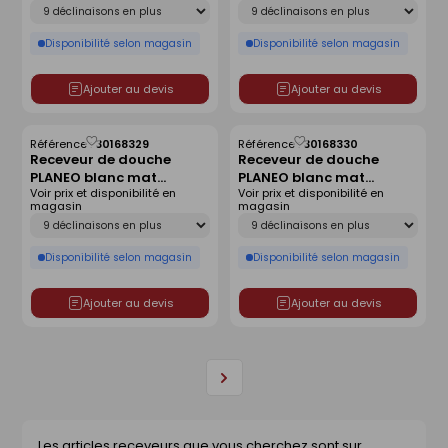
Déclinaison
Déclinaison
Disponibilité selon magasin
Disponibilité selon magasin
Ajouter au devis
Ajouter au devis
Référence :
30168329
Référence :
30168330
Enregistrer
Enregistrer
Receveur de douche
Receveur de douche
comme
comme
PLANEO blanc mat
PLANEO blanc mat
liste
liste
Voir prix et disponibilité en
Voir prix et disponibilité en
antidérapant - 90 x 90
antidérapant - 120 x 80
magasin
magasin
cm
cm
Déclinaison
Déclinaison
Disponibilité selon magasin
Disponibilité selon magasin
Ajouter au devis
Ajouter au devis
Page
suivante
Les articles receveurs que vous cherchez sont sur