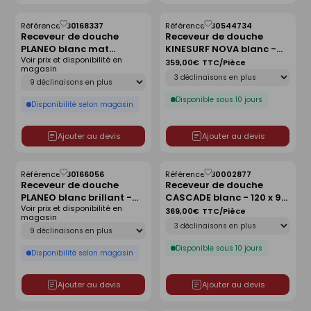
Référence :
30168337
Référence :
30544734
Enregistrer
Enregistrer
Receveur de douche
Receveur de douche
comme
comme
PLANEO blanc mat
KINESURF NOVA blanc -
liste
liste
Voir prix et disponibilité en
antidérapant - 180 x 90
120x90 cm
359,00€
TTC/Pièce
magasin
Déclinaison
cm
Déclinaison
Disponible sous 10 jours
Disponibilité selon magasin
Ajouter au devis
Ajouter au devis
Référence :
30166056
Référence :
30002877
Enregistrer
Enregistrer
Receveur de douche
Receveur de douche
comme
comme
PLANEO blanc brillant -
CASCADE blanc - 120 x 90
liste
liste
Voir prix et disponibilité en
80 x 80 cm
cm
369,00€
TTC/Pièce
magasin
Déclinaison
Déclinaison
Disponible sous 10 jours
Disponibilité selon magasin
Ajouter au devis
Ajouter au devis