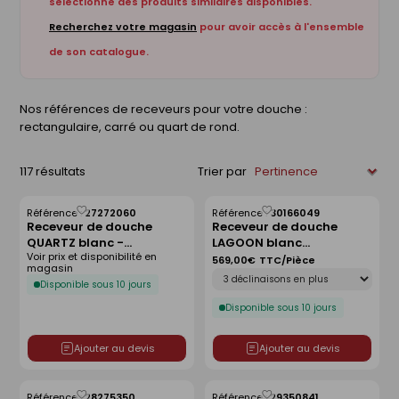
sélectionné des produits similaires disponibles.
Recherchez votre magasin
pour avoir accès à l'ensemble
de son catalogue.
Nos références de receveurs pour votre douche :
rectangulaire, carré ou quart de rond.
117 résultats
Trier par
Référence :
27272060
Référence :
30166049
Enregistrer
Enregistrer
Receveur de douche
Receveur de douche
comme
comme
QUARTZ blanc -
LAGOON blanc
liste
liste
Voir prix et disponibilité en
120x80cm
antidérapant - 120 x 90
569,00€
TTC/Pièce
magasin
Déclinaison
cm
Disponible sous 10 jours
Disponible sous 10 jours
Ajouter au devis
Ajouter au devis
Référence :
28275350
Référence :
29350841