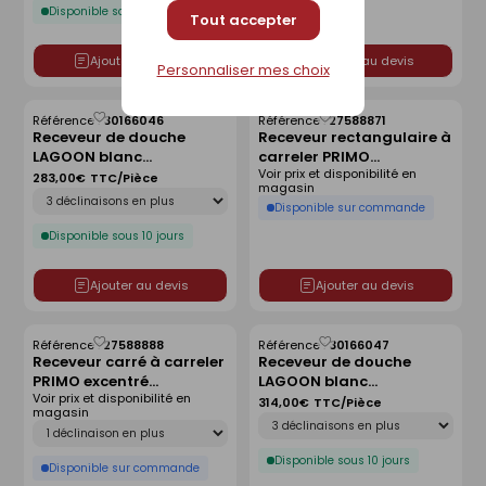
Disponible sous 10 jours
Tout accepter
Ajouter au devis
Ajouter au devis
Personnaliser mes choix
Référence :
30166046
Référence :
27588871
Enregistrer
Enregistrer
Receveur de douche
Receveur rectangulaire à
comme
comme
LAGOON blanc
carreler PRIMO
liste
liste
Voir prix et disponibilité en
antidérapant - 80 x 80
polystyrène extrudé
283,00€
TTC/Pièce
magasin
Déclinaison
cm
centré haut.4cm
Disponible sur commande
larg.90cm long.140cm
Disponible sous 10 jours
Ajouter au devis
Ajouter au devis
Référence :
27588888
Référence :
30166047
Enregistrer
Enregistrer
Receveur carré à carreler
Receveur de douche
comme
comme
PRIMO excentré
LAGOON blanc
liste
liste
Voir prix et disponibilité en
polystyrène extrudé
antidérapant - 90 x 90
314,00€
TTC/Pièce
magasin
Déclinaison
haut.4cm larg.120cm
cm
Déclinaison
long.120cm
Disponible sous 10 jours
Disponible sur commande