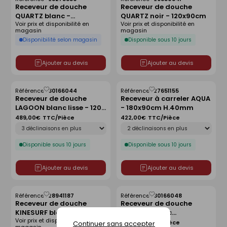
Enregistrer
Enregistrer
Receveur de douche
Receveur de douche
comme
comme
QUARTZ blanc -
QUARTZ noir - 120x90cm
liste
liste
Voir prix et disponibilité en
Voir prix et disponibilité en
160x90cm
magasin
magasin
Disponibilité selon magasin
Disponible sous 10 jours
Ajouter au devis
Ajouter au devis
Référence :
30166044
Référence :
27651155
Enregistrer
Enregistrer
Receveur de douche
Receveur à carreler AQUA
comme
comme
LAGOON blanc lisse - 120 x
- 180x90cm H.40mm
liste
liste
90 cm
489,00€
TTC/Pièce
422,00€
TTC/Pièce
Déclinaison
Déclinaison
Disponible sous 10 jours
Disponible sous 10 jours
Ajouter au devis
Ajouter au devis
Référence :
28941187
Référence :
30166048
Enregistrer
Enregistrer
Receveur de douche
Receveur de douche
comme
comme
KINESURF blanc -
LAGOON blanc
liste
liste
Voir prix et disponibilité en
80x80cm
antidérapant - 120 x 80
489,00€
TTC/Pièce
Continuer sans accepter