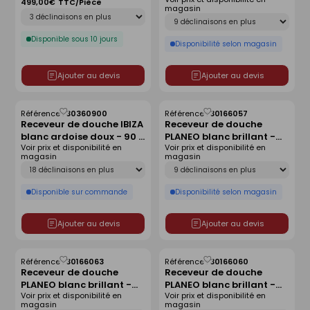
140x90 cm
antidérapant - 140 x 80
499,00€
TTC/Pièce
magasin
Déclinaison
cm
Déclinaison
Disponible sous 10 jours
Disponibilité selon magasin
Ajouter au devis
Ajouter au devis
Référence :
30360900
Référence :
30166057
Enregistrer
Enregistrer
Receveur de douche IBIZA
Receveur de douche
comme
comme
blanc ardoise doux - 90 x
PLANEO blanc brillant -
liste
liste
Voir prix et disponibilité en
Voir prix et disponibilité en
120 cm
90 x 90 cm
magasin
magasin
Déclinaison
Déclinaison
Disponible sur commande
Disponibilité selon magasin
Ajouter au devis
Ajouter au devis
Référence :
30166063
Référence :
30166060
Enregistrer
Enregistrer
Receveur de douche
Receveur de douche
comme
comme
PLANEO blanc brillant -
PLANEO blanc brillant -
liste
liste
Voir prix et disponibilité en
Voir prix et disponibilité en
160 x 90 cm
140 x 80 cm
magasin
magasin