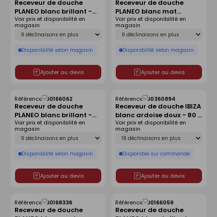
Receveur de douche
Receveur de douche
comme
comme
PLANEO blanc brillant -
PLANEO blanc mat
liste
liste
Voir prix et disponibilité en
Voir prix et disponibilité en
140 x 90 cm
antidérapant - 160 x 90
magasin
magasin
cm
Déclinaison
Déclinaison
Disponibilité selon magasin
Disponibilité selon magasin
Ajouter au devis
Ajouter au devis
Référence :
30166062
Référence :
30360894
Enregistrer
Enregistrer
Receveur de douche
Receveur de douche IBIZA
comme
comme
PLANEO blanc brillant -
blanc ardoise doux - 80 x
liste
liste
Voir prix et disponibilité en
Voir prix et disponibilité en
160 x 80 cm
120 cm
magasin
magasin
Déclinaison
Déclinaison
Disponibilité selon magasin
Disponible sur commande
Ajouter au devis
Ajouter au devis
Référence :
30168336
Référence :
30166059
Enregistrer
Enregistrer
Receveur de douche
Receveur de douche
comme
comme