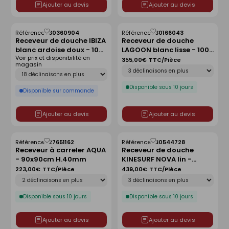
Ajouter au devis
Ajouter au devis
Référence :
30360904
Référence :
30166043
Enregistrer
Enregistrer
Receveur de douche IBIZA
Receveur de douche
comme
comme
blanc ardoise doux - 100
LAGOON blanc lisse - 100
liste
liste
Voir prix et disponibilité en
x 100 cm
x 80 cm
355,00€
TTC/Pièce
magasin
Déclinaison
Déclinaison
Disponible sous 10 jours
Disponible sur commande
Ajouter au devis
Ajouter au devis
Référence :
27651162
Référence :
30544728
Enregistrer
Enregistrer
Receveur à carreler AQUA
Receveur de douche
comme
comme
- 90x90cm H.40mm
KINESURF NOVA lin -
liste
liste
120x90 cm
223,00€
TTC/Pièce
439,00€
TTC/Pièce
Déclinaison
Déclinaison
Disponible sous 10 jours
Disponible sous 10 jours
Ajouter au devis
Ajouter au devis