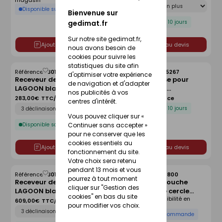
magasin
Déclinaison
cm
Disponible sur commande
Bienvenue sur
Disponible sous 10 jours
gedimat.fr
Sur notre site gedimat.fr,
Ajouter au devis
Ajouter au devis
nous avons besoin de
cookies pour suivre les
statistiques du site afin
Référence :
30166042
Référence :
30005267
Enregistrer
Enregistrer
d'optimiser votre expérience
Receveur de douche
Kit de réhausse pour
comme
comme
de navigation et d'adapter
LAGOON blanc lisse - 90 x
receveur avec
liste
liste
nos publicités à vos
90 cm
écoulement linéaire
283,00€
TTC/Pièce
134,00€
TTC/Pièce
centres d'intérêt.
Déclinaison
FUNDO - 120 x 120 cm
Disponible sous 10 jours
Vous pouvez cliquer sur «
Disponible sous 10 jours
Continuer sans accepter »
pour ne conserver que les
cookies essentiels au
Ajouter au devis
Ajouter au devis
fonctionnement du site.
Votre choix sera retenu
pendant 13 mois et vous
Référence :
30166045
Référence :
30214800
Enregistrer
Enregistrer
pourrez à tout moment
Receveur de douche
Receveur de douche
comme
comme
cliquer sur "Gestion des
LAGOON blanc lisse - 140
d'angle 1/4 de cercle
liste
liste
cookies" en bas du site
Voir prix et disponibilité en
x 90 cm
ARKITEKT en grès blanc -
609,00€
TTC/Pièce
magasin
pour modifier vos choix.
Déclinaison
90x90cm
Disponible sur commande