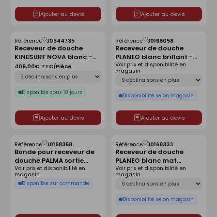
Ajouter au devis
Ajouter au devis
Référence :
30544735
Référence :
30166058
Enregistrer
Enregistrer
Receveur de douche
Receveur de douche
comme
comme
KINESURF NOVA blanc -
PLANEO blanc brillant -
liste
liste
Voir prix et disponibilité en
140x90 cm
120 x 80 cm
409,00€
TTC/Pièce
magasin
Déclinaison
Déclinaison
Disponible sous 10 jours
Disponibilité selon magasin
Ajouter au devis
Ajouter au devis
Référence :
30168358
Référence :
30168333
Enregistrer
Enregistrer
Bonde pour receveur de
Receveur de douche
comme
comme
douche PALMA sortie
PLANEO blanc mat
liste
liste
Voir prix et disponibilité en
Voir prix et disponibilité en
horizontale sans capot
antidérapant - 140 x 90
magasin
magasin
cm
Déclinaison
Disponible sur commande
Disponibilité selon magasin