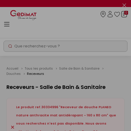
Panneau de gestion des cookies
Fer
le
0
flas
Connexio
info
Rechercher
Chantier express
Accueil
Tous les produits
Salle de Bain & Sanitaire
Douches
Receveurs
Receveurs - Salle de Bain & Sanitaire
Le produit ref.30334996 "Receveur de douche PLANEO
nature anthracite mat antidérapant - 160 x 80 cm" que
vous recherchez n'est pas disponible. Nous avons